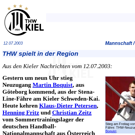
Mannschaft /
12.07.2003
THW spielt in der Region
Aus den Kieler Nachrichten vom 12.07.2003:
Gestern um neun Uhr stieg
Neuzugang
Martin Boquist
, aus
Göteborg kommend, aus der Stena-
Line-Fähre am Kieler Schweden-Kai.
Heute kehren
Klaus-Dieter Petersen
,
Henning Fritz
und
Christian Zeitz
vom Sommertrainingslager der
Stieg am Freitag vo
deutschen Handball-
Fähre: THW-Neuz
Boquist
.
Nationalmannschaft aus Österreich