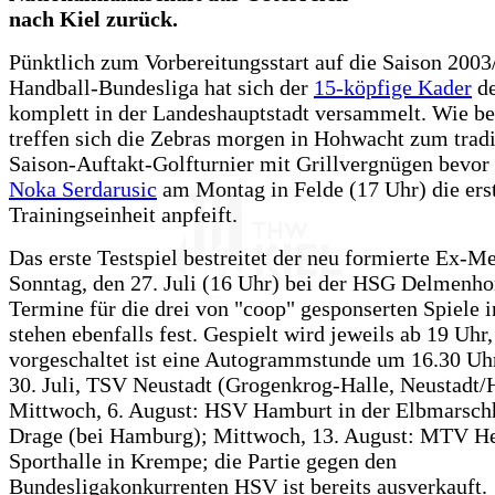
nach Kiel zurück.
Pünktlich zum Vorbereitungsstart auf die Saison 2003
Handball-Bundesliga hat sich der
15-köpfige Kader
de
komplett in der Landeshauptstadt versammelt. Wie ber
treffen sich die Zebras morgen in Hohwacht zum tradi
Saison-Auftakt-Golfturnier mit Grillvergnügen bevor 
Noka Serdarusic
am Montag in Felde (17 Uhr) die ers
Trainingseinheit anpfeift.
Das erste Testspiel bestreitet der neu formierte Ex-M
Sonntag, den 27. Juli (16 Uhr) bei der HSG Delmenhor
Termine für die drei von "coop" gesponserten Spiele 
stehen ebenfalls fest. Gespielt wird jeweils ab 19 Uhr,
vorgeschaltet ist eine Autogrammstunde um 16.30 Uh
30. Juli, TSV Neustadt (Grogenkrog-Halle, Neustadt/H
Mittwoch, 6. August: HSV Hamburt in der Elbmarschh
Drage (bei Hamburg); Mittwoch, 13. August: MTV He
Sporthalle in Krempe; die Partie gegen den
Bundesligakonkurrenten HSV ist bereits ausverkauft.