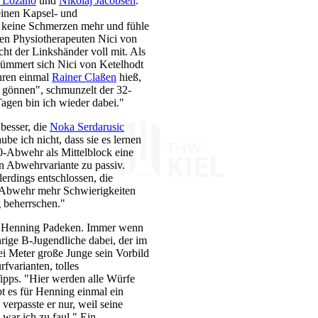
 Lozano
und
Nikolaj Jacobsen
.
einen Kapsel- und
e keine Schmerzen mehr und fühle
en Physiotherapeuten Nici von
ht der Linkshänder voll mit. Als
 kümmert sich Nici von Ketelhodt
hren einmal
Rainer Claßen
hieß,
n gönnen", schmunzelt der 32-
Tagen bin ich wieder dabei."
besser, die
Noka Serdarusic
ube ich nicht, dass sie es lernen
:0-Abwehr als Mittelblock eine
en Abwehrvariante zu passiv.
rdings entschlossen, die
1-Abwehr mehr Schwierigkeiten
g beherrschen."
en Henning Padeken. Immer wenn
rige B-Jugendliche dabei, der im
ei Meter große Junge sein Vorbild
fvarianten, tolles
pps. "Hier werden alle Würfe
bt es für Henning einmal ein
erpasste er nur, weil seine
 war ich zu faul." Ein