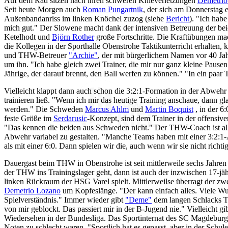
Auf dem Rad sitzen nach ihren schweren Knieverletzungen
Demetrio
Seit heute Morgen auch
Roman Pungartnik
, der sich am Donnerstag 
Außenbandanriss im linken Knöchel zuzog (siehe
Bericht
). "Ich hab
mich gut." Der Slowene macht dank der intensiven Betreuung der bei
Ketelhodt und
Björn Rother
große Fortschritte. Die Kraftübungen mac
die Kollegen in der Sporthalle Obenstrohe Taktikunterricht erhalten,
und THW-Betreuer
"Archie"
, der mit bürgerlichem Namen vor 40 Ja
um ihn. "Ich habe gleich zwei Trainer, die mir nur ganz kleine Pause
Jährige, der darauf brennt, den Ball werfen zu können." "In ein paar 
Vielleicht klappt dann auch schon die 3:2:1-Formation in der Abwehr 
trainieren ließ. "Wenn ich mir das heutige Training anschaue, dann gla
werden." Die Schweden
Marcus Ahlm
und
Martin Boquist
, in der 6
feste Größe im
Serdarusic
-Konzept, sind dem Trainer in der offensiv
"Das kennen die beiden aus Schweden nicht." Der THW-Coach ist alle
Abwehr variabel zu gestalten. "Manche Teams haben mit einer 3:2:
als mit einer 6:0. Dann spielen wir die, auch wenn wir sie nicht richti
Dauergast beim THW in Obenstrohe ist seit mittlerweile sechs Jahr
der THW ins Trainingslager geht, dann ist auch der inzwischen 17-jäh
linken Rückraum der HSG Varel spielt. Mittlerweilse überragt der zw
Demetrio Lozano
um Kopfeslänge. "Der kann einfach alles. Viele Wur
Spielverständnis." Immer wieder gibt
"Deme"
dem langen Schlacks Ti
von mir geblockt. Das passiert mir in der B-Jugend nie." Vielleicht gi
Wiedersehen in der Bundesliga. Das Sportinternat des SC Magdeburg v
Noten zu schlecht waren. "Sportlich hat es gepasst, aber in der Schule