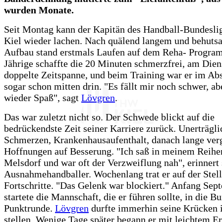
wurden Monate.
Seit Montag kann der Kapitän des Handball-Bundesl
Kiel wieder lachen. Nach quälend langem und behut
Aufbau stand erstmals Laufen auf dem Reha- Progra
Jährige schaffte die 20 Minuten schmerzfrei, am Dien
doppelte Zeitspanne, und beim Training war er im Abs
sogar schon mitten drin. "Es fällt mir noch schwer, ab
wieder Spaß", sagt
Lövgren
.
Das war zuletzt nicht so. Der Schwede blickt auf die
bedrückendste Zeit seiner Karriere zurück. Unerträgli
Schmerzen, Krankenhausaufenthalt, danach lange ver
Hoffnungen auf Besserung. "Ich saß in meinem Reihe
Melsdorf und war oft der Verzweiflung nah", erinnert 
Ausnahmehandballer. Wochenlang trat er auf der Stell
Fortschritte. "Das Gelenk war blockiert." Anfang Sep
startete die Mannschaft, die er führen sollte, in die B
Punktrunde.
Lövgren
durfte immerhin seine Krücken 
stellen. Wenige Tage später begann er mit leichtem E