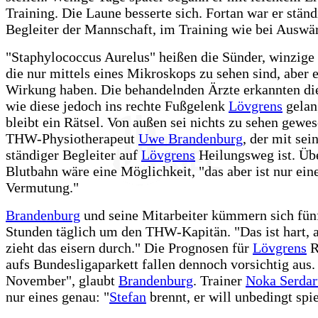
Training. Die Laune besserte sich. Fortan war er ständ
Begleiter der Mannschaft, im Training wie bei Auswär
"Staphylococcus Aurelus" heißen die Sünder, winzige 
die nur mittels eines Mikroskops zu sehen sind, aber e
Wirkung haben. Die behandelnden Ärzte erkannten die
wie diese jedoch ins rechte Fußgelenk
Lövgrens
gelan
bleibt ein Rätsel. Von außen sei nichts zu sehen gewes
THW-Physiotherapeut
Uwe Brandenburg
, der mit se
ständiger Begleiter auf
Lövgrens
Heilungsweg ist. Übe
Blutbahn wäre eine Möglichkeit, "das aber ist nur ein
Vermutung."
Brandenburg
und seine Mitarbeiter kümmern sich fünf
Stunden täglich um den THW-Kapitän. "Das ist hart, 
zieht das eisern durch." Die Prognosen für
Lövgrens
R
aufs Bundesligaparkett fallen dennoch vorsichtig aus
November", glaubt
Brandenburg
. Trainer
Noka Serdar
nur eines genau: "
Stefan
brennt, er will unbedingt spie