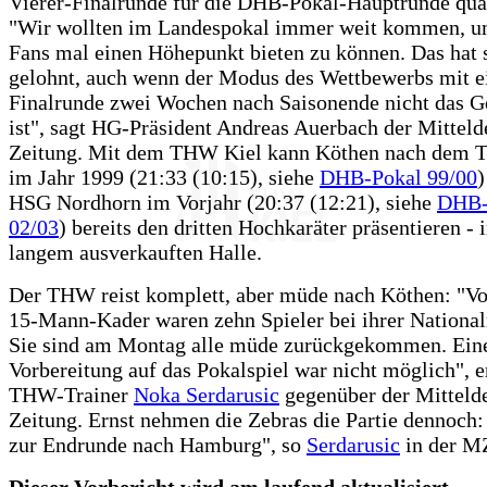
Vierer-Finalrunde für die DHB-Pokal-Hauptrunde quali
"Wir wollten im Landespokal immer weit kommen, u
Fans mal einen Höhepunkt bieten zu können. Das hat s
gelohnt, auch wenn der Modus des Wettbewerbs mit ei
Finalrunde zwei Wochen nach Saisonende nicht das G
ist", sagt HG-Präsident Andreas Auerbach der Mittel
Zeitung. Mit dem THW Kiel kann Köthen nach dem
im Jahr 1999 (21:33 (10:15), siehe
DHB-Pokal 99/00
)
HSG Nordhorn im Vorjahr (20:37 (12:21), siehe
DHB-
02/03
) bereits den dritten Hochkaräter präsentieren - i
langem ausverkauften Halle.
Der THW reist komplett, aber müde nach Köthen: "
15-Mann-Kader waren zehn Spieler bei ihrer Nationa
Sie sind am Montag alle müde zurückgekommen. Eine
Vorbereitung auf das Pokalspiel war nicht möglich", e
THW-Trainer
Noka Serdarusic
gegenüber der Mitteld
Zeitung. Ernst nehmen die Zebras die Partie dennoch:
zur Endrunde nach Hamburg", so
Serdarusic
in der M
Dieser Vorbericht wird am laufend aktualisiert...