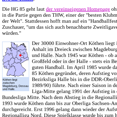
Die HG 85 geht laut
der vereinseigenen Homepage
ohn
in die Partie gegen den THW, einer der "besten Klub
der Welt". Stattdessen hofft man auf ein "Handballfest
Zuschauer, "um das sich auch benachbarte Zweitligav
würden."
Der 30000 Einwohner-Ort Köthen liegt 
Anhalt im Dreieck zwischen Magdeburg
und Halle. Nach 1945 war Köthen - ob 
Großfeld oder in der Halle - stets ein Be
guten Handball. Im April 1985 wurde d
85 Köthen gegründet, deren Aufstieg vo
Bezirksliga Halle bis in die DDR-Oberl
Köthen liegt
zwischen
1989/90) führte. Nach einer Saison in 
Magdeburg, Dessau
und Halle.
Liga-Mitte gelang 1991 der Aufstieg in 
Bundesliga Mitte. Nach dem Abstieg in die Regionall
1993 wurde Köthen dann bis zur Oberliga Sachsen-An
durchgereicht. Erst 1996 gelang dann wieder der Aufst
Regionalliga Nord. Diese Spielklasse wurde bis zum 