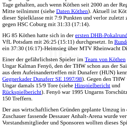
Tage gehalten, auch wenn Köthen seit 2000 an der Reg
Mitte teilnimmt (siehe
Daten Köthen
). Aktuell ist Kö
dieser Spielklasse mit 7:9 Punkten und verlor zuletzt
gegen HSC Coburg mit 31:33 (17:14).
HG 85 Köthen hatte sich in der
ersten DHB-Pokalrun
VfL Potsdam mit 26:25 (15:11) durchgesetzt. In
Rund
ein 37:30 (16:17)-Heimsieg über MTV Rheinwacht Di
Einer der gefährlichsten Spieler im
Team von Köthen
Ungar Kalman Fenyö, den der THW schon aus der Sai
aus dem Aufeinandertreffen mit Dunaferr (HUN) kenn
Gegnerkader Dunaferr SE 1997/98
). Gegen den THW 
Ungar damals 15/9 Tore (siehe
Hinspielbericht
und
Rückspielbericht
). Fenyö war 1995 Ungarns Torschüt
150 Treffern.
Der aus wirtschaftlichen Gründen geplante Umzug in 
Zuschauer fassende Dessauer Anhalt-Arena wurde ver
Vorstandsmitglieder und Sponsoren wollten dieses Sp