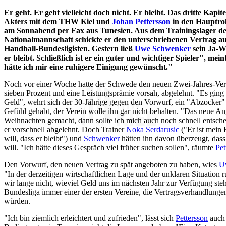
Er geht. Er geht vielleicht doch nicht. Er bleibt. Das dritte Kapi
Akters mit dem THW Kiel und
Johan Pettersson
in den Hauptrol
am Sonnabend per Fax aus Tunesien. Aus dem Trainingslager d
Nationalmannschaft schickte er den unterschriebenen Vertrag auf
Handball-Bundesligisten. Gestern ließ
Uwe Schwenker
sein Ja-Wo
er bleibt. Schließlich ist er ein guter und wichtiger Spieler", me
hätte ich mir eine ruhigere Einigung gewünscht."
Noch vor einer Woche hatte der Schwede den neuen Zwei-Jahres-Ver
sieben Prozent und eine Leistungsprämie vorsah, abgelehnt. "Es ging m
Geld", wehrt sich der 30-Jährige gegen den Vorwurf, ein "Abzocker" 
Gefühl gehabt, der Verein wolle ihn gar nicht behalten. "Das neue An
Weihnachten gemacht, dann sollte ich mich auch noch schnell entsche
er vorschnell abgelehnt. Doch Trainer
Noka Serdarusic
("Er ist mein
will, dass er bleibt") und
Schwenker
hätten ihn davon überzeugt, das
will. "Ich hätte dieses Gespräch viel früher suchen sollen", räumte
Pet
Den Vorwurf, den neuen Vertrag zu spät angeboten zu haben, wies
U
"In der derzeitigen wirtschaftlichen Lage und der unklaren Situation
wir lange nicht, wieviel Geld uns im nächsten Jahr zur Verfügung ste
Bundesliga immer einer der ersten Vereine, die Vertragsverhandlunge
würden.
"Ich bin ziemlich erleichtert und zufrieden", lässt sich
Pettersson
auch 