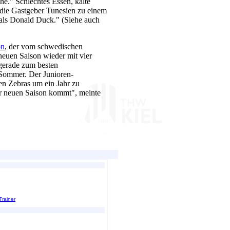
e." Schlechtes Essen, kalte
, die Gastgeber Tunesien zu einem
 als Donald Duck." (Siehe auch
on
, der vom schwedischen
euen Saison wieder mit vier
 gerade zum besten
 Sommer. Der Junioren-
den Zebras um ein Jahr zu
r neuen Saison kommt", meinte
Trainer