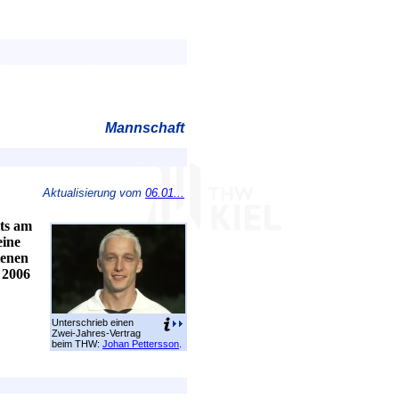
Mannschaft
Aktualisierung vom
06.01...
ts am
eine
tenen
 2006
Unterschrieb einen
Zwei-Jahres-Vertrag
beim THW:
Johan Pettersson
.