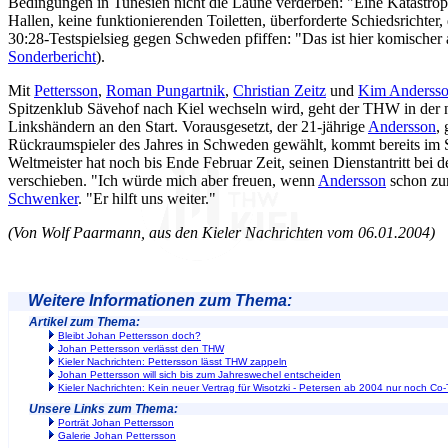
Bedingungen in Tunesien nicht die Laune verderben: "Eine Katastroph
Hallen, keine funktionierenden Toiletten, überforderte Schiedsrichter
30:28-Testspielsieg gegen Schweden pfiffen: "Das ist hier komischer
Sonderbericht
).
Mit
Pettersson
,
Roman Pungartnik
,
Christian Zeitz
und
Kim Anderss
Spitzenklub Sävehof nach Kiel wechseln wird, geht der THW in der n
Linkshändern an den Start. Vorausgesetzt, der 21-jährige
Andersson
,
Rückraumspieler des Jahres in Schweden gewählt, kommt bereits im
Weltmeister hat noch bis Ende Februar Zeit, seinen Dienstantritt bei 
verschieben. "Ich würde mich aber freuen, wenn
Andersson
schon zu
Schwenker
. "Er hilft uns weiter."
(Von Wolf Paarmann, aus den Kieler Nachrichten vom 06.01.2004)
Weitere Informationen zum Thema:
Artikel zum Thema:
Bleibt Johan Pettersson doch?
Johan Pettersson verlässt den THW
Kieler Nachrichten: Pettersson lässt THW zappeln
Johan Pettersson will sich bis zum Jahreswechel entscheiden
Kieler Nachrichten: Kein neuer Vertrag für Wisotzki - Petersen ab 2004 nur noch Co-
Unsere Links zum Thema:
Porträt Johan Pettersson
Galerie Johan Pettersson