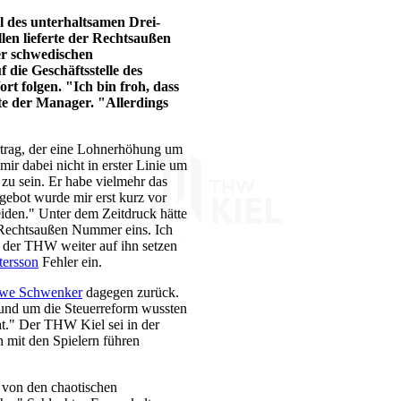
tel des unterhaltsamen Drei-
len lieferte der Rechtsaußen
er schwedischen
 die Geschäftsstelle des
rt folgen. "Ich bin froh, dass
inte der Manager. "Allerdings
trag, der eine Lohnerhöhung um
ir dabei nicht in erster Linie um
zu sein. Er habe vielmehr das
gebot wurde mir erst kurz vor
iden." Unter dem Zeitdruck hätte
 Rechtsaußen Nummer eins. Ich
s der THW weiter auf ihn setzen
tersson
Fehler ein.
we Schwenker
dagegen zurück.
 rund um die Steuerreform wussten
ht." Der THW Kiel sei in der
n mit den Spielern führen
von den chaotischen