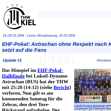
19./20.03.2004 -
Letzte Aktualisierung: 20.03.2004
EHF-Pokal: Astrachan ohne Respekt nach K
setzt auf die Fans
Update #1
Aktualisi
Das Hinspiel im
EHF-Pokal-
Halbfinale
bei Lukoil-Dynamo
Astrachan (RUS) hat der THW
mit 25:28 (14:12) (siehe
Bericht
)
verloren. Nun gilt es am
kommenden Sonntag für die
Zebras, den drei Tore-
Lukoil-Dynamo Astrachan
gehö
zusammen mit Chehovski Me
Rückstand aufzuholen. Der