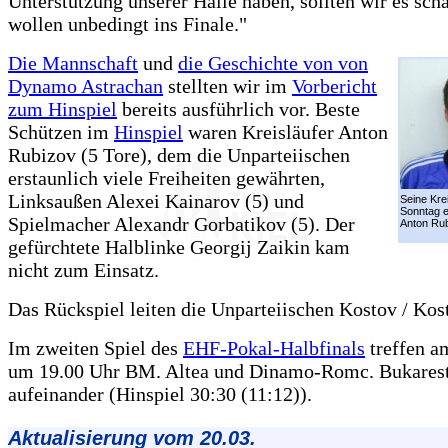
Unterstützung unserer Halle haben, sollten wir es sch
wollen unbedingt ins Finale."
Die Mannschaft
und
die Geschichte von von
Dynamo Astrachan
stellten wir im
Vorbericht
zum Hinspiel
bereits ausführlich vor. Beste
Schützen im
Hinspiel
waren Kreisläufer Anton
Rubizov (5 Tore), dem die Unparteiischen
erstaunlich viele Freiheiten gewährten,
Linksaußen Alexei Kainarov (5) und
Seine Kre
Sonntag e
Spielmacher Alexandr Gorbatikov (5). Der
Anton Rub
gefürchtete Halblinke Georgij Zaikin kam
nicht zum Einsatz.
Das Rückspiel leiten die Unparteiischen Kostov / Ko
Im zweiten Spiel des
EHF-Pokal-Halbfinals
treffen a
um 19.00 Uhr BM. Altea und Dinamo-Romc. Bukare
aufeinander (Hinspiel 30:30 (11:12)).
Aktualisierung vom 20.03.