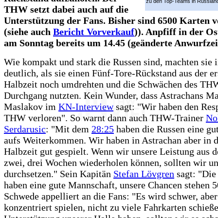
zu den Top-Teams in Russlan
THW setzt dabei auch auf die
Unterstützung der Fans. Bisher sind 6500 Karten v
(siehe auch
Bericht Vorverkauf
)). Anpfiff in der Os
am Sonntag bereits um 14.45 (geänderte Anwurfzeit
Wie kompakt und stark die Russen sind, machten sie
deutlich, als sie einen Fünf-Tore-Rückstand aus der er
Halbzeit noch umdrehten und die Schwächen des TH
Durchgang nutzten. Kein Wunder, dass Astrachans M
Maslakov im
KN-Interview
sagt: "Wir haben den Res
THW verloren". So warnt dann auch THW-Trainer
No
Serdarusic
: "Mit dem
28:25
haben die Russen eine gu
aufs Weiterkommen. Wir haben in Astrachan aber in d
Halbzeit gut gespielt. Wenn wir unsere Leistung aus d
zwei, drei Wochen wiederholen können, sollten wir u
durchsetzen." Sein Kapitän
Stefan Lövgren
sagt: "Die
haben eine gute Mannschaft, unsere Chancen stehen 5
Schwede appelliert an die Fans: "Es wird schwer, abe
konzentriert spielen, nicht zu viele Fahrkarten schieß