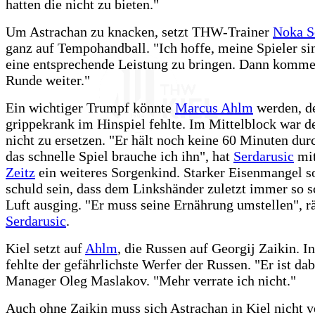
hatten die nicht zu bieten."
Um Astrachan zu knacken, setzt THW-Trainer
Noka S
ganz auf Tempohandball. "Ich hoffe, meine Spieler sin
eine entsprechende Leistung zu bringen. Dann komme
Runde weiter."
Ein wichtiger Trumpf könnte
Marcus Ahlm
werden, d
grippekrank im Hinspiel fehlte. Im Mittelblock war 
nicht zu ersetzen. "Er hält noch keine 60 Minuten durc
das schnelle Spiel brauche ich ihn", hat
Serdarusic
mi
Zeitz
ein weiteres Sorgenkind. Starker Eisenmangel so
schuld sein, dass dem Linkshänder zuletzt immer so s
Luft ausging. "Er muss seine Ernährung umstellen", r
Serdarusic
.
Kiel setzt auf
Ahlm
, die Russen auf Georgij Zaikin. I
fehlte der gefährlichste Werfer der Russen. "Er ist dab
Manager Oleg Maslakov. "Mehr verrate ich nicht."
Auch ohne Zaikin muss sich Astrachan in Kiel nicht v