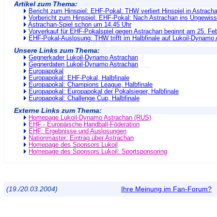
Artikel zum Thema:
Bericht zum Hinspiel: EHF-Pokal: THW verliert Hinspiel in Astracha
Vorbericht zum Hinspiel: EHF-Pokal: Nach Astrachan ins Ungewis
Astrachan-Spiel schon um 14.45 Uhr
Vorverkauf für EHF-Pokalspiel gegen Astrachan beginnt am 25. Fe
EHF-Pokal-Auslosung: THW trifft im Halbfinale auf Lukoil-Dynamo
Unsere Links zum Thema:
Gegnerkader Lukoil-Dynamo Astrachan
Gegnerdaten Lukoil-Dynamo Astrachan
Europapokal
Europapokal: EHF-Pokal, Halbfinale
Europapokal: Champions League, Halbfinale
Europapokal: Europapokal der Pokalsieger, Halbfinale
Europapokal: Challenge Cup, Halbfinale
Externe Links zum Thema:
Homepage Lukoil-Dynamo Astrachan (RUS)
EHF - Europäische Handball-Föderation
EHF: Ergebnisse und Auslosungen
Nationmaster: Eintrag über Astrachan
Homepage des Sponsors Lukoil
Homepage des Sponsors Lukoil: Sportsponsoring
(19./20.03.2004)
Ihre Meinung im Fan-Forum?