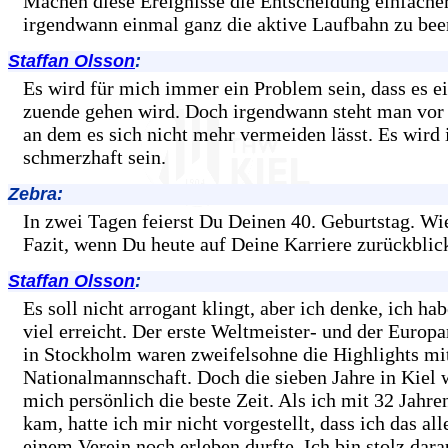
Machen diese Ereignisse die Entscheidung einfacher
irgendwann einmal ganz die aktive Laufbahn zu be
Staffan Olsson
:
Es wird für mich immer ein Problem sein, dass es e
zuende gehen wird. Doch irgendwann steht man vor
an dem es sich nicht mehr vermeiden lässt. Es wird
schmerzhaft sein.
Zebra:
In zwei Tagen feierst Du Deinen 40. Geburtstag. Wie
Fazit, wenn Du heute auf Deine Karriere zurückblic
Staffan Olsson
:
Es soll nicht arrogant klingt, aber ich denke, ich h
viel erreicht. Der erste Weltmeister- und der Europa
in Stockholm waren zweifelsohne die Highlights mi
Nationalmannschaft. Doch die sieben Jahre in Kiel 
mich persönlich die beste Zeit. Als ich mit 32 Ja
kam, hatte ich mir nicht vorgestellt, dass ich das all
einem Verein noch erleben durfte. Ich bin stolz dara