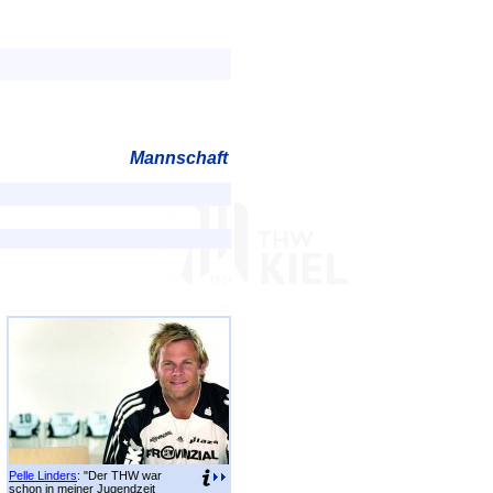
Mannschaft
Pelle Linders
: "Der THW war
schon in meiner Jugendzeit