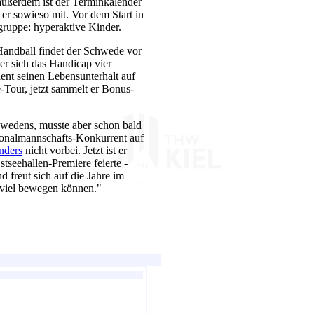
außerdem ist der Terminkalender
 er sowieso mit. Vor dem Start in
gruppe: hyperaktive Kinder.
andball findet der Schwede vor
er sich das Handicap vier
ent seinen Lebensunterhalt auf
-Tour, jetzt sammelt er Bonus-
hwedens, musste aber schon bald
ionalmannschafts-Konkurrent auf
nders
nicht vorbei. Jetzt ist er
tseehallen-Premiere feierte -
d freut sich auf die Jahre im
r viel bewegen können."