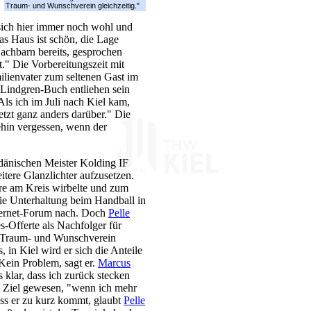
Traum- und Wunschverein gleichzeitig."
sich hier immer noch wohl und
as Haus ist schön, die Lage
achbarn bereits, gesprochen
t." Die Vorbereitungszeit mit
ilienvater zum seltenen Gast im
Lindgren-Buch entliehen sein
Als ich im Juli nach Kiel kam,
jetzt ganz anders darüber." Die
nehin vergessen, wenn der
dänischen Meister Kolding IF
ere Glanzlichter aufzusetzen.
hre am Kreis wirbelte und zum
ie Unterhaltung beim Handball in
nternet-Forum nach. Doch
Pelle
-Offerte als Nachfolger für
 Traum- und Wunschverein
in Kiel wird er sich die Anteile
Kein Problem, sagt er.
Marcus
s klar, dass ich zurück stecken
es Ziel gewesen, "wenn ich mehr
ass er zu kurz kommt, glaubt
Pelle