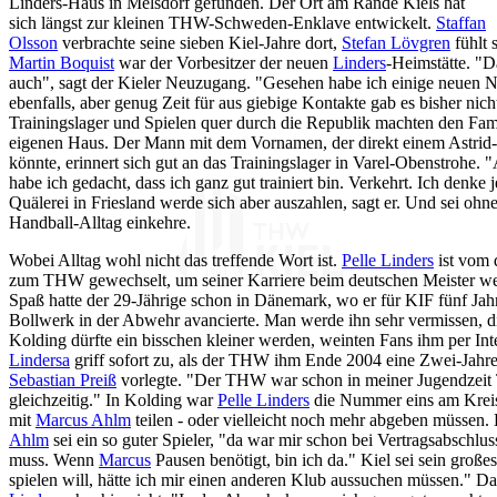
Linders-Haus in Melsdorf gefunden. Der Ort am Rande Kiels hat
sich längst zur kleinen THW-Schweden-Enklave entwickelt.
Staffan
Olsson
verbrachte seine sieben Kiel-Jahre dort,
Stefan Lövgren
fühlt 
Martin Boquist
war der Vorbesitzer der neuen
Linders
-Heimstätte. "D
auch", sagt der Kieler Neuzugang. "Gesehen habe ich einige neuen N
ebenfalls, aber genug Zeit für aus giebige Kontakte gab es bisher nich
Trainingslager und Spielen quer durch die Republik machten den Fam
eigenen Haus. Der Mann mit dem Vornamen, der direkt einem Astrid-
könnte, erinnert sich gut an das Trainingslager in Varel-Obenstrohe. "
habe ich gedacht, dass ich ganz gut trainiert bin. Verkehrt. Ich denke 
Quälerei in Friesland werde sich aber auszahlen, sagt er. Und sei oh
Handball-Alltag einkehre.
Wobei Alltag wohl nicht das treffende Wort ist.
Pelle Linders
ist vom 
zum THW gewechselt, um seiner Karriere beim deutschen Meister weit
Spaß hatte der 29-Jährige schon in Dänemark, wo er für KIF fünf Ja
Bollwerk in der Abwehr avancierte. Man werde ihn sehr vermissen, d
Kolding dürfte ein bisschen kleiner werden, weinten Fans ihm per I
Lindersa
griff sofort zu, als der THW ihm Ende 2004 eine Zwei-Jahres
Sebastian Preiß
vorlegte. "Der THW war schon in meiner Jugendzeit
gleichzeitig." In Kolding war
Pelle Linders
die Nummer eins am Kreis, 
mit
Marcus Ahlm
teilen - oder vielleicht noch mehr abgeben müssen. 
Ahlm
sei ein so guter Spieler, "da war mir schon bei Vertragsabschlus
muss. Wenn
Marcus
Pausen benötigt, bin ich da." Kiel sei sein groß
spielen will, hätte ich mir einen anderen Klub aussuchen müssen." D