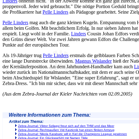
Linders
ohnehin nicht. "In der Abwehr komme ich ganz gut zurecht, 
proppenvoll. Jeder wird gebraucht." Die nötige Portion Geduld bringt
die Profikarriere hat
Pelle Linders
als Pädagoge gearbeitet. Seine Ziel
Pelle Linders
mag auch die ganz kleinen Kugeln. Entspannung vom H
allem beim Golfen. Mit beachtlichem Erfolg. In nur sieben Jahren hat 
erspielt. Liegt wohl in der Familie.
Linders
Cousin Johan Edfors verdi
den Grüns dieser Welt. Vor zwei Jahren gewann Edfors die Challenge
Punkte auf der europäischen Tour.
Als 19-Jähriger trug
Pelle Linders
erstmals die gelbblauen Farben Sc
eine lange Durststrecke überwinden.
Magnus Wislander
hieß der Nat
der Kreisläuferposition. An dem Jahrhundert-Handballer kam auch
Li
wieder zurück im Nationalmannschaftskader, mit dem er auch seine Os
beim Abschiedsspiel für Wislander. "Eine super Erfahrung", sagt er un
Zebra-Dress. "Ich bin mir sicher, dass wir mit dieser Mannschaft seh
(Aus dem Zebra-Journal der Kieler Nachrichten vom 02.09.2005)
Weitere Informationen zum Thema:
Artikel zum Thema:
Zebra-Journal: Viktor Szilagyi freut sich auf den THW und das Meer
Zebra-Journal: Rechtsaußen Vid Kavticnik hat einen flinken Armzug
Zebra-Journal: Nikola Karabatic will in Kiel die Champions League gewinnen
Zebra-Journal: Ein Glücksgefühl mit Namen Tilde