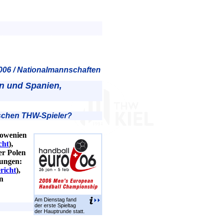
006 / Nationalmannschaften
en und Spanien,
ischen THW-Spieler?
lowenien
cht
),
er Polen
dungen:
richt
),
n
Am Dienstag fand
der erste Spieltag
der Hauptrunde statt.