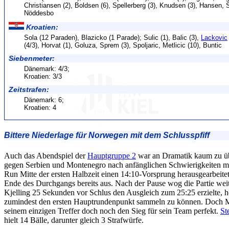
Christiansen (2), Boldsen (6), Spellerberg (3), Knudsen (3), Hansen, S
Nöddesbo
Kroatien:
Sola (12 Paraden), Blazicko (1 Parade); Sulic (1), Balic (3),
Lackovic
(4/3), Horvat (1), Goluza, Sprem (3), Spoljaric, Metlicic (10), Buntic
Siebenmeter:
Dänemark: 4/3;
Kroatien: 3/3
Zeitstrafen:
Dänemark: 6;
Kroatien: 4
Bittere Niederlage für Norwegen mit dem Schlusspfiff
Auch das Abendspiel der
Hauptgruppe 2
war an Dramatik kaum zu üb
gegen Serbien und Montenegro nach anfänglichen Schwierigkeiten m
Run Mitte der ersten Halbzeit einen 14:10-Vorsprung herausgearbeite
Ende des Durchgangs bereits aus. Nach der Pause wog die Partie weite
Kjelling 25 Sekunden vor Schlus den Ausgleich zum 25:25 erzielte, h
zumindest den ersten Hauptrundenpunkt sammeln zu können. Doch M
seinem einzigen Treffer doch noch den Sieg für sein Team perfekt.
St
hielt 14 Bälle, darunter gleich 3 Strafwürfe.