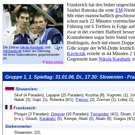
Frankreich hat den bisher ungesch
Siarhei Rutenka die erste
EM
-Niede
Mit einer mannschaftlich geschloss
schon nach 22 Minuten vorentschied
Führung mit 6 Treffern in Folge au
zwar in der zweiten Halbzeit besser
Kontrahenten sogar beim Stand von
Bedrängnis, doch mit einem Doppe
Die Zebras
Nikola Karabatic
und
Gille sorgte der WM-Dritte letztlic
Vid Kavticnik
traten am Dienstag
Kavticnik
erzielte in 44 Minuten 2 T
mit ihren Nationalteams gegeneinander
an.
Gegenseite kam
Nikola Karabatic
i
©
living sports
Gruppe 1, 1. Spieltag: 31.01.06, Di., 17.30: Slowenien - Fr
Slowenien:
Skof (4 Paraden), Lapajne (15 Paraden); Kozlina (8), Vugrinec (1), Jov
Natek (3), Gajic (1), Rutenka (6/1),
Pajovic
(2), Zorman (1), Lubej (1),
Frankreich:
Ploquin (3 Paraden),
Omeyer
(10 Paraden);
Fernandez
(4/1), Dinart, G
(n.e.), Girault,
Karabatic
(5), Kempe, Abati (5), Abalo (8), Guigou (4/1
Siebenmeter:
Slowenien: 2/2;