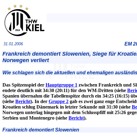
EM 2
31.01.2006
Frankreich demontiert Slowenien, Siege für Kroati
Norwegen verliert
Wie schlagen sich die aktuellen und ehemaligen ausländ
Das Spitzenspiel der
Hauptgruppe 1
zwischen Frankreich und S
endete deutlich mit 34:30 (20:11) für den WM-Dritten (siehe
Beri
Spanien übernahm die Tabellenspitze durch ein 34:25 (16:15) üb
(siehe
Bericht
). In der
Gruppe 2
gab es zwei ganz enge Entschei
Kroatien schlug Dänemark in letzter Sekunde mit 31:30 (siehe
Be
Norwegen unterlag hingegen mit dem Schlusspfiff mit 25:26 gege
Serbien und Montenegro (siehe
Bericht
).
Frankreich demontiert Slowenien