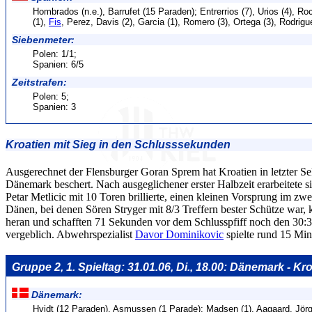
Hombrados (n.e.), Barrufet (15 Paraden); Entrerrios (7), Urios (4), R
(1),
Fis
, Perez, Davis (2), Garcia (1), Romero (3), Ortega (3), Rodrigu
Siebenmeter:
Polen: 1/1;
Spanien: 6/5
Zeitstrafen:
Polen: 5;
Spanien: 3
Kroatien mit Sieg in den Schlusssekunden
Ausgerechnet der Flensburger Goran Sprem hat Kroatien in letzter S
Dänemark beschert. Nach ausgeglichener erster Halbzeit erarbeitete s
Petar Metlicic mit 10 Toren brillierte, einen kleinen Vorsprung im z
Dänen, bei denen Sören Stryger mit 8/3 Treffern bester Schütze war,
heran und schafften 71 Sekunden vor dem Schlusspfiff noch den 30:30
vergeblich. Abwehrspezialist
Davor Dominikovic
spielte rund 15 Min
Gruppe 2, 1. Spieltag: 31.01.06, Di., 18.00: Dänemark - Kro
Dänemark:
Hvidt (12 Paraden), Asmussen (1 Parade); Madsen (1), Aagaard, Jörg