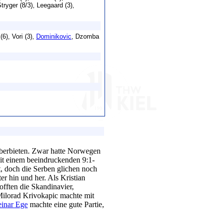
tryger (8/3), Leegaard (3),
(6), Vori (3),
Dominikovic
, Dzomba
erbieten. Zwar hatte Norwegen
it einem beeindruckenden 9:1-
t, doch die Serben glichen noch
r hin und her. Als Kristian
offten die Skandinavier,
ilorad Krivokapic machte mit
einar Ege
machte eine gute Partie,