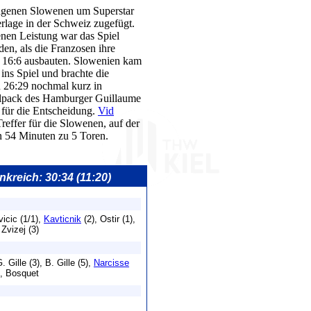
lagenen Slowenen um Superstar
rlage in der Schweiz zugefügt.
enen Leistung war das Spiel
en, als die Franzosen ihre
f 16:6 ausbauten. Slowenien kam
 ins Spiel und brachte die
 26:29 nochmal kurz in
lpack des Hamburger Guillaume
h für die Entscheidung.
Vid
reffer für die Slowenen, auf der
n 54 Minuten zu 5 Toren.
ankreich: 30:34 (11:20)
icic (1/1),
Kavticnik
(2), Ostir (1),
 Zvizej (3)
. Gille (3), B. Gille (5),
Narcisse
), Bosquet