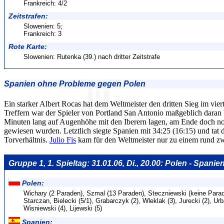
Frankreich: 4/2
Zeitstrafen:
Slowenien: 5;
Frankreich: 3
Rote Karte:
Slowenien: Rutenka (39.) nach dritter Zeitstrafe
Spanien ohne Probleme gegen Polen
Ein starker Albert Rocas hat dem Weltmeister den dritten Sieg im viert
Treffern war der Spieler von Portland San Antonio maßgeblich daran be
Minuten lang auf Augenhöhe mit den Iberern lagen, am Ende doch no
gewiesen wurden. Letztlich siegte Spanien mit 34:25 (16:15) und tat 
Torverhältnis.
Julio Fis
kam für den Weltmeister nur zu einem rund zw
Gruppe 1, 1. Spieltag: 31.01.06, Di., 20.00: Polen - Spanien
Polen:
Wichary (2 Paraden), Szmal (13 Paraden), Steczniewski (keine Parade
Starczan, Bielecki (5/1), Grabarczyk (2), Wleklak (3), Jurecki (2), 
Wisniewski (4), Lijewski (5)
Spanien: