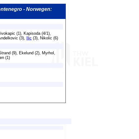
 Montenegro - Norwegen:
ivokapic (1), Kapisoda (4/1),
 Andelkovic (3),
Ilic
(3), Nikolic (6)
trand (9), Ekelund (2), Myrhol,
en (1)