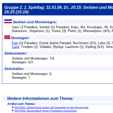
Gruppe 2, 1. Spieltag: 31.01.06, Di., 20.15: Serbien und
26:25 (15:16)
Serbien und Montenegro:
Saric (3 Paraden), Sterbik (11 Paraden); Kojic, Ma. Krivokapic, Mi. Kr
Dukanovic, Stojanovic (1), Toskic (3), Petric (1), Milosavljevic (4/3),
Norwegen:
Ege
(14 Paraden), Erevik (keine Parade); Buchmann (3/1), Löke (3), S
Lund
, Tvedten (1), Vildalen, Rykkje, Lauritzen (1), Kjelling (5/2), Jens
Siebenmeter:
Serbien und Montenegro: 7/4;
Norwegen: 6/3
Zeitstrafen:
Serbien und Montenegro: 6;
Norwegen: 7
Weitere Informationen zum Thema:
Artikel zum Thema:
EM 2006: Deutschland startet mit Kantersieg in die Hauptrunde
EM 2006: Deutschland gegen Frankreich chancenlos