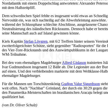
Nordatlantik mit einem Doppelschlag antworteten: Alexander Petersso
mit dem Halbzeitpfiff.
Dem schwedischen Spiel fehlte es insgesamt wohl etwas an Schnelligk
Nervosität ein, was sich nachteilig auf die Abwehrleistung auswirkte
während der Schlussphase schlechte Abschlüsse, ausgelassene Chanc
Neutralisierung des isländischen Rückraums. Dennoch habe er bereit
seine Mannschaft auch auf Island gewinnen könne.
Kiels Kapitän
Stefan Lövgren
, mit 6/2 Treffern hinter seinem Verein
zweiterfolgreichster Schütze, sieht gegenüber "Radiosporten" für die
des Vier-Tore-Rückstands und des Auswärtspublikums in der Laugard
WM-Teilnahme.
Bei den vom ehemaligen Magdeburger
Alfred Gislason
trainierten Is
Ivar Gudmundsson insgesamt 12 Bälle ab. Die Legionäre aus der Bundes
auf einen. Und den verbleibenden markierte mit dem Weltklasse-Halb
ehemaliger Magdeburger.
Für die Mannen um Torschützenkönig
Gudjon Valur Sigurdsson
steht
weit offen. Nach "Nachbar" Grönland, der durch ein 30:29 gegen die 
den Panamerika-Meisterschaften im brasilianischen Aracaju belegt un
qualifiziert hat.
(von Dr. Oliver Schulz)