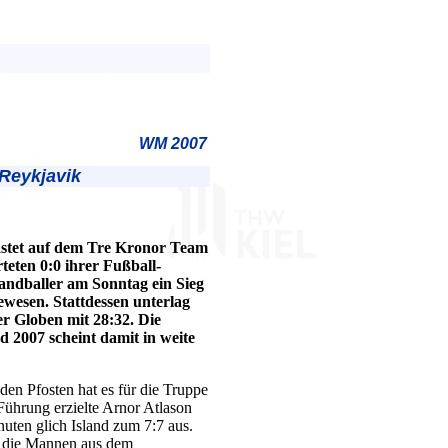
WM 2007
Reykjavik
stet auf dem Tre Kronor Team
eten 0:0 ihrer Fußball-
andballer am Sonntag ein Sieg
ewesen. Stattdessen unterlag
r Globen mit 28:32. Die
 2007 scheint damit in weite
en Pfosten hat es für die Truppe
-Führung erzielte Arnor Atlason
nuten glich Island zum 7:7 aus.
r die Mannen aus dem