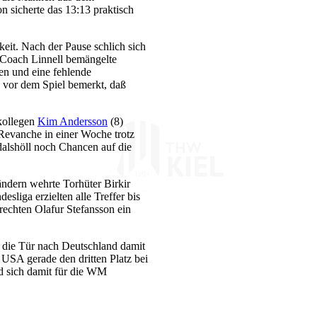
n sicherte das 13:13 praktisch
eit. Nach der Pause schlich sich
. Coach Linnell bemängelte
en und eine fehlende
s vor dem Spiel bemerkt, daß
skollegen
Kim Andersson
(8)
 Revanche in einer Woche trotz
alshöll noch Chancen auf die
ländern wehrte Torhüter Birkir
liga erzielten alle Treffer bis
rechten Olafur Stefansson ein
 die Tür nach Deutschland damit
USA gerade den dritten Platz bei
d sich damit für die WM