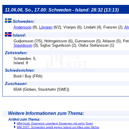
11.06.06, So., 17.00: Schweden - Island: 28:32 (13:13)
Schweden:
Andersson
(8),
Lövgren
(6/2), Vranjes (6), Lindahl (4), Franzen (2),
Ah
Island:
Gudjonsson (7/5), Holmgeirsson (6), Gunnarsson (5), Atlason (5), Pe
Sigurdsson
(3), Sigfus Sigurdsson (2), Olafur Stefansson (1)
Zeitstrafen:
Schweden: 5;
Island: 8
Schiedsrichter:
Bord / Buy (FRA)
Zuschauer:
6544 (Globen, Stockholm (SWE))
Weitere Informationen zum Thema:
Artikel zum Thema:
WM-Quali: Österreich unterliegt Slowenien mit zehn Toren
WM 2007: Schweden spielt gegen Island um Alles oder Nichts