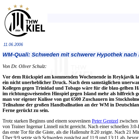
11.06.2006
WM-Quali: Schweden mit schwerer Hypothek nach 
Von Dr. Oliver Schulz:
Vor dem Rückspiel am kommenden Wochenende in Reykjavik la
ein nicht unerheblicher Druck. Nach dem samstäglichen unerwart
Kollegen gegen Trinidad und Tobago wäre für die blau-gelben H
im richtungsweisenden Hinspiel gegen Island mehr als hilfreich g
man vor eigener Kulisse von gut 6500 Zuschauern im Stockholme
Teilnahme der großen Handballnation an der WM in Deutschland
Ferne gerückt zu sein.
Trotz starken Beginns und einem souveränen
Peter Gentzel
zwischen d
von Trainer Ingemar Linnell nicht gereicht. Nach einer schnellen 3:0
das erste Tor für die Gäste, als die Hallenuhr 8:20 zeigte. Nach 21 Mi
Über 9:9 setzte sich Schweden zunächst auf 11:9 und 13:11 ab, bevo