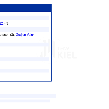
lm
(2)
tersson (3),
Gudjon Valur