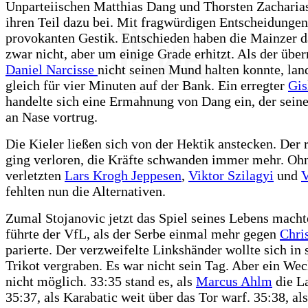
Unparteiischen Matthias Dang und Thorsten Zacharia
ihren Teil dazu bei. Mit fragwürdigen Entscheidungen
provokanten Gestik. Entschieden haben die Mainzer d
zwar nicht, aber um einige Grade erhitzt. Als der übe
Daniel Narcisse
nicht seinen Mund halten konnte, lan
gleich für vier Minuten auf der Bank. Ein erregter
Gis
handelte sich eine Ermahnung von Dang ein, der sein
an Nase vortrug.
Die Kieler ließen sich von der Hektik anstecken. Der 
ging verloren, die Kräfte schwanden immer mehr. Ohn
verletzten
Lars Krogh Jeppesen
,
Viktor Szilagyi
und
V
fehlten nun die Alternativen.
Zumal Stojanovic jetzt das Spiel seines Lebens macht
führte der VfL, als der Serbe einmal mehr gegen
Chris
parierte. Der verzweifelte Linkshänder wollte sich in
Trikot vergraben. Es war nicht sein Tag. Aber ein We
nicht möglich. 33:35 stand es, als
Marcus Ahlm
die La
35:37, als Karabatic weit über das Tor warf. 35:38, als