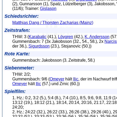
(2), Gunnarsson (1), Spatz, Lützelberger (3), Jakobsson,
(11/6); Trainer:
Gislason
Schiedsrichter:
Matthias Dang / Thorsten Zacharias (Mainz)
Zeitstrafen:
THW: 3 (
Karabatic
(41.),
Lövgren
(42.),
K. Andersson
(57.
Gummersbach: 7 (3x Jakobsson (32., 54., 58.), 2x
Narcis
der 36.),
Sigurdsson
(23.), Stojanovic (50.))
Rote Karte:
Gummersbach: Jakobsson (3. Zeitstrafe, 58.)
Siebenmeter:
THW: 2/2;
Gummersbach: 9/6 (
Omeyer
hält
Ilic
, der im Nachwurf triff
Omeyer
hält
Ilic
(57.) und Zrnic (60.))
Spielfilm:
1. Hz.: 0:2, 3:2 (5.), 5:4 (8.), 7:4 (10.), 8:5, 9:6, 9:8, 11:9 (1
13:12 (19.), 18:12 (21.), 18:14, 20:14, 20:16, 21:17, 22:18
24:20;
2. Hz.: 24:22 (32.), 26:22 (33.), 26:26 (38.), 29:26 (40.), 29
32:32 (52.), 33:33 (53.), 33:36 (56.), 35:36 (58.), 35:39 (59