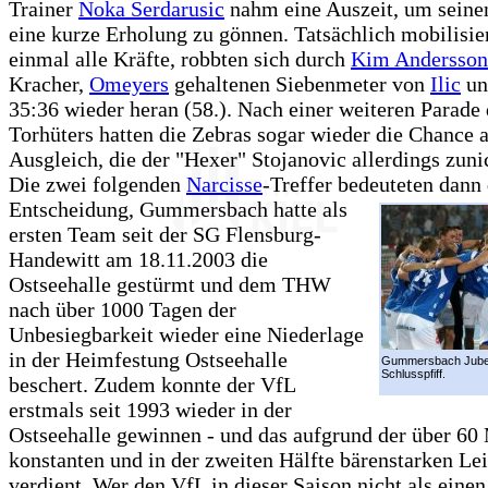
Trainer
Noka Serdarusic
nahm eine Auszeit, um seine
eine kurze Erholung zu gönnen. Tatsächlich mobilisie
einmal alle Kräfte, robbten sich durch
Kim Andersson
Kracher,
Omeyers
gehaltenen Siebenmeter von
Ilic
u
35:36 wieder heran (58.). Nach einer weiteren Parade 
Torhüters hatten die Zebras sogar wieder die Chance 
Ausgleich, die der "Hexer" Stojanovic allerdings zuni
Die zwei folgenden
Narcisse
-Treffer bedeuteten dann 
Entscheidung,
Gummersbach hatte als
ersten Team seit der SG Flensburg-
Handewitt am 18.11.2003 die
Ostseehalle gestürmt und dem THW
nach über 1000 Tagen der
Unbesiegbarkeit wieder eine Niederlage
in der Heimfestung Ostseehalle
Gummersbach Jube
Schlusspfiff.
beschert. Zudem konnte der VfL
erstmals seit 1993 wieder in der
Ostseehalle gewinnen - und das aufgrund der über 60
konstanten und in der zweiten Hälfte bärenstarken Le
verdient. Wer den VfL in dieser Saison nicht als einen