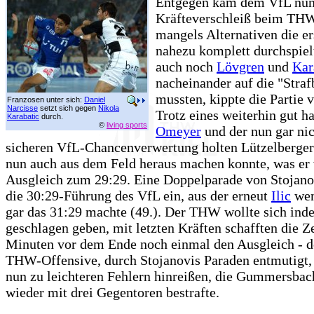
Entgegen kam dem VfL nun
Kräfteverschleiß beim THW
mangels Alternativen die er
nahezu komplett durchspiel
auch noch
Lövgren
und
Kar
nacheinander auf die "Stra
mussten, kippte die Partie v
Franzosen unter sich:
Daniel
Narcisse
setzt sich gegen
Nikola
Trotz eines weiterhin gut h
Karabatic
durch.
©
living sports
Omeyer
und der nun gar ni
sicheren VfL-Chancenverwertung holten Lützelberge
nun auch aus dem Feld heraus machen konnte, was er 
Ausgleich zum 29:29. Eine Doppelparade von Stojanov
die 30:29-Führung des VfL ein, aus der erneut
Ilic
wen
gar das 31:29 machte (49.). Der THW wollte sich inde
geschlagen geben, mit letzten Kräften schafften die Z
Minuten vor dem Ende noch einmal den Ausgleich - d
THW-Offensive, durch Stojanovis Paraden entmutigt, 
nun zu leichteren Fehlern hinreißen, die Gummersbac
wieder mit drei Gegentoren bestrafte.