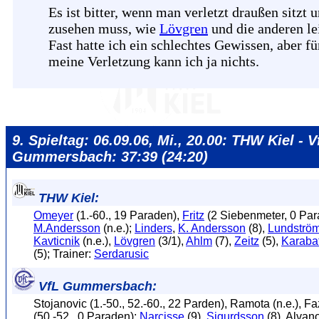
Es ist bitter, wenn man verletzt draußen sitzt 
zusehen muss, wie
Lövgren
und die anderen le
Fast hatte ich ein schlechtes Gewissen, aber fü
meine Verletzung kann ich ja nichts.
9. Spieltag: 06.09.06, Mi., 20.00: THW Kiel - V
Gummersbach: 37:39 (24:20)
THW Kiel:
Omeyer
(1.-60., 19 Paraden),
Fritz
(2 Siebenmeter, 0 Par
M.Andersson
(n.e.);
Linders
,
K. Andersson
(8),
Lundströ
Kavticnik
(n.e.),
Lövgren
(3/1),
Ahlm
(7),
Zeitz
(5),
Karabat
(5); Trainer:
Serdarusic
VfL Gummersbach:
Stojanovic (1.-50., 52.-60., 22 Parden), Ramota (n.e.), F
(50.-52., 0 Paraden);
Narcisse
(9),
Sigurdsson
(8), Alvano