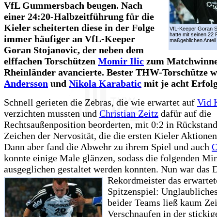
VfL Gummersbach beugen. Nach
einer 24:20-Halbzeitführung für die
Kieler scheiterten diese in der Folge
VfL-Keeper Goran S
hatte mit seinen 22
immer häufiger an VfL-Keeper
maßgeblichen Anteil
Goran Stojanovic, der neben dem
elffachen Torschützen
Momir Ilic
zum Matchwinne
Rheinländer avancierte. Bester THW-Torschütze 
Andersson
und
Nikola Karabatic
mit je acht Erfol
Schnell gerieten die Zebras, die wie erwartet auf
Vid 
verzichten mussten und
Christian Zeitz
dafür auf die
Rechtsaußenposition beorderten, mit 0:2 in Rückstand
Zeichen der Nervosität, die die ersten Kieler Aktionen
Dann aber fand die Abwehr zu ihrem Spiel und auch
O
konnte einige Male glänzen, sodass die folgenden Mi
ausgeglichen gestaltet werden konnten. Nun war das D
Rekordmeister
das erwartet
Spitzenspiel: Unglaublich
beider Teams ließ kaum Ze
Verschnaufen in der stickig