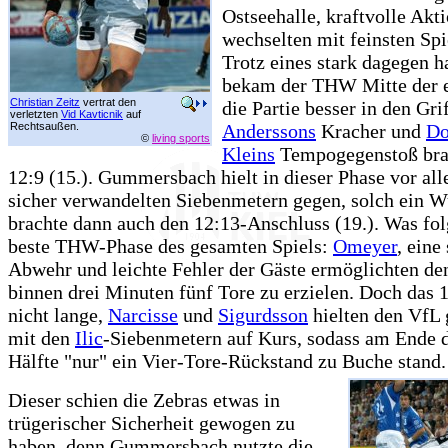
Ostseehalle, kraftvolle Akt
wechselten mit feinsten Sp
Trotz eines stark dagegen 
bekam der THW Mitte der e
Christian Zeitz
vertrat den
die Partie besser in den Gri
verletzten
Vid Kavticnik
auf
Rechtsaußen.
Anderssons
Kracher und
Do
©
living sports
Kleins
Tempogegenstoß bra
12:9 (15.). Gummersbach hielt in dieser Phase vor al
sicher verwandelten Siebenmetern gegen, solch ein 
brachte dann auch den 12:13-Anschluss (19.). Was fol
beste THW-Phase des gesamten Spiels:
Omeyer
, eine
Abwehr und leichte Fehler der Gäste ermöglichten de
binnen drei Minuten fünf Tore zu erzielen. Doch das 1
nicht lange,
Narcisse
und
Sigurdsson
hielten den VfL
mit den
Ilic
-Siebenmetern auf Kurs, sodass am Ende d
Hälfte "nur" ein Vier-Tore-Rückstand zu Buche stand.
Dieser schien die Zebras etwas in
trügerischer Sicherheit gewogen zu
haben, denn Gummersbach nutzte die