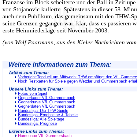
Franzose im Block scheiterte und der Ball in Zeitlupe
von Stojanovic kullerte. Spätestens in dieser 58. Min
auch dem Publikum, das gemeinsam mit den THW-Spi
seine Grenzen gegangen war, klar, dass es passieren wi
erste Heimniederlage seit November 2003.
(von Wolf Paarmann, aus den Kieler Nachrichten vom
Weitere Informationen zum Thema:
Artikel zum Thema:
Vorbericht:Topduell am Mittwoch: THW empfängt den VfL Gummer
Noch Restkarten für Spiele gegen Wetzlar und Gummersbach erhält
Unsere Links zum Thema:
Fotos vom Spiel
Gegnerkader VfL Gummersbach
Gegnerkurve VfL Gummersbach
Gegnerdaten VfL Gummersbach
Bundesliga: Die THW-Spiele
Bundesliga: Ergebnisse & Tabelle
Bundesliga: Alle Spieltage
Bundesliga: Prognose
Externe Links zum Thema:
Homepage VfL Gummersbach