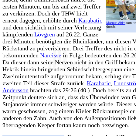
ersten Minuten, um bis auf zwei Treffer
zu verkürzen. Doch der THW hielt
erneut dagegen, erhöhte durch
Karabatic
Marcus Ahlm
setzt 
und dem sichtlich mit seiner Verletzung
durch.
kämpfenden
Lövgren
auf 26:22. Ganze
drei Minuten benötigten die Rheinländer, um diesen V
Rückstand zu pulverisieren: Drei Treffer des nicht in 
bekommenden
Narcisse
in Folge bedeuteten den 26:2
Da dieser dann seine Nerven nicht in den Griff beka
Hektik hinein bringenden Schiedsrichtergespann eine
Zweiminutenstrafe aufgebrummt bekam, schlug der
zweiten Teil dieser Strafe zurück.
Karabatic
,
Lundstr
Andersson
brachten das 29:26 (40.). Doch bereits zu 
Zeitpunkt deutete sich an, dass das Überwinden von 
Stojanovic immer schwieriger werden würde. Dieser w
warm geschossen, zog einem Kieler Rückraumspieler
anderen den Zahn. Auch von den Außenpositionen ließ
überragenden Keeper fortan kaum noch bezwingen.