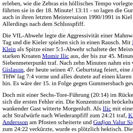
erleben, wie die Zebras ein höllisches Tempo vorlegte
führten sie in der 18. Minute! 13:11 - so lagen die 
auch in ihren letzten Meistersaison 1990/1991 in Kiel
Allerdings nach dem Schlusspfiff.
Die VfL-Abwehr legte die Aggressivität einer Mahnw
Tag und die Kieler spielten sich in einen Rausch. Mit
Klein
als Spitze einer 5:1-Abwehr schaltete der Meist
starken Kroaten
Momir Ilic
aus, der bis zur 45. Minu
Siebenmeterpunkt traf. Nach zehn Minuten nahm ein 
Gislason
, der heute seinen 47. Geburtstag feiert, eine
THW lag 7:4 vorne und alles deutete auf einen klare
hin. Es wäre der 15. in Folge gegen Gummersbach ge
Doch mit einer Sechs-Tore-Führung (20:14) im Rücke
sich die ersten Fehler ein. Die Konzentration bröckelt
wankender Gast witterte Morgenluft. Als
Ilic
mit eine
acht Strafwürfe nach Wiederanpfiff zum 24:21 traf,
K
Andersson
am Pfosten scheiterte und
Gudjon Valur Si
zum 24:22 verkürzte, wurde es plötzlich hektisch. Die