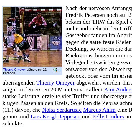
Nach der nervösen Anfangsp
Fredrik Petersen noch auf 2
bekam der THW das Spiel d
mehr und mehr in den Griff
Gastgeber fanden im Angrif
gegen die sattelfeste Kieler
Deckung, so wurden die dä
Rückraumschützen immer w
Verlegenheitswürfen gezwu
entweder von den Abwehrsp
Thierry Omeyer
glänzte mit 21
Paraden.
geblockt oder vom im erst
überragenden
Thierry Omeyer
abgewehrt wurden. Im 
zeigte in den ersten 20 Minuten vor allem
Kim Ander
starke Leistung, erzielte vier Treffer und überzeugte 
klugen Pässen an den Kreis. So eilten die Zebras schne
(11.) davon, ehe
Noka Serdarusic
Marcus Ahlm
eine 
gönnte und
Lars Krogh Jeppesen
und
Pelle Linders
auf
schickte.