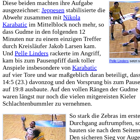
Diese beiden machten ihre Aufgabe
ausgezeichnet:
Jeppesen
stabilisierte die
Abwehr zusammen mit
Nikola
Karabatic
im Mittelblock noch mehr, so
dass Gudme in den folgenden 12
Minuten nur zu einem einzigen Treffer
durch Kreisläufer Jakob Larsen kam.
Und
Pelle Linders
rackerte im Angriff,
kam bis zum Pausenpfiff dank toller
Pelle Linders
setzt s
Anspiele insbesondere von
Karabatic
auf vier Tore und war maßgeblich daran beteiligt, dass
14:5 (23.) davonzog und den Vorsprung bis zum Pause
auf 19:8 ausbaute. Auf den vollen Rängen der Gudme
waren längst nur noch die vielen mitgereisten Kieler
Schlachtenbummler zu vernehmen.
So stark die Zebras im erst
Durchgang auftrumpften, so
bauten sie nach dem Seiten
Den sicheren Sieg vor Auge