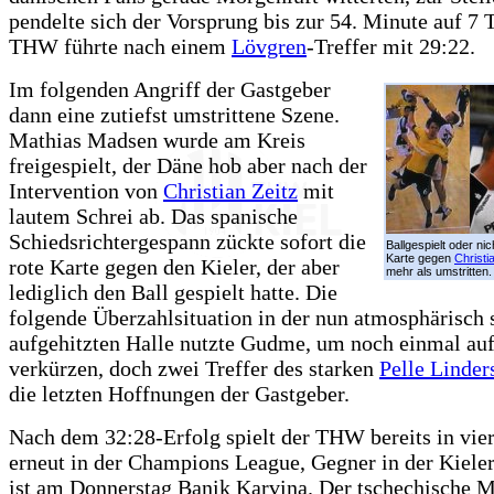
pendelte sich der Vorsprung bis zur 54. Minute auf 7 T
THW führte nach einem
Lövgren
-Treffer mit 29:22.
Im folgenden Angriff der Gastgeber
dann eine zutiefst umstrittene Szene.
Mathias Madsen wurde am Kreis
freigespielt, der Däne hob aber nach der
Intervention von
Christian Zeitz
mit
lautem Schrei ab. Das spanische
Schiedsrichtergespann zückte sofort die
Ballgespielt oder nic
Karte gegen
Christi
rote Karte gegen den Kieler, der aber
mehr als umstritten.
lediglich den Ball gespielt hatte. Die
folgende Überzahlsituation in der nun atmosphärisch 
aufgehitzten Halle nutzte Gudme, um noch einmal auf
verkürzen, doch zwei Treffer des starken
Pelle Linder
die letzten Hoffnungen der Gastgeber.
Nach dem 32:28-Erfolg spielt der THW bereits in vie
erneut in der Champions League, Gegner in der Kieler
ist am Donnerstag Banik Karvina. Der tschechische Me