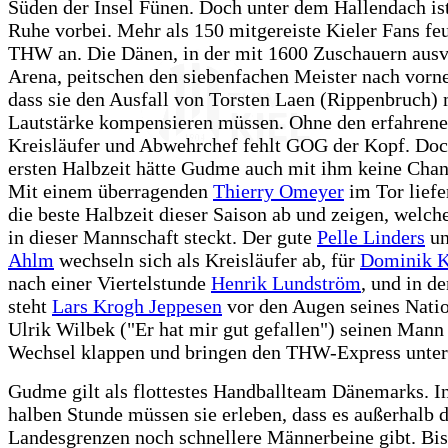
Süden der Insel Fünen. Doch unter dem Hallendach ist
Ruhe vorbei. Mehr als 150 mitgereiste Kieler Fans fe
THW an. Die Dänen, in der mit 1600 Zuschauern ausv
Arena, peitschen den siebenfachen Meister nach vorne
dass sie den Ausfall von Torsten Laen (Rippenbruch) 
Lautstärke kompensieren müssen. Ohne den erfahren
Kreisläufer und Abwehrchef fehlt GOG der Kopf. Doc
ersten Halbzeit hätte Gudme auch mit ihm keine Chan
Mit einem überragenden
Thierry Omeyer
im Tor liefe
die beste Halbzeit dieser Saison ab und zeigen, welch
in dieser Mannschaft steckt. Der gute
Pelle Linders
u
Ahlm
wechseln sich als Kreisläufer ab, für
Dominik K
nach einer Viertelstunde
Henrik Lundström
, und in d
steht
Lars Krogh Jeppesen
vor den Augen seines Natio
Ulrik Wilbek ("Er hat mir gut gefallen") seinen Mann 
Wechsel klappen und bringen den THW-Express unter
Gudme gilt als flottestes Handballteam Dänemarks. In
halben Stunde müssen sie erleben, dass es außerhalb 
Landesgrenzen noch schnellere Männerbeine gibt. Bi