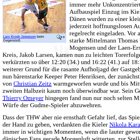
immer mehr Unkonzentriert
Aufbauspiel Einzug ins Kiel
Dänen wurden zu einer klei
jederzeit hoffnungslosen A
regelrecht eingeladen. Vor 
Lars Krogh Jeppesen
beim
starke Mittelmann Thomas 
Gegenstoß.
Mogensen und der Laen-Er
Kreis, Jakob Larsen, kamen nun zu leichten Torerfolg
verkürzten so über 12:20 (34.) und 16:22 (41.) auf 18:
weiterer Grund für die rasante Aufholjagd der Gastge
nun bärenstarke Keeper Peter Henriksen, der zunächs
von
Christian Zeitz
warmgeworfen wurde und bis Mitt
zweiten Halbzeit kaum noch überwindbar war. Sein 
Thierry Omeyer
hingegen fand nun nur noch selten Mi
Würfe der Gudme-Spieler abzuwehren.
Dass der THW aber nie ernsthaft Gefahr lief, das Spie
der Hand zu geben, verdankten die Kieler
Nikola Kara
immer in wichtigen Momenten, wenn die lauter gewo
dänischen Fans gerade Morgenluft witterten, zur Stell