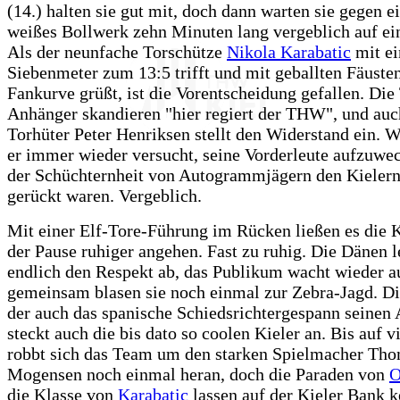
(14.) halten sie gut mit, doch dann warten sie gegen e
weißes Bollwerk zehn Minuten lang vergeblich auf ein
Als der neunfache Torschütze
Nikola Karabatic
mit e
Siebenmeter zum 13:5 trifft und mit geballten Fäusten
Fankurve grüßt, ist die Vorentscheidung gefallen. Di
Anhänger skandieren "hier regiert der THW", und a
Torhüter Peter Henriksen stellt den Widerstand ein. 
er immer wieder versucht, seine Vorderleute aufzuwec
der Schüchternheit von Autogrammjägern den Kielern
gerückt waren. Vergeblich.
Mit einer Elf-Tore-Führung im Rücken ließen es die K
der Pause ruhiger angehen. Fast zu ruhig. Die Dänen 
endlich den Respekt ab, das Publikum wacht wieder a
gemeinsam blasen sie noch einmal zur Zebra-Jagd. Di
der auch das spanische Schiedsrichtergespann seinen A
steckt auch die bis dato so coolen Kieler an. Bis auf v
robbt sich das Team um den starken Spielmacher Th
Mogensen noch einmal heran, doch die Paraden von
O
die Klasse von
Karabatic
lassen auf der Kieler Bank 