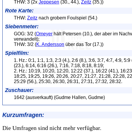
THW: 3 (2x
Jeppesen
(30., 44.),
Zeitz
(35.))
Rote Karte:
THW:
Zeitz
nach grobem Foulspiel (54.)
Siebenmeter:
GOG: 3/2 (
Omeyer
hält Petersen (10.), der aber im Nach
verwandelt);
THW: 3/2 (
K. Andersson
über das Tor (17.))
Spielfilm:
1. Hz.: 0:1, 1:1, 1:3, 2:3 (4.), 2:6 (8.), 3:6, 3:7, 4:7, 4:9, 5:9
(23.), 6:14, 6:16 (26.), 7:16, 7:18, 8:18, 8:19;
2. Hz.: 10:19, 10:20, 12:20, 12:22 (37.), 16:22 (41.), 16:23
18:25, 19:25, 19:26, 20:26, 20:27, 21:27, 21:28, 22:28, 22
25:29 (56.), 25:30, 26:30, 26:31, 27:31, 27:32, 28:32.
Zuschauer:
1642 (ausverkauft) (Gudme Hallen, Gudme)
Kurzumfragen:
Die Umfragen sind nicht mehr verfügbar.