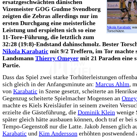
ersatzgeschwächten dänischen
Vizemeister GOG Gudme Svendborg
zeigten die Zebras allerdings nur im
ersten Durchgang eine meisterliche
Nikola Karabatic
war
Leistung und erspielten sich so eine
Torschütze.
11-Tore-Führung, die letztlich zum
32:28 (19:8)-Endstand dahinschmolz. Bester Torsc
Nikola Karabatic
mit 9/2 Treffern, im Tor machte 
Landsmann
Thierry Omeyer
mit 21 Paraden eine s
Partie.
Dass das Spiel zwei starke Torhüterleistungen offenba
sich gleich in der Anfangsminute an:
Marcus Ahlm
, m
von
Karabatic
in Szene gesetzt, scheiterte an Henriks
Gegenzug scheiterte Spielmacher Mogensen an
Omey
machte es Kiels Kreisläufer in seinem zweiten Versuc
erzielte die Gästeführung, die
Dominik Klein
wenige 
später gleich hätte ausbauen können, doch traf er bei
Tempo-Gegenstoß nur die Latte. Jakob Jensen glich a
Karabatic
und
Kim Andersson
erhöhten postwendend a