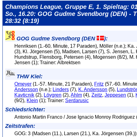
Champions League, Gruppe E, 1. Spieltag: 01
So., 16.20: GOG Gudme Svendborg (DEN) - T
28:32 (8:19)
GOG Gudme Svendborg (DEN
):
Henriksen (1.-60. Minute, 17 Paraden), Möller (n.e.); Ka
(3), Kl. Jörgensen (5), Madsen, Larsen (7), S. Jensen, L.
Hundstrup, Flensborg, Petersen (4), Mogensen (8/2), M. 
Jensen (1); Trainer: Albrektsen
THW Kiel:
Omeyer
(1.-57. Minute, 21 Paraden),
Fritz
(57.-60. Minute
Andersson
(n.e.);
Linders
(7),
K. Andersson
(5),
Lundstr
Kavticnik
(2),
Lövgren
(2),
Ahlm
(4),
Zeitz
,
Jeppesen
(1),
(9/2),
Klein
(1); Trainer:
Serdarusic
Schiedsrichter:
Antonio Martin Franco / Jose Ignacio Monroy Rodriguez
Zeitstrafen:
GOG: 3 (Madsen (11.), Larsen (21.), Ka. Jörgensen (39.))