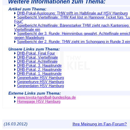
Weitere Informationen zum Thema:
Artikel zum Thema:
DHB-Pokal-Auslosung: THW trifft im Halbfinale auf HSV Hamburg
Spielbericht Viertelfinale: THW Kiel löst in Hannover Ticket fürs "L
Four"
Spielbericht Achtelfinale: Bärenstarker THW zieht nach Kantersieg i
Viertelfinale ein
Spielbericht der 3. Runde: Heimnimbus gewahrt, Achtelfinale erreich
gegen Magdeburg
Spielbericht der 2. Runde: THW zieht im Schongang in Runde 3 ein
Unsere Links zum Thema:
DHB-Pokal, Final Four
DHB-Pokal, Viertelfinale
DHB-Pokal, Achtelfinale
DHB-Pokal, 3. Hauptrunde
DHB-Pokal, 2. Hauptrunde
DHB-Pokal, 1. Hauptrunde
Gegnerkader HSV Hamburg
Gegnerkurve HSV Hamburg
Gegnerdaten HSV Hamburg
Externe Links zum Thema:
www.toyota-handball-bundesliga.de
Homepage HSV Hamburg
(16.03.2012)
Ihre Meinung im Fan-Forum?