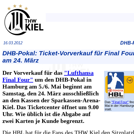
DHB-P
16.03.2012
DHB-Pokal: Ticket-Vorverkauf für Final Fou
am 24. März
Der Vorverkauf für das
"Lufthansa
Final Four"
um den DHB-Pokal in
Hamburg am 5./6. Mai beginnt am
Samstag, den 24. März ausschließlich
an den Kassen der Sparkassen-Arena-
Das
"Final Four"
fin
Kiel. Das Ticketcenter öffnet um 9.00
Mai in der Hamburg
statt.
Uhr. Wie üblich ist die Abgabe auf
zwei Karten je Kunde begrenzt.
Die HBL hat für die Fans des THW Kiel den Sitzplatz