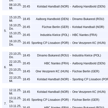
Do.
08.10.25,
20.45
Kolstad Handball (NOR)
-
Aalborg Handbold (DEN)
Mi.
15.10.25,
18.45
Aalborg Handbold (DEN)
-
Dinamo Bukarest (ROU)
Mi.
16.10.25,
20.45
Füchse Berlin (GER)
-
Kolstad Handball (NOR)
Do.
5.
15.10.25,
20.45
Industria Kielce (POL)
-
HBC Nantes (FRA)
Mi.
16.10.25,
20.45
Sporting CP Lissabon (POR)
-
One Veszprem KC (HUN)
Do.
23.10.25,
18.45
Dinamo Bukarest (ROU)
-
Industria Kielce (POL)
Do.
22.10.25,
20.45
HBC Nantes (FRA)
-
Aalborg Handbold (DEN)
Mi.
6.
23.10.25,
18.45
One Veszprem KC (HUN)
-
Füchse Berlin (GER)
Do.
22.10.25,
18.45
Kolstad Handball (NOR)
-
Sporting CP Lissabon (PO
Mi.
12.11.25,
18.45
Kolstad Handball (NOR)
-
One Veszprem KC (HUN)
Mi.
13.11.25,
20.45
Sporting CP Lissabon (POR)
-
Füchse Berlin (GER)
Do.
7.
13.11.25,
20.45
HBC Nantes (FRA)
-
Dinamo Bukarest (ROU)