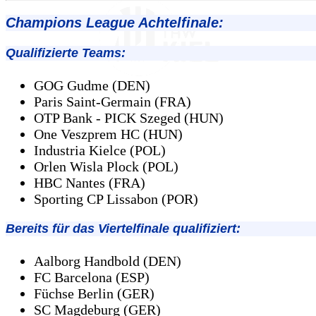
Champions League Achtelfinale:
Qualifizierte Teams:
GOG Gudme (DEN)
Paris Saint-Germain (FRA)
OTP Bank - PICK Szeged (HUN)
One Veszprem HC (HUN)
Industria Kielce (POL)
Orlen Wisla Plock (POL)
HBC Nantes (FRA)
Sporting CP Lissabon (POR)
Bereits für das Viertelfinale qualifiziert:
Aalborg Handbold (DEN)
FC Barcelona (ESP)
Füchse Berlin (GER)
SC Magdeburg (GER)