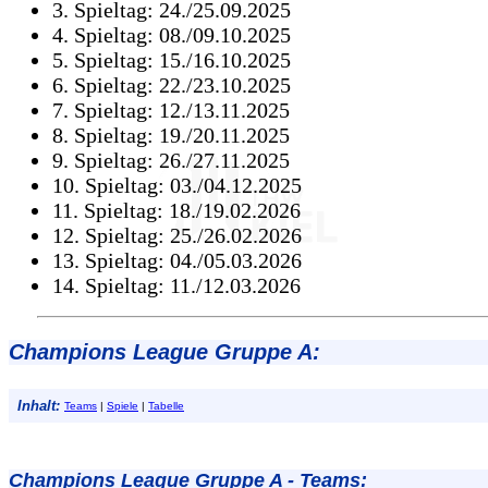
3. Spieltag: 24./25.09.2025
4. Spieltag: 08./09.10.2025
5. Spieltag: 15./16.10.2025
6. Spieltag: 22./23.10.2025
7. Spieltag: 12./13.11.2025
8. Spieltag: 19./20.11.2025
9. Spieltag: 26./27.11.2025
10. Spieltag: 03./04.12.2025
11. Spieltag: 18./19.02.2026
12. Spieltag: 25./26.02.2026
13. Spieltag: 04./05.03.2026
14. Spieltag: 11./12.03.2026
Champions League Gruppe A:
Inhalt:
Teams
|
Spiele
|
Tabelle
Champions League Gruppe A - Teams: