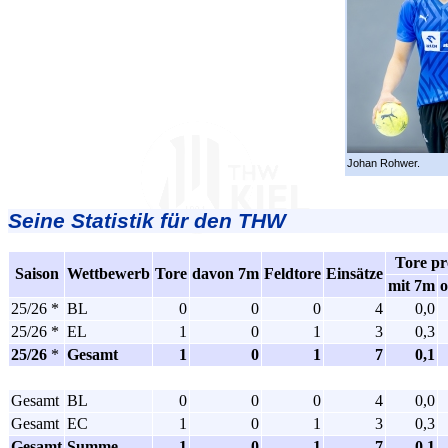
Johan Rohwer.
Seine Statistik für den THW
Tore pr
Saison
Wettbewerb
Tore
davon 7m
Feldtore
Einsätze
mit 7m
25/26 *
BL
0
0
0
4
0,0
25/26 *
EL
1
0
1
3
0,3
25/26
*
Gesamt
1
0
1
7
0,1
Gesamt
BL
0
0
0
4
0,0
Gesamt
EC
1
0
1
3
0,3
Gesamt
Summe
1
0
1
7
0,1