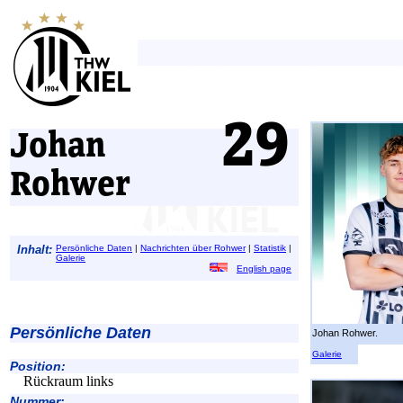
Johan
Rohwer
Inhalt:
Persönliche Daten
|
Nachrichten über Rohwer
|
Statistik
|
Galerie
English page
Persönliche Daten
Johan Rohwer.
Galerie
Position:
Rückraum links
Nummer: