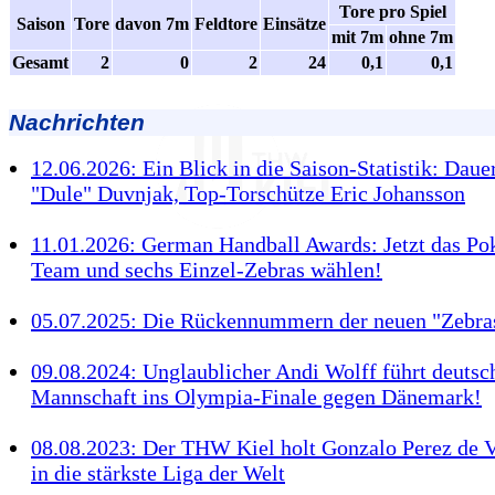
Tore pro Spiel
Saison
Tore
davon 7m
Feldtore
Einsätze
mit 7m
ohne 7m
Gesamt
2
0
2
24
0,1
0,1
Nachrichten
12.06.2026: Ein Blick in die Saison-Statistik: Daue
"Dule" Duvnjak, Top-Torschütze Eric Johansson
11.01.2026: German Handball Awards: Jetzt das Pok
Team und sechs Einzel-Zebras wählen!
05.07.2025: Die Rückennummern der neuen "Zebra
09.08.2024: Unglaublicher Andi Wolff führt deutsc
Mannschaft ins Olympia-Finale gegen Dänemark!
08.08.2023: Der THW Kiel holt Gonzalo Perez de 
in die stärkste Liga der Welt