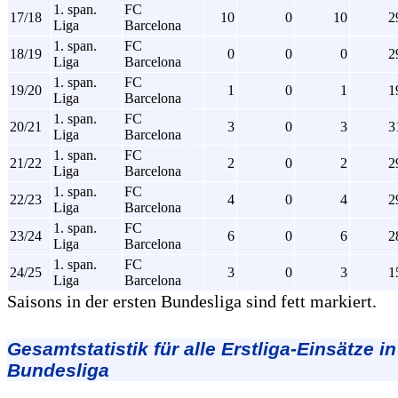
1. span.
FC
17/18
10
0
10
2
Liga
Barcelona
1. span.
FC
18/19
0
0
0
2
Liga
Barcelona
1. span.
FC
19/20
1
0
1
1
Liga
Barcelona
1. span.
FC
20/21
3
0
3
3
Liga
Barcelona
1. span.
FC
21/22
2
0
2
2
Liga
Barcelona
1. span.
FC
22/23
4
0
4
2
Liga
Barcelona
1. span.
FC
23/24
6
0
6
2
Liga
Barcelona
1. span.
FC
24/25
3
0
3
1
Liga
Barcelona
Saisons in der ersten Bundesliga sind fett markiert.
Gesamtstatistik für alle Erstliga-Einsätze in
Bundesliga