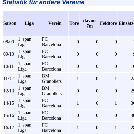
Statistik für andere Vereine
davon
Saison
Liga
Verein
Tore
Feldtore
Einsätz
7m
1. span.
FC
08/09
0
0
0
Liga
Barcelona
1. span.
FC
09/10
0
0
0
Liga
Barcelona
1. span.
FC
10/11
0
0
0
1
Liga
Barcelona
1. span.
BM
11/12
1
0
1
2
Liga
Granollers
1. span.
BM
12/13
0
0
0
2
Liga
Granollers
1. span.
FC
14/15
1
0
1
3
Liga
Barcelona
1. span.
FC
15/16
0
0
0
3
Liga
Barcelona
1. span.
FC
16/17
1
0
1
2
Liga
Barcelona