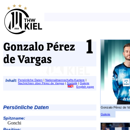
Gonzalo Pérez
de Vargas
Inhalt:
Persönliche Daten
|
Nationalmannschafts-Karriere
|
Nachrichten über Pérez de Vargas
|
Statistik
|
Galerie
English page
Persönliche Daten
Gonzalo Pérez de V
Galerie
Spitzname:
Gonchi
Position: