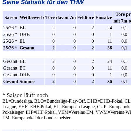
Seine Statistik für den THW
Tore pr
Saison
Wettbewerb
Tore
davon 7m
Feldtore
Einsätze
mit 7m
25/26 *
BL
2
0
2
24
0,1
25/26 *
DHB
0
0
0
1
0,0
25/26 *
EL
0
0
0
11
0,0
25/26
*
Gesamt
2
0
2
36
0,1
Gesamt
BL
2
0
2
24
0,1
Gesamt
EC
0
0
0
11
0,0
Gesamt
DHB
0
0
0
1
0,0
Gesamt
Summe
2
0
2
36
0,1
* Saison läuft noch
BL=Bundesliga, BLO=Bundesliga-Play-Off, DHB=DHB-Pokal, C
League, EHF=EHF-Pokal, EL=European League, CUP=Europapokal
Pokalsieger, IHF=IHF-Pokal, VEM=Vereins-EM, VWM=Vereins-W
LM=Europapokal der Landesmeister