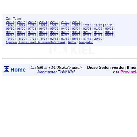
Zum Team
26/27
|
25/26
|
24/25
|
23/24
|
22/23
|
21/22
|
20/21
|
19/20
|
18/19
|
17/18
|
16/17
|
15/16
|
14/15
|
13/14
|
12/13
|
11/12
|
10/11
|
09/10
|
08/09
|
07/08
|
06/07
|
05/06
|
04/05
|
03/04
|
02/03
|
01/02
|
00/01
|
99/00
|
98/99
|
97/98
|
96/97
|
95/96
|
94/95
|
93/94
|
92/93
|
91/92
|
90/91
|
89/90
|
88/89
|
87/88
|
86/87
|
85/86
|
84/85
|
83/84
|
82/83
|
81/82
|
80/81
|
79/80
|
78/79
|
77/78
|
76/77
|
62/63
|
61/62
|
56/57
|
47/48
|
29/30
|
Spieler-, Trainer- und Betreuer-Datenbank
|
Archiv
|
Navigator
Erstellt am 14.06.2026 durch
Diese Seiten werden Ihnen
Home
Webmaster THW Kiel
.
der
Provinzi