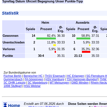
Spieltag
Datum
Uhrzeit
Begegnung
Unser Punkte-Tipp
Statistik
Heim
Auswärts
Ø-
Ø-
Spiele
Prozent
Spiele
Prozent
Spie
Erg.
Erg.
Gewonnen
14
82,4%
36:30
10
58,8%
37:31
Unentschieden
2
11,8%
33:33
1
5,9%
33:33
Verloren
1
5,9%
31:35
6
35,3%
32:36
Punkte
30:4
35:31
21:13
35:33
Zur Bundesligakurve von
Füchse Berlin
|
Bergischer HC
|
ThSV Eisenach
|
HC Erlangen
|
SG Flensburg-H
Gummersbach
|
FA Göppingen
|
HSV Hamburg
|
TSV Hannover-Burgdorf
|
THW 
SC DHfK Leipzig
|
SC Magdeburg
|
MT Melsungen
|
GWD Minden
|
Rhein-Neck
1898 Stuttgart
|
HSG Wetzlar
Erstellt am 07.06.2026 durch
Diese Seiten werden Ihnen
Home