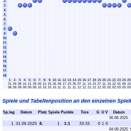
1.
2.
3.
4.
5.
6.
7.
8.
9.
10.
11.
12.
13.
14.
15.
16.
17.
18.
19.
20.
21.
22.
23.
24.
25
31.
04.
08.
15.
21.
28.
05.
12.
19.
26.
09.
17.
23.
30.
07.
11.
14.
23.
27.
11.
16.
22.
01.
09.
15
08.
09.
09.
09.
09.
09.
10.
10.
10.
10.
11.
11.
11.
11.
12.
12.
12.
12.
12.
02.
02.
02.
03.
03.
03
Spiele und Tabellenposition an den einzelnen Spiel
Sp.tag
Datum
Platz
Spiele
Punkte
Tore
G
U
V
Datum
30.08.2025:
1.
31.08.2025
8.
1
1:1
33:33
0
1
0
04.09.2025: