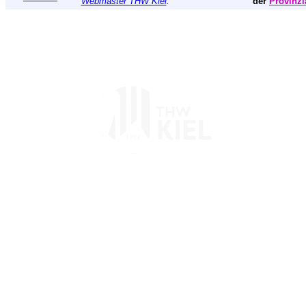
Webmaster THW Kiel
.
der
Provinzi