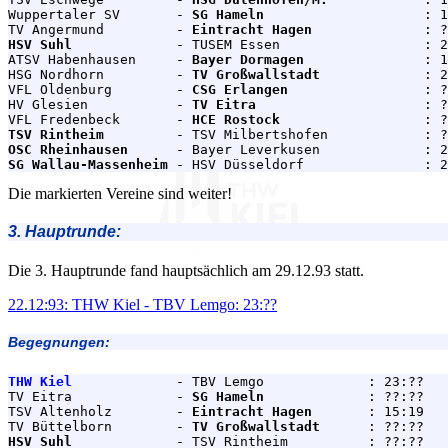
Wuppertaler SV       - 
SG Hameln
                    : 1
TV Angermund         - 
Eintracht Hagen
HSV Suhl
             - TUSEM Essen                  : 2
ATSV Habenhausen     - 
Bayer Dormagen
               : 1
HSG Nordhorn         - 
TV Großwallstadt
             : 2
VFL Oldenburg        - 
CSG Erlangen
                 : ?
HV Glesien           - 
TV Eitra
                     : ?
VFL Fredenbeck       - 
HCE Rostock
TSV Rintheim
OSC Rheinhausen
SG Wallau-Massenheim
Die markierten Vereine sind weiter!
3. Hauptrunde:
Die 3. Hauptrunde fand hauptsächlich am 29.12.93 statt.
22.12:93: THW Kiel - TBV Lemgo: 23:??
Begegnungen:
THW Kiel
             - TBV Lemgo             : 23:??

TV Eitra             - 
SG Hameln
             : ??:??

TSV Altenholz        - 
Eintracht Hagen
       : 15:19

TV Büttelborn        - 
TV Großwallstadt
HSV Suhl
             - TSV Rintheim          : ??:??
