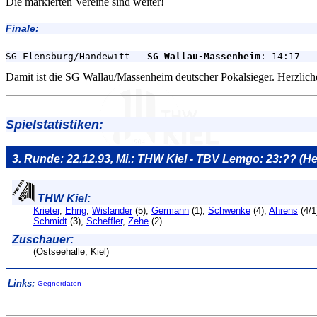
Die markierten Vereine sind weiter!
Finale:
SG Flensburg/Handewitt - 
SG Wallau-Massenheim
Damit ist die SG Wallau/Massenheim deutscher Pokalsieger. Herzli
Spielstatistiken:
3. Runde: 22.12.93, Mi.: THW Kiel - TBV Lemgo: 23:?? (
THW Kiel:
Krieter
,
Ehrig
;
Wislander
(5),
Germann
(1),
Schwenke
(4),
Ahrens
(4/1
Schmidt
(3),
Scheffler
,
Zehe
(2)
Zuschauer:
(Ostseehalle, Kiel)
Links:
Gegnerdaten