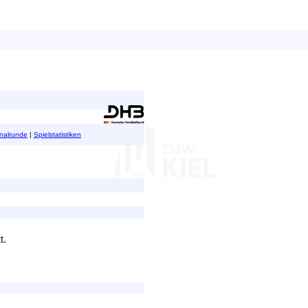
inalrunde
|
Spielstatistiken
t.