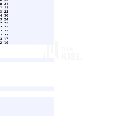
8:31

3:22

4:30

3:24

?:??

?:??
