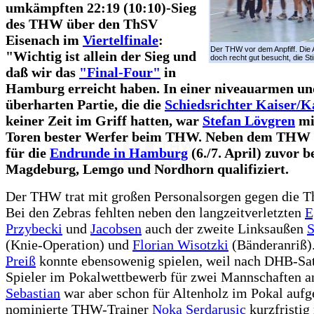
umkämpften 22:19 (10:10)-Sieg
des THW über den ThSV
Eisenach im
Viertelfinale
:
Der THW vor dem Anpfiff. Die 
"Wichtig ist allein der Sieg und
doch recht gut besucht, die S
daß wir das
"Final-Four"
in
Hamburg erreicht haben. In einer niveauarmen und
überharten Partie, die die
Schiedsrichter Kaiser/K
keiner Zeit im Griff hatten, war
Stefan Lövgren
mi
Toren bester Werfer beim THW. Neben dem THW h
für die
Endrunde in Hamburg
(6./7. April) zuvor b
Magdeburg, Lemgo und Nordhorn qualifiziert.
Der THW trat mit großen Personalsorgen gegen die Th
Bei den Zebras fehlten neben den langzeitverletzten
E
Przybecki
und
Jacobsen
auch der zweite Linksaußen
S
(Knie-Operation) und
Florian Wisotzki
(Bänderanriß)
Preiß
konnte ebensowenig spielen, weil nach DHB-Sa
Spieler im Pokalwettbewerb für zwei Mannschaften an
Sebastian
war aber schon für Altenholz im Pokal aufg
nominierte THW-Trainer
Noka Serdarusic
kurzfristig