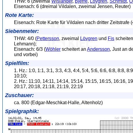
THW: 6 (zweimal
Wislander
,
Bjerre
,
Lövgren
,
Schmidt
,
O
Eisenach: 6 (dreimal Vildalen, zweimal Jensen, Reuter)
Rote Karte:
Eisenach: Rote Karte für Vildalen nach dritter Zeitstrafe (
Siebenmeter:
THW: 4/0 (
Pettersson
, zweimal
Lövgren
und
Fis
scheiter
Lehmann);
Eisenach: 6/3 (
Wöhler
scheitert an
Andersson
, Just an d
und vorbei)
Spielfilm:
1. Hz.: 1:0, 1:1, 3:1, 3:3, 4:3, 4:4, 5:4, 5:6, 6:6, 6:8, 8:8, 8:
10:10;
2. Hz.: 11:10, 14:11, 14:14, 15:14, 15:15, 16:15, 16:16, 19
20:17, 20:18, 21:18, 21:19, 22:19
Zuschauer:
ca. 800 (Edgar-Meschkat-Halle, Altenholz)
Spielgraphik: