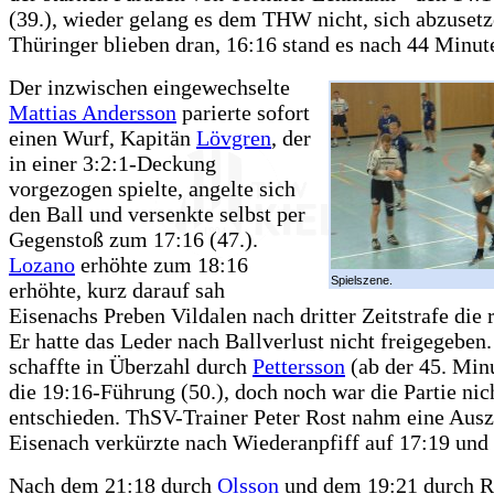
(39.), wieder gelang es dem THW nicht, sich abzusetz
Thüringer blieben dran, 16:16 stand es nach 44 Minut
Der inzwischen eingewechselte
Mattias Andersson
parierte sofort
einen Wurf, Kapitän
Lövgren
, der
in einer 3:2:1-Deckung
vorgezogen spielte, angelte sich
den Ball und versenkte selbst per
Gegenstoß zum 17:16 (47.).
Lozano
erhöhte zum 18:16
Spielszene.
erhöhte, kurz darauf sah
Eisenachs Preben Vildalen nach dritter Zeitstrafe die 
Er hatte das Leder nach Ballverlust nicht freigegebe
schaffte in Überzahl durch
Pettersson
(ab der 45. Min
die 19:16-Führung (50.), doch noch war die Partie nic
entschieden. ThSV-Trainer Peter Rost nahm eine Ausz
Eisenach verkürzte nach Wiederanpfiff auf 17:19 und 
Nach dem 21:18 durch
Olsson
und dem 19:21 durch Re