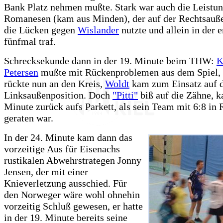
Bank Platz nehmen mußte. Stark war auch die Leistu
Romanesen (kam aus Minden), der auf der Rechtsauß
die Lücken gegen
Wislander
nutzte und allein in der e
fünfmal traf.
Schrecksekunde dann in der 19. Minute beim THW:
K
Petersen
mußte mit Rückenproblemen aus dem Spiel,
rückte nun an den Kreis,
Woldt
kam zum Einsatz auf 
Linksaußenposition. Doch
"Pitti"
biß auf die Zähne, k
Minute zurück aufs Parkett, als sein Team mit 6:8 in
geraten war.
In der 24. Minute kam dann das
vorzeitige Aus für Eisenachs
rustikalen Abwehrstrategen Jonny
Jensen, der mit einer
Knieverletzung ausschied. Für
den Norweger wäre wohl ohnehin
vorzeitig Schluß gewesen, er hatte
in der 19. Minute bereits seine