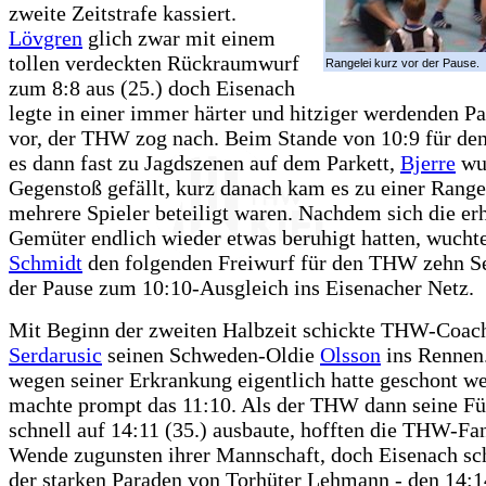
zweite Zeitstrafe kassiert.
Lövgren
glich zwar mit einem
tollen verdeckten Rückraumwurf
Rangelei kurz vor der Pause.
zum 8:8 aus (25.) doch Eisenach
legte in einer immer härter und hitziger werdenden Pa
vor, der THW zog nach. Beim Stande von 10:9 für d
es dann fast zu Jagdszenen auf dem Parkett,
Bjerre
wu
Gegenstoß gefällt, kurz danach kam es zu einer Rangel
mehrere Spieler beteiligt waren. Nachdem sich die erh
Gemüter endlich wieder etwas beruhigt hatten, wucht
Schmidt
den folgenden Freiwurf für den THW zehn S
der Pause zum 10:10-Ausgleich ins Eisenacher Netz.
Mit Beginn der zweiten Halbzeit schickte THW-Coa
Serdarusic
seinen Schweden-Oldie
Olsson
ins Rennen
wegen seiner Erkrankung eigentlich hatte geschont we
machte prompt das 11:10. Als der THW dann seine F
schnell auf 14:11 (35.) ausbaute, hofften die THW-Fan
Wende zugunsten ihrer Mannschaft, doch Eisenach sch
der starken Paraden von Torhüter Lehmann - den 14: