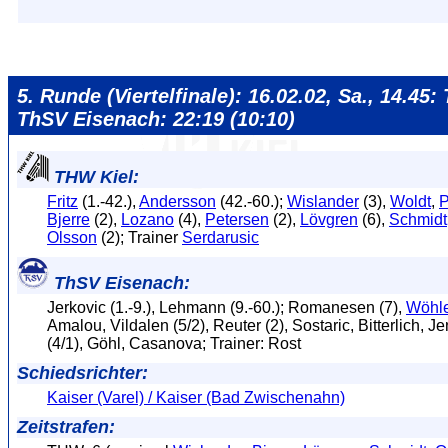
5. Runde (Viertelfinale): 16.02.02, Sa., 14.45:
ThSV Eisenach: 22:19 (10:10)
THW Kiel:
Fritz
(1.-42.),
Andersson
(42.-60.);
Wislander
(3),
Woldt
,
P
Bjerre
(2),
Lozano
(4),
Petersen
(2),
Lövgren
(6),
Schmidt
Olsson
(2); Trainer
Serdarusic
ThSV Eisenach:
Jerkovic (1.-9.), Lehmann (9.-60.); Romanesen (7),
Wöhl
Amalou, Vildalen (5/2), Reuter (2), Sostaric, Bitterlich, J
(4/1), Göhl, Casanova; Trainer: Rost
Schiedsrichter:
Kaiser (Varel) / Kaiser (Bad Zwischenahn)
Zeitstrafen: