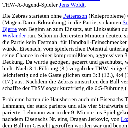
THW-A-Jugend-Spieler
Jens Woldt
.
Die Zebras starteten ohne
Pettersson
(Knieprobleme)
(Magen-Darm-Erkrankung) in die Partie, so kamen
S
Bjerre
von Beginn an zum Einsatz, auf Linksaußen du
Wislander
ran. Schon in den ersten Minuten deutete si
die Partie kein Festmahl für Handball-Feinschmecker
würde. Eisenach, vom spielerischen Potential unterlag
seine Chance in einer kompromißlosen, aggressiven 3
Deckung. Da wurde gezogen, gezerrt und geschubst, 
hielt. Nach 3:1-Führung (8.) vergab der THW einige 
leichtfertig und die Gäste glichen zum 3:3 (12.), 4:4 (
(17.) aus. Nachdem die Zebras umstritten den Ball ver
schaffte der ThSV sogar kurzfristig die 6:5-Führung (
Probleme hatten die Hausherren auch mit Eisenachs T
Lehmann, der stark parierte und alle vier Strafwürfe
parierte. Lehmann war in der 9. Minute ins Spiel ge
nachdem Eisenachs Nr. eins, Dragan Jerkovic, von
Lo
dem Ball im Gesicht getroffen worden war und beno