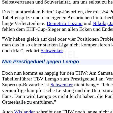
Selbstvertrauen und Souveränität, um uns selbst zu he
Das Hauptproblem beim Top-Favoriten, der mit 2:4 P
Tabellenspitze und den eigenen Ansprüchen hinterherhi
lange Verletztenliste.
Demetrio Lozano
und
Nikolaj J
fehlen dem EHF-Cup-Sieger an allen Ecken und Ende
"Wir haben gleich auf drei oder vier Positionen Prob
man das in so einer starken Liga nicht kompensieren k
doch klar", erklärt
Schwenker
.
Nun Prestigeduell gegen Lemgo
Doch nun kommt es happig für den THW: Am Samstag
Tabellenführer TBV Lemgo zum Prestigeduell an. Vor
Supercup-Revanche ist
Schwenker
nicht bange: "Ich e
vernünftige kämpferische Leistung und die Unterstüt
Fans. Dann wird Lemgo es nicht leicht haben, die Pun
Ostseehalle zu entführen."
Auch
Wislander
schreibt den THW noch lange nicht 