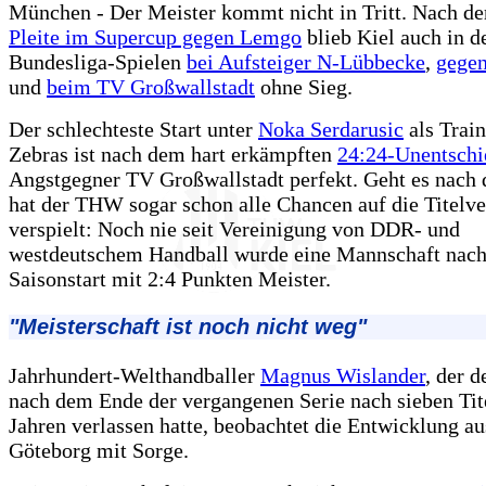
München - Der Meister kommt nicht in Tritt. Nach d
Pleite im Supercup gegen Lemgo
blieb Kiel auch in d
Bundesliga-Spielen
bei Aufsteiger N-Lübbecke
,
gege
und
beim TV Großwallstadt
ohne Sieg.
Der schlechteste Start unter
Noka Serdarusic
als Train
Zebras ist nach dem hart erkämpften
24:24-Unentschi
Angstgegner TV Großwallstadt perfekt. Geht es nach d
hat der THW sogar schon alle Chancen auf die Titelve
verspielt: Noch nie seit Vereinigung von DDR- und
westdeutschem Handball wurde eine Mannschaft nac
Saisonstart mit 2:4 Punkten Meister.
"Meisterschaft ist noch nicht weg"
Jahrhundert-Welthandballer
Magnus Wislander
, der 
nach dem Ende der vergangenen Serie nach sieben Tit
Jahren verlassen hatte, beobachtet die Entwicklung a
Göteborg mit Sorge.