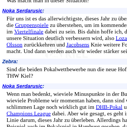
Was macht man in dieser Situation?
Noka Serdarusic
:
Für uns ist es das allerwichtigste, dieses Jahr zu übe
die
Gruppenspiele
zu überstehen, um im kommenden
im
Viertelfinale
dabei zu sein. Bis dahin hoffe ich, 
unsere Situation deutlich verbessern wird, also
Loza
Olsson
zurückkehren und
Jacobsens
Knie weitere Fo
macht. Und dann werden auch wir wieder stärker sei
Zebra:
Sind die beiden Pokalwettbewerbe nun die neue Hof
THW Kiel?
Noka Serdarusic
:
Wenn man bedenkt, wieviele Minuspunkte in der Bu
wieviele Probleme wir momentan haben, dann sind w
schlimmen Lage noch wirklich gut im
DHB-Pokal
u
Champions League
dabei. Aber wie gesagt, es geht i
Linie darum, dieses Jahr zu überleben. Allerdings 
Beispiel auch im Pokalspiel in Hamburg gesehen, da