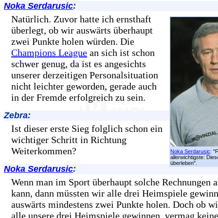
Noka Serdarusic
:
Natürlich. Zuvor hatte ich ernsthaft
überlegt, ob wir auswärts überhaupt
zwei Punkte holen würden. Die
Champions League
an sich ist schon
schwer genug, da ist es angesichts
unserer derzeitigen Personalsituation
nicht leichter geworden, gerade auch
in der Fremde erfolgreich zu sein.
Zebra:
Ist dieser erste Sieg folglich schon ein
wichtiger Schritt in Richtung
Weiterkommen?
Noka Serdarusic
: "
allerwichtigste: Die
überleben".
Noka Serdarusic
:
Wenn man im Sport überhaupt solche Rechnungen a
kann, dann müssten wir alle drei Heimspiele gewin
auswärts mindestens zwei Punkte holen. Doch ob wi
alle unsere drei Heimspiele gewinnen, vermag keine