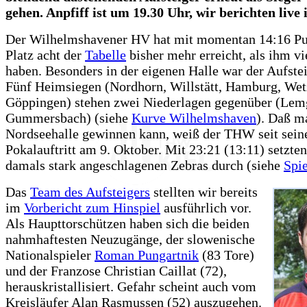
gehen. Anpfiff ist um 19.30 Uhr, wir berichten live
Der Wilhelmshavener HV hat mit momentan 14:16 Pu
Platz acht der
Tabelle
bisher mehr erreicht, als ihm vi
haben. Besonders in der eigenen Halle war der Aufstei
Fünf Heimsiegen (Nordhorn, Willstätt, Hamburg, Wet
Göppingen) stehen zwei Niederlagen gegenüber (Lem
Gummersbach) (siehe
Kurve Wilhelmshaven
). Daß m
Nordseehalle gewinnen kann, weiß der THW seit sei
Pokalauftritt am 9. Oktober. Mit 23:21 (13:11) setzten
damals stark angeschlagenen Zebras durch (siehe
Spie
Das
Team des Aufsteigers
stellten wir bereits
im
Vorbericht zum Hinspiel
ausführlich vor.
Als Haupttorschützen haben sich die beiden
nahmhaftesten Neuzugänge, der slowenische
Nationalspieler
Roman Pungartnik
(83 Tore)
und der Franzose Christian Caillat (72),
herauskristallisiert. Gefahr scheint auch vom
Kreisläufer Alan Rasmussen (52) auszugehen.