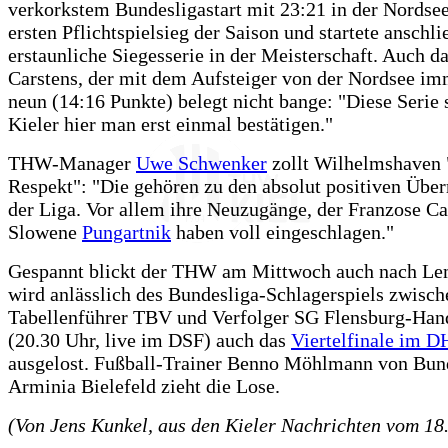
verkorkstem Bundesligastart mit 23:21 in der Nordsee
ersten Pflichtspielsieg der Saison und startete anschl
erstaunliche Siegesserie in der Meisterschaft. Auch da
Carstens, der mit dem Aufsteiger von der Nordsee i
neun (14:16 Punkte) belegt nicht bange: "Diese Serie 
Kieler hier man erst einmal bestätigen."
THW-Manager
Uwe Schwenker
zollt Wilhelmshaven 
Respekt": "Die gehören zu den absolut positiven Übe
der Liga. Vor allem ihre Neuzugänge, der Franzose Cai
Slowene
Pungartnik
haben voll eingeschlagen."
Gespannt blickt der THW am Mittwoch auch nach Le
wird anlässlich des Bundesliga-Schlagerspiels zwisch
Tabellenführer TBV und Verfolger SG Flensburg-Han
(20.30 Uhr, live im DSF) auch das
Viertelfinale im 
ausgelost. Fußball-Trainer Benno Möhlmann von Bund
Arminia Bielefeld zieht die Lose.
(Von Jens Kunkel, aus den Kieler Nachrichten vom 18