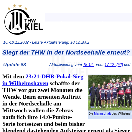
16.-18.12.2002 -
Letzte Aktualisierung: 18.12.2002
Siegt der THW in der Nordseehalle erneut?
Update #3
Aktualisierung vom
18.12.
, vom
17.12. (#2)
und
Mit dem
23:21-DHB-Pokal-Sieg
in Wilhelmshaven
schaffte der
THW vor gut zwei Monaten die
Wende. Beim erneuten Auftritt
in der Nordseehalle am
Mittwoch wollen die Zebras
Die
Mannschaft
des Wilhelmsh
natürlich ihre 14:0-Punkte-
Serie fortsetzen und beim bisher
blendend dastehenden Aufsteiger erneut als Sieger