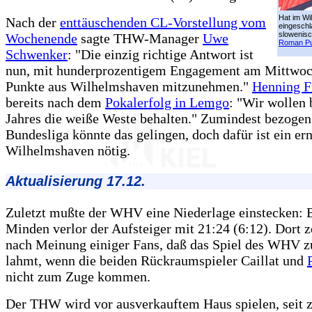
Hat im W
Nach der
enttäuschenden CL-Vorstellung vom
eingeschl
slowenisc
Wochenende
sagte THW-Manager
Uwe
Roman Pu
Schwenker
: "Die einzig richtige Antwort ist
nun, mit hunderprozentigem Engagement am Mittwoc
Punkte aus Wilhelmshaven mitzunehmen."
Henning F
bereits nach dem
Pokalerfolg in Lemgo
: "Wir wollen 
Jahres die weiße Weste behalten." Zumindest bezogen
Bundesliga könnte das gelingen, doch dafür ist ein ern
Wilhelmshaven nötig.
Aktualisierung 17.12.
Zuletzt mußte der WHV eine Niederlage einstecken
Minden verlor der Aufsteiger mit 21:24 (6:12). Dort z
nach Meinung einiger Fans, daß das Spiel des WHV z
lahmt, wenn die beiden Rückraumspieler Caillat und
nicht zum Zuge kommen.
Der THW wird vor ausverkauftem Haus spielen, seit