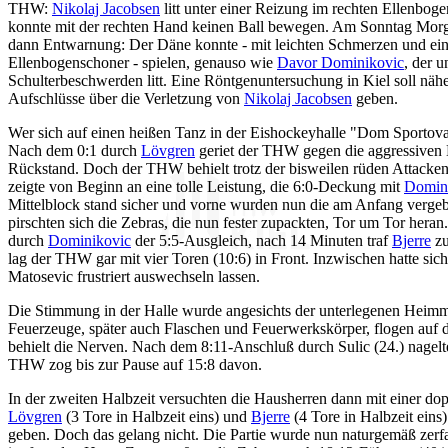
THW:
Nikolaj Jacobsen
litt unter einer Reizung im rechten Ellenboge
konnte mit der rechten Hand keinen Ball bewegen. Am Sonntag Mor
dann Entwarnung: Der Däne konnte - mit leichten Schmerzen und ei
Ellenbogenschoner - spielen, genauso wie
Davor Dominikovic
, der u
Schulterbeschwerden litt. Eine Röntgenuntersuchung in Kiel soll näh
Aufschlüsse über die Verletzung von
Nikolaj Jacobsen
geben.
Wer sich auf einen heißen Tanz in der Eishockeyhalle "Dom Sportova" e
Nach dem 0:1 durch
Lövgren
geriet der THW gegen die aggressiven K
Rückstand. Doch der THW behielt trotz der bisweilen rüden Attacke
zeigte von Beginn an eine tolle Leistung, die 6:0-Deckung mit
Domin
Mittelblock stand sicher und vorne wurden nun die am Anfang verge
pirschten sich die Zebras, die nun fester zupackten, Tor um Tor her
durch
Dominikovic
der 5:5-Ausgleich, nach 14 Minuten traf
Bjerre
zu
lag der THW gar mit vier Toren (10:6) in Front. Inzwischen hatte sic
Matosevic frustriert auswechseln lassen.
Die Stimmung in der Halle wurde angesichts der unterlegenen Heimm
Feuerzeuge, später auch Flaschen und Feuerwerkskörper, flogen auf
behielt die Nerven. Nach dem 8:11-Anschluß durch Sulic (24.) nagel
THW zog bis zur Pause auf 15:8 davon.
In der zweiten Halbzeit versuchten die Hausherren dann mit einer 
Lövgren
(3 Tore in Halbzeit eins) und
Bjerre
(4 Tore in Halbzeit ein
geben. Doch das gelang nicht. Die Partie wurde nun naturgemäß zerf