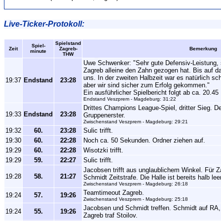
Live-Ticker-Protokoll:
Spielstand
Spiel-
Zeit
Zagreb-
Bemerkung
minute
THW
Uwe Schwenker: "Sehr gute Defensiv-Leistung, s
Zagreb alleine den Zahn gezogen hat. Bis auf d
uns. In der zweiten Halbzeit war es natürlich 
19:37
Endstand
23:28
aber wir sind sicher zum Erfolg gekommen."
Ein ausführlicher Spielbericht folgt ab ca. 20.45 
Endstand Veszprem - Magdeburg: 31:22
Drittes Champions League-Spiel, dritter Sieg. D
19:33
Endstand
23:28
Gruppenerster.
Zwischenstand Veszprem - Magdeburg: 29:21
19:32
60.
23:28
Sulic trifft.
19:30
60.
22:28
Noch ca. 50 Sekunden. Ordner ziehen auf.
19:29
60.
22:28
Wisotzki trifft.
19:29
59.
22:27
Sulic trifft.
Jacobsen trifft aus unglaublichem Winkel. Für Za
19:28
58.
21:27
Schmidt Zeitstrafe. Die Halle ist bereits halb leer
Zwischenstand Veszprem - Magdeburg: 26:18
Teamtimeout Zagreb.
19:24
57.
19:26
Zwischenstand Veszprem - Magdeburg: 25:18
Jacobsen und Schmidt treffen. Schmidt auf RA, 
19:24
55.
19:26
Zagreb traf Stoilov.