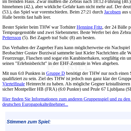
im fremden Haus. Zwar mußten die Zebras nach 18:12-Führung (40.
hinnehmen (42.), aber wirkliche Gefahr kam nicht mehr auf. Der deut
(53.), das Spiel war vorentschieden. Beim 27:21 durch
Jacobsen
aus u
Halle bereits fast halb leer.
Bester Spieler beim THW war Torhüter
Henning Fritz
, der 24 Bälle p
Tempogegenstöße und zwei Siebenmeter. Beste Werfer bei den Zebr
Pettersson
(5). Bei Zagreb traf Sulic (8) am besten.
Das Verhalten der Zagreber Fans kann möglicherweise ein Nachspiel
Beobachter Gustav Burziwal sammelte laut Kieler Nachrichten alle 
Feuerzeuge, Flaschen und sogar ein Karabinerhaken, sorgfältig ein u
seinen "Erlebnisbericht" in der EHF-Zentrale in Wien abgeben.
Mit nun 6:0 Punkten in
Gruppe D
benötigt der THW nur noch einen 
qualifiziert zu sein. Ziel des THW ist jedoch nun ganz klar der Grup
Viertelfinale
Heimrecht zu haben. Als mögliche Gegner kristallisieren
sicher Montpellier HB (FRA) (6:0 Punkte) und Prule 67 Ljubljana (S
Hier finden Sie Informationen zum anderen Gruppenspiel und zu den
deutschen Europapokalteilnehmer...
Stimmen zum Spiel: