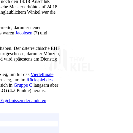
) noch den 14:18-Anschluß
sche Meister erhöhte auf 24:18
nglaublichem Winkel war die
arierte, darunter neuen
as waren
Jacobsen
(7) und
 haben. Der österreichische EHF-
Wurfgeschosse, darunter Münzen,
nd wird spätestens am Dienstag
Sieg, um für das
Viertelfinale
pensieg, um im
Rückspiel des
 sich in
Gruppe C
langsam aber
LO) (4:2 Punkte) heraus.
 Ergebnissen der anderen