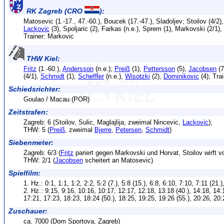
RK Zagreb (CRO
):
Matosevic (1.-17., 47.-60.), Boucek (17.-47.), Sladoljev; Stoilov (4/2), 
Lackovic
(3), Spoljaric (2), Farkas (n.e.), Sprem (1), Markovski (2/1)
Trainer: Markovic
THW Kiel:
Fritz
(1.-60.),
Andersson
(n.e.);
Preiß
(1),
Pettersson
(5),
Jacobsen
(7
(4/1),
Schmidt
(1),
Scheffler
(n.e.),
Wisotzki
(2),
Dominikovic
(4); Tra
Schiedsrichter:
Goulao / Macau (POR)
Zeitstrafen:
Zagreb: 6 (Stoilov, Sulic, Maglajlija, zweimal Nincevic,
Lackovic
);
THW: 5 (
Preiß
, zweimal
Bjerre
,
Petersen
,
Schmidt
)
Siebenmeter:
Zagreb: 6/3 (
Fritz
pariert gegen Markovski und Horvat, Stoilov wirft vo
THW: 2/1 (
Jacobsen
scheitert an Matosevic)
Spielfilm:
1. Hz.: 0:1, 1:1, 1:2, 2:2, 5:2 (7.), 5:8 (15.), 6:8, 6:10, 7:10, 7:11 (21.)
2. Hz.: 9:15, 9:16, 10:16, 10:17, 12:17, 12:18, 13:18 (40.), 14:18, 14:
17:21, 17:23, 18:23, 18:24 (50.), 18:25, 19:25, 19:26 (55.), 20:26, 20
Zuschauer:
ca. 7000 (Dom Sportova, Zagreb)