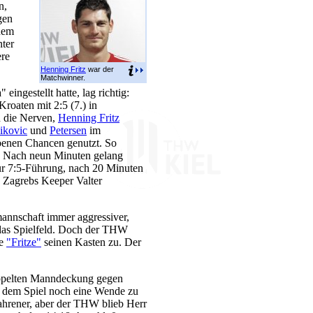
n,
gen
nem
nter
ere
Henning Fritz
war der
Matchwinner.
ingestellt hatte, lag richtig:
roaten mit 2:5 (7.) in
n die Nerven,
Henning Fritz
ikovic
und
Petersen
im
benen Chancen genutzt. So
an. Nach neun Minuten gelang
r 7:5-Führung, nach 20 Minuten
h Zagrebs Keeper Valter
annschaft immer aggressiver,
 das Spielfeld. Doch der THW
te
"Fritze"
seinen Kasten zu. Der
doppelten Manndeckung gegen
s) dem Spiel noch eine Wende zu
ahrener, aber der THW blieb Herr