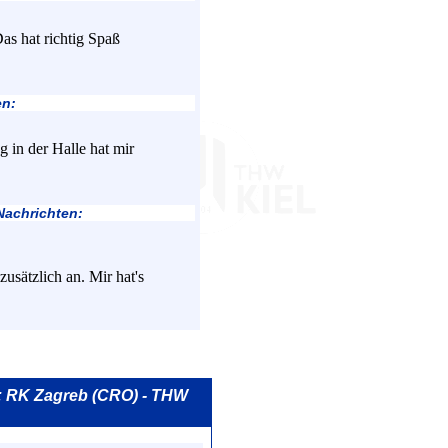
as hat richtig Spaß
en:
g in der Halle hat mir
Nachrichten:
usätzlich an. Mir hat's
0: RK Zagreb (CRO) - THW