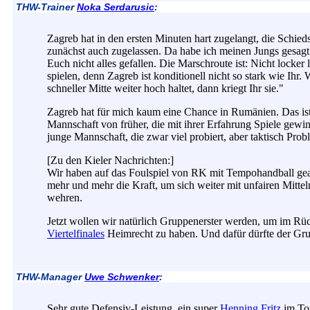
THW-Trainer
Noka Serdarusic
:
Zagreb hat in den ersten Minuten hart zugelangt, die Schied
zunächst auch zugelassen. Da habe ich meinen Jungs gesagt:
Euch nicht alles gefallen. Die Marschroute ist: Nicht locker 
spielen, denn Zagreb ist konditionell nicht so stark wie Ihr
schneller Mitte weiter hoch haltet, dann kriegt Ihr sie."
Zagreb hat für mich kaum eine Chance in Rumänien. Das ist
Mannschaft von früher, die mit ihrer Erfahrung Spiele gewin
junge Mannschaft, die zwar viel probiert, aber taktisch Prob
[Zu den Kieler Nachrichten:]
Wir haben auf das Foulspiel von RK mit Tempohandball gea
mehr und mehr die Kraft, um sich weiter mit unfairen Mittel
wehren.
Jetzt wollen wir natürlich Gruppenerster werden, um im Rüc
Viertelfinales
Heimrecht zu haben. Und dafür dürfte der Grun
THW-Manager
Uwe Schwenker
:
Sehr gute Defensiv-Leistung, ein super
Henning Fritz
im Tor