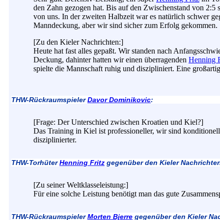
den Zahn gezogen hat. Bis auf den Zwischenstand von 2:5 
von uns. In der zweiten Halbzeit war es natürlich schwer g
Manndeckung, aber wir sind sicher zum Erfolg gekommen.
[Zu den Kieler Nachrichten:]
Heute hat fast alles gepaßt. Wir standen nach Anfangsschwie
Deckung, dahinter hatten wir einen überragenden
Henning F
spielte die Mannschaft ruhig und diszipliniert. Eine großarti
THW-Rückraumspieler
Davor Dominikovic
:
[Frage: Der Unterschied zwischen Kroatien und Kiel?]
Das Training in Kiel ist professioneller, wir sind konditionell
disziplinierter.
THW-Torhüter
Henning Fritz
gegenüber den Kieler Nachrichte
[Zu seiner Weltklasseleistung:]
Für eine solche Leistung benötigt man das gute Zusammensp
THW-Rückraumspieler
Morten Bjerre
gegenüber den Kieler Nac