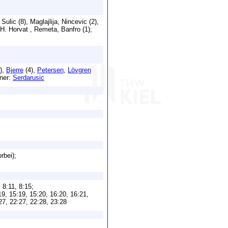
Sulic (8), Maglajlija, Nincevic (2),
, H. Horvat , Remeta, Banfro (1);
),
Bjerre
(4),
Petersen
,
Lövgren
iner:
Serdarusic
rbei);
, 8:11, 8:15;
19, 15:19, 15:20, 16:20, 16:21,
:27, 22:27, 22:28, 23:28