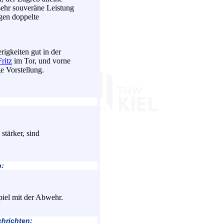
sehr souveräne Leistung
egen doppelte
rigkeiten gut in der
ritz
im Tor, und vorne
ge Vorstellung.
 stärker, sind
n:
iel mit der Abwehr.
hrichten: