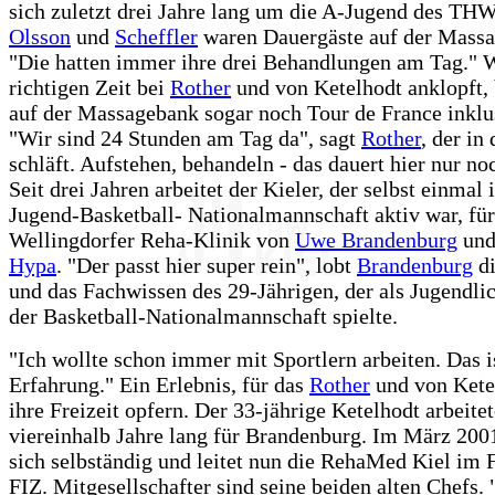
sich zuletzt drei Jahre lang um die A-Jugend des T
Olsson
und
Scheffler
waren Dauergäste auf der Mass
"Die hatten immer ihre drei Behandlungen am Tag." 
richtigen Zeit bei
Rother
und von Ketelhodt anklopft
auf der Massagebank sogar noch Tour de France inklu
"Wir sind 24 Stunden am Tag da", sagt
Rother
, der in
schläft. Aufstehen, behandeln - das dauert hier nur n
Seit drei Jahren arbeitet der Kieler, der selbst einmal 
Jugend-Basketball- Nationalmannschaft aktiv war, für
Wellingdorfer Reha-Klinik von
Uwe Brandenburg
un
Hypa
. "Der passt hier super rein", lobt
Brandenburg
di
und das Fachwissen des 29-Jährigen, der als Jugendlic
der Basketball-Nationalmannschaft spielte.
"Ich wollte schon immer mit Sportlern arbeiten. Das is
Erfahrung." Ein Erlebnis, für das
Rother
und von Kete
ihre Freizeit opfern. Der 33-jährige Ketelhodt arbeite
viereinhalb Jahre lang für Brandenburg. Im März 200
sich selbständig und leitet nun die RehaMed Kiel im 
FIZ. Mitgesellschafter sind seine beiden alten Chefs. 