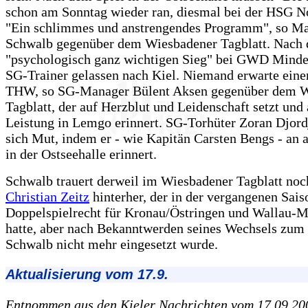
schon am Sonntag wieder ran, diesmal bei der HSG N
"Ein schlimmes und anstrengendes Programm", so Ma
Schwalb gegenüber dem Wiesbadener Tagblatt. Nach 
"psychologisch ganz wichtigen Sieg" bei GWD Minde
SG-Trainer gelassen nach Kiel. Niemand erwarte eine
THW, so SG-Manager Bülent Aksen gegenüber dem W
Tagblatt, der auf Herzblut und Leidenschaft setzt und 
Leistung in Lemgo erinnert. SG-Torhüter Zoran Djord
sich Mut, indem er - wie Kapitän Carsten Bengs - an 
in der Ostseehalle erinnert.
Schwalb trauert derweil im Wiesbadener Tagblatt noc
Christian Zeitz
hinterher, der in der vergangenen Sais
Doppelspielrecht für Kronau/Östringen und Wallau-
hatte, aber nach Bekanntwerden seines Wechsels zu
Schwalb nicht mehr eingesetzt wurde.
Aktualisierung vom 17.9.
Entnommen aus den Kieler Nachrichten vom 17.09.20