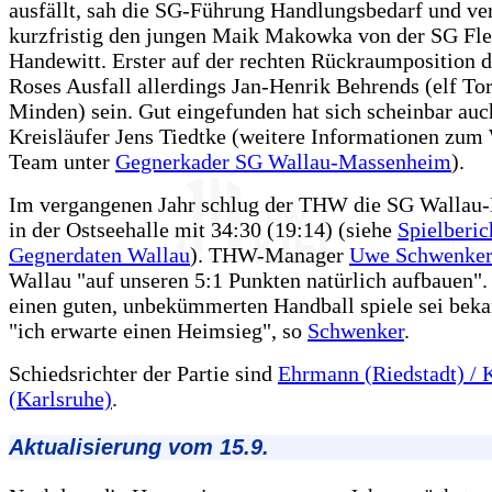
ausfällt, sah die SG-Führung Handlungsbedarf und ver
kurzfristig den jungen Maik Makowka von der SG Fl
Handewitt. Erster auf der rechten Rückraumposition d
Roses Ausfall allerdings Jan-Henrik Behrends (elf To
Minden) sein. Gut eingefunden hat sich scheinbar auc
Kreisläufer Jens Tiedtke (weitere Informationen zum
Team unter
Gegnerkader SG Wallau-Massenheim
).
Im vergangenen Jahr schlug der THW die SG Walla
in der Ostseehalle mit 34:30 (19:14) (siehe
Spielberic
Gegnerdaten Wallau
). THW-Manager
Uwe Schwenke
Wallau "auf unseren 5:1 Punkten natürlich aufbauen"
einen guten, unbekümmerten Handball spiele sei beka
"ich erwarte einen Heimsieg", so
Schwenker
.
Schiedsrichter der Partie sind
Ehrmann (Riedstadt) / 
(Karlsruhe)
.
Aktualisierung vom 15.9.