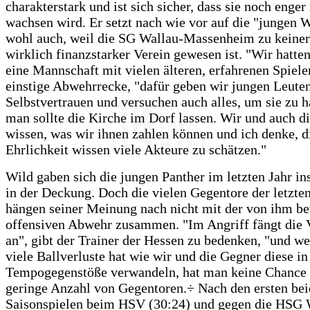
charakterstark und ist sich sicher, dass sie noch eng
wachsen wird. Er setzt nach wie vor auf die "jungen W
wohl auch, weil die SG Wallau-Massenheim zu keiner 
wirklich finanzstarker Verein gewesen ist. "Wir hatte
eine Mannschaft mit vielen älteren, erfahrenen Spieler
einstige Abwehrrecke, "dafür geben wir jungen Leute
Selbstvertrauen und versuchen auch alles, um sie zu h
man sollte die Kirche im Dorf lassen. Wir und auch di
wissen, was wir ihnen zahlen können und ich denke, d
Ehrlichkeit wissen viele Akteure zu schätzen."
Wild gaben sich die jungen Panther im letzten Jahr i
in der Deckung. Doch die vielen Gegentore der letzte
hängen seiner Meinung nach nicht mit der von ihm b
offensiven Abwehr zusammen. "Im Angriff fängt die 
an", gibt der Trainer der Hessen zu bedenken, "und w
viele Ballverluste hat wie wir und die Gegner diese in
Tempogegenstöße verwandeln, hat man keine Chance 
geringe Anzahl von Gegentoren.÷ Nach den ersten be
Saisonspielen beim HSV (30:24) und gegen die HSG 