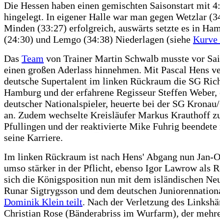
Die Hessen haben einen gemischten Saisonstart mit 4
hingelegt. In eigener Halle war man gegen Wetzlar (3
Minden (33:27) erfolgreich, auswärts setzte es in Ha
(24:30) und Lemgo (34:38) Niederlagen (siehe
Kurve
Das
Team
von Trainer Martin Schwalb musste vor Sa
einen großen Aderlass hinnehmen. Mit Pascal Hens ve
deutsche Supertalent im linken Rückraum die SG Ric
Hamburg und der erfahrene Regisseur Steffen Weber, 
deutscher Nationalspieler, heuerte bei der SG Kronau
an. Zudem wechselte Kreisläufer Markus Krauthoff 
Pfullingen und der reaktivierte Mike Fuhrig beendete
seine Karriere.
Im linken Rückraum ist nach Hens' Abgang nun Jan-
umso stärker in der Pflicht, ebenso Igor Lawrow als R
sich die Königsposition nun mit dem isländischen N
Runar Sigtrygsson und dem deutschen Juniorennationa
Dominik Klein teilt
. Nach der Verletzung des Linkshä
Christian Rose (Bänderabriss im Wurfarm), der meh