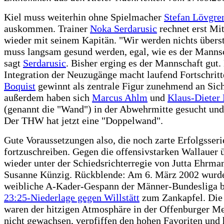
Kiel muss weiterhin ohne Spielmacher
Stefan Lövgre
auskommen. Trainer
Noka Serdarusic
rechnet erst Mi
wieder mit seinem Kapitän. "Wir werden nichts überst
muss langsam gesund werden, egal, wie es der Mannsc
sagt
Serdarusic
. Bisher erging es der Mannschaft gut.
Integration der Neuzugänge macht laufend Fortschrit
Boquist
gewinnt als zentrale Figur zunehmend an Sich
außerdem haben sich
Marcus Ahlm
und
Klaus-Dieter 
(genannt die "Wand") in der Abwehrmitte gesucht und
Der THW hat jetzt eine "Doppelwand".
Gute Voraussetzungen also, die noch zarte Erfolgsseri
fortzuschreiben. Gegen die offensivstarken Wallauer 
wieder unter der Schiedsrichterregie von Jutta Ehrma
Susanne Künzig. Rückblende: Am 6. März 2002 wurde
weibliche A-Kader-Gespann der Männer-Bundesliga b
23:25-Niederlage gegen Willstätt
zum Zankapfel. Die
waren der hitzigen Atmosphäre in der Offenburger Me
nicht gewachsen, verpfiffen den hohen Favoriten und