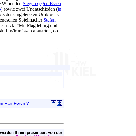
 THW bei den
Siegen gegen Essen
o
) sowie zwei Unentschieden (
in
trotz des eingeleiteten Umbruchs
 genesenen Spielmacher
Stefan
h zurück: "Mit Magdeburg und
sind. Wir müssen abwarten, ob
 im Fan-Forum?
 werden Ihnen präsentiert von der