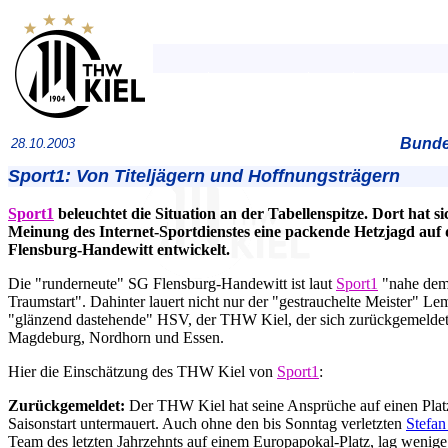
Bundes
28.10.2003
Sport1: Von Titeljägern und Hoffnungsträgern
Sport1
beleuchtet die Situation an der Tabellenspitze. Dort hat s
Meinung des Internet-Sportdienstes eine packende Hetzjagd auf 
Flensburg-Handewitt entwickelt.
Die "runderneute" SG Flensburg-Handewitt ist laut
Sport1
"nahe de
Traumstart". Dahinter lauert nicht nur der "gestrauchelte Meister" Le
"glänzend dastehende" HSV, der THW Kiel, der sich zurückgemeldet
Magdeburg, Nordhorn und Essen.
Hier die Einschätzung des THW Kiel von
Sport1
:
Zurückgemeldet:
Der THW Kiel hat seine Ansprüche auf einen Platz
Saisonstart untermauert. Auch ohne den bis Sonntag verletzten
Stefan
Team des letzten Jahrzehnts auf einem Europapokal-Platz, lag wenige