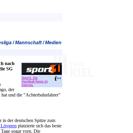
liga / Mannschaft / Medien
ich nach
die SG
Sport1: Die
Handball-News im
m
Internet.
mgo, der
 hat und die "Achterbahnfahrer"
 in der deutschen Spitze zum
 Lövgren
platzierte sich das beste
 Tage sogar vorn. Die