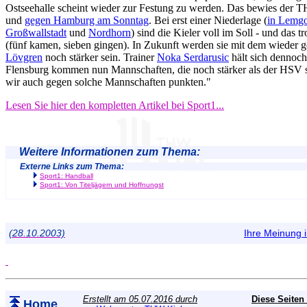
Ostseehalle scheint wieder zur Festung zu werden. Das bewies der
und
gegen Hamburg am Sonntag
. Bei erst einer Niederlage (
in Lemg
Großwallstadt
und
Nordhorn
) sind die Kieler voll im Soll - und das 
(fünf kamen, sieben gingen). In Zukunft werden sie mit dem wieder
Lövgren
noch stärker sein. Trainer
Noka Serdarusic
hält sich dennoc
Flensburg kommen nun Mannschaften, die noch stärker als der HSV 
wir auch gegen solche Mannschaften punkten."
Lesen Sie hier den kompletten Artikel bei Sport1...
Weitere Informationen zum Thema:
Externe Links zum Thema:
Sport1: Handball
Sport1: Von Titeljägern und Hoffnungst
(28.10.2003)
Ihre Meinung
Erstellt am 05.07.2016 durch
Diese Seiten
Home