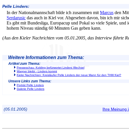
Pelle Linders:
In der Nationalmannschaft bilde ich zusammen mit
Marcus
den Mitt
Serdarusic
das auch in Kiel vor. Abgesehen davon, bin ich mir siche
Es gibt mit Bundesliga, Europacup und Pokal so viele Spiele, und 
hohem Niveau ständig 60 Minuten Gas geben kann.
(Aus den Kieler Nachrichten vom 05.01.2005, das Interview führte R
Weitere Informationen zum Thema:
Artikel zum Thema:
Presseschau: Kolding befürwortet Linders Wechsel
Wagner bleibt - Linders kommt
Kieler Nachrichten: Kreisläufer Pelle Linders der neue Mann für den THW Kiel?
Unsere Links zum Thema:
Porträt Pelle Linders
Galerie Pelle Linders
(05.01.2005)
Ihre Meinung