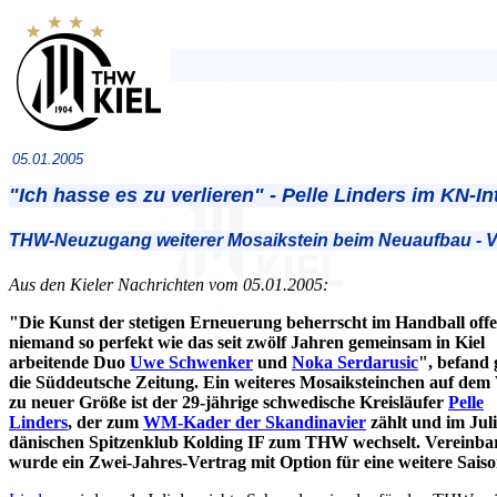
05.01.2005
"Ich hasse es zu verlieren" - Pelle Linders im KN-In
THW-Neuzugang weiterer Mosaikstein beim Neuaufbau - Vo
Aus den Kieler Nachrichten vom 05.01.2005:
"Die Kunst der stetigen Erneuerung beherrscht im Handball off
niemand so perfekt wie das seit zwölf Jahren gemeinsam in Kiel
arbeitende Duo
Uwe Schwenker
und
Noka Serdarusic
", befand 
die Süddeutsche Zeitung. Ein weiteres Mosaiksteinchen auf dem
zu neuer Größe ist der 29-jährige schwedische Kreisläufer
Pelle
Linders
, der zum
WM-Kader der Skandinavier
zählt und im Jul
dänischen Spitzenklub Kolding IF zum THW wechselt. Vereinba
wurde ein Zwei-Jahres-Vertrag mit Option für eine weitere Saiso