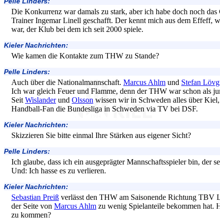
Pelle Linders:
Die Konkurrenz war damals zu stark, aber ich habe doch noch da
Trainer Ingemar Linell geschafft. Der kennt mich aus dem Effeff, we
war, der Klub bei dem ich seit 2000 spiele.
Kieler Nachrichten:
Wie kamen die Kontakte zum THW zu Stande?
Pelle Linders:
Auch über die Nationalmannschaft.
Marcus Ahlm
und
Stefan Lövg
Ich war gleich Feuer und Flamme, denn der THW war schon als ju
Seit
Wislander
und
Olsson
wissen wir in Schweden alles über Kiel,
Handball-Fan die Bundesliga in Schweden via TV bei DSF.
Kieler Nachrichten:
Skizzieren Sie bitte einmal Ihre Stärken aus eigener Sicht?
Pelle Linders:
Ich glaube, dass ich ein ausgeprägter Mannschaftsspieler bin, der s
Und: Ich hasse es zu verlieren.
Kieler Nachrichten:
Sebastian Preiß
verlässt den THW am Saisonende Richtung TBV Lem
der Seite von
Marcus Ahlm
zu wenig Spielanteile bekommen hat. H
zu kommen?