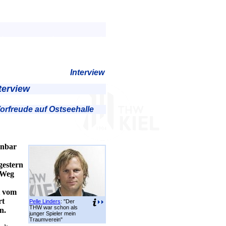
Interview
terview
rfreude auf Ostseehalle
enbar
gestern
 Weg
i vom
rt
Pelle Linders
: "Der
THW war schon als
n.
junger Spieler mein
Traumverein"