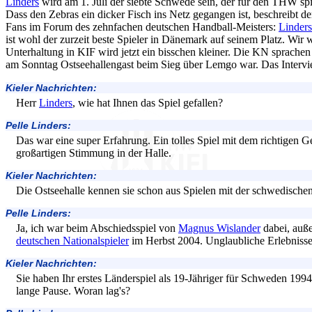
Linders
wird am 1. Juli der siebte Schwede sein, der für den THW spi
Dass den Zebras ein dicker Fisch ins Netz gegangen ist, beschreibt de
Fans im Forum des zehnfachen deutschen Handball-Meisters:
Linders
ist wohl der zurzeit beste Spieler in Dänemark auf seinem Platz. Wir 
Unterhaltung in KIF wird jetzt ein bisschen kleiner. Die KN sprac
am Sonntag Ostseehallengast beim Sieg über Lemgo war. Das Intervi
Kieler Nachrichten:
Herr
Linders
, wie hat Ihnen das Spiel gefallen?
Pelle Linders:
Das war eine super Erfahrung. Ein tolles Spiel mit dem richtigen
großartigen Stimmung in der Halle.
Kieler Nachrichten:
Die Ostseehalle kennen sie schon aus Spielen mit der schwedische
Pelle Linders:
Ja, ich war beim Abschiedsspiel von
Magnus Wislander
dabei, auß
deutschen Nationalspieler
im Herbst 2004. Unglaubliche Erlebnisse
Kieler Nachrichten:
Sie haben Ihr erstes Länderspiel als 19-Jähriger für Schweden 1994 
lange Pause. Woran lag's?