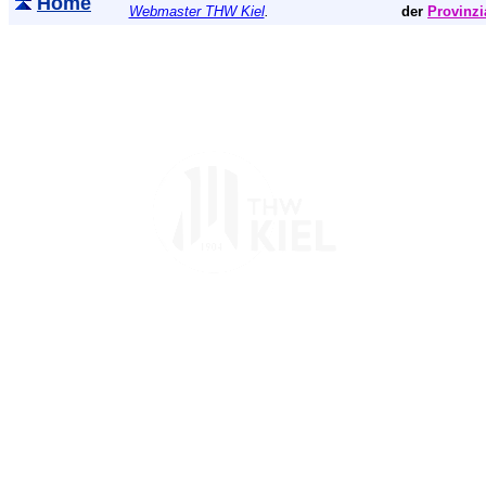
Home
Webmaster THW Kiel
.
der
Provinzi