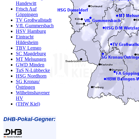
Handewitt
Frisch Auf
Göppingen
TV Großwallstadt
VfL Gummersbach
HSV Hamburg
Eintracht
Hildesheim
TBV Lemgo
SC Magdeburg
MT Melsungen
GWD Minden
TuS N-Lübbecke
HSG Nordhorn
SG Kronau/
Östringen
Wilhelmshavener
HV
(THW Kiel)
DHB-Pokal-Gegner: