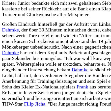
Krieter Junior bedankte sich mit zwei gehaltenen Sie
kassierte bei seiner Rückkehr auf die Bank einen Kla
Trainer und Glückwünsche aller Mitspieler.
Großen Eindruck hinterließ gar der Auftritt von Link
Dahmke
, der über 30 Minuten mitmachen durfte, dabe
sehenswerte Tore erzielte und wie ein "Alter" auftrum
einen kurzen Schreckensmoment überstand der 19-jäh
Mönkeberger unbeeindruckt. Nach einer gegnerischen
Dahmke
hart mit dem Kopf aufs Parkett aufgeschlagen
paar Sekunden besinnungslos. "Ich war wohl kurz weg"
später. Weiterspielen wolle er trotzdem, beharrte er. 
eingehender Untersuchung bekam
Dahmke
tatsächlic
Licht, half mit, den verdienten Sieg über die Runden 
Anerkennung für Trainingsleistungen und sein Spiel e
Sohn des Kieler Ex-Nationalspielers
Frank
aus beruf
Er habe in letzter Zeit keinen jungen deutschen Spieler
so ernsthaft und leistungsorientiert an sich arbeite wi
THW-Star
Filip Jicha
. "Der Junge macht richtig Freud