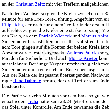
an der
Christian Zeitz
mit vier Treffern maßgeblichen 
Nach dem Wechsel sorgten die Kieler zwischen der 35
Minute für eine Drei-Tore-Führung. Angeführt von ei
Filip Jicha
, der nach nur einem Treffer in der ersten H
aufdrehte, zeigten die Kieler eine starke Leistung. Vie
den Kreis, an dem
Patrick Wiencek
und
Marcus Ahlm
Siebenmeter herausholten oder selbst vollstreckten. 
acht Tore gingen auf die Konten der beiden Kreisläufer
Abwehr wurde fester zugepackt,
Andreas Palicka
sorg
Paraden für Sicherheit. Und auch
Moritz Krieter
konnt
auszeichnen: Der junge Keeper entschärfte gleich zwe
Siebenmeter und freute sich am Ende über insgesamt 
Aus der Reihe der insgesamt überzeugenden Nachwuc
ragte
Rune Dahmke
heraus, der drei Treffer zum Endr
beisteuerte.
Die Partie war zehn Minuten vor dem Ende so gut wie
entschieden:
Jicha
hatte zum 28:24 getroffen, und de
das Spiel unter Kontrolle. Am Ende gewannen die Zeb