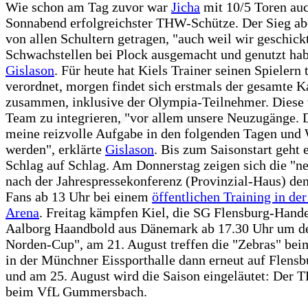
Wie schon am Tag zuvor war
Jicha
mit 10/5 Toren au
Sonnabend erfolgreichster THW-Schütze. Der Sieg ab
von allen Schultern getragen, "auch weil wir geschick
Schwachstellen bei Plock ausgemacht und genutzt hab
Gislason
. Für heute hat Kiels Trainer seinen Spielern 
verordnet, morgen findet sich erstmals der gesamte K
zusammen, inklusive der Olympia-Teilnehmer. Diese 
Team zu integrieren, "vor allem unsere Neuzugänge. 
meine reizvolle Aufgabe in den folgenden Tagen und
werden", erklärte
Gislason
. Bis zum Saisonstart geht e
Schlag auf Schlag. Am Donnerstag zeigen sich die "n
nach der Jahrespressekonferenz (Provinzial-Haus) de
Fans ab 13 Uhr bei einem
öffentlichen Training in de
Arena
. Freitag kämpfen Kiel, die SG Flensburg-Hand
Aalborg Haandbold aus Dänemark ab 17.30 Uhr um d
Norden-Cup", am 21. August treffen die "Zebras" be
in der Münchner Eissporthalle dann erneut auf Flensb
und am 25. August wird die Saison eingeläutet: Der 
beim VfL Gummersbach.