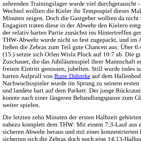
zehrenden Trainingslager wurde viel durchgetauscht -
Wechsel wollten die Kieler ihr Tempospiel dieses Mal
Minuten zeigen. Doch die Gastgeber wollten da nicht 
Engagiert traten diese in der Abwehr den Kielern entg
der relativ harten Partie zunächst ins Hintertreffen ger
THW-Abwehr wurde nicht so fest zugepackt, und im 
ließen die Zebras zum Teil gute Chancen aus: Über 6:
(15.) setzte sich Orlen Wisla Plock auf 10:7 ab. Die g
Zuschauer, die das Jubiläumsspiel ihrer Mannschaft e
freiem Eintritt genossen, jubelten. Still wurde indes 
harten Aufprall von
Rune Dahmke
auf dem Hallenbod
Nachwuchsspieler wurde im Sprung zu seinem ersten 
und landete hart auf dem Parkett. Der junge Rückraum
konnte nach einer längeren Behandlungspause zum Gl
weiter spielen.
Die letzten zehn Minuten der ersten Halbzeit gehörte
nahezu komplett dem THW: Mit einem 7:3-Lauf aus e
sicheren Abwehr heraus und mit einer konzentrierten 
sicherten sich die Zebras doch noch eine 14:13-Halbz