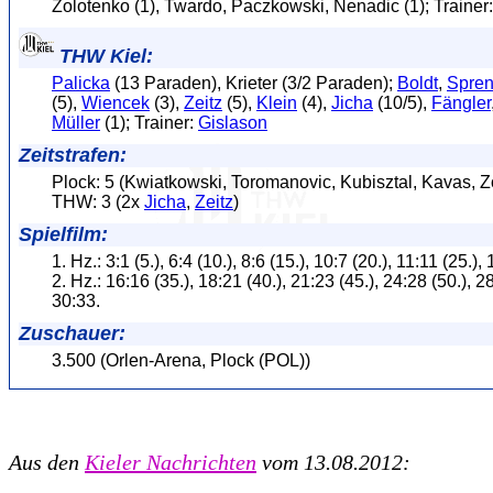
Zolotenko (1), Twardo, Paczkowski, Nenadic (1); Trainer
THW Kiel:
Palicka
(13 Paraden), Krieter (3/2 Paraden);
Boldt
,
Spren
(5),
Wiencek
(3),
Zeitz
(5),
Klein
(4),
Jicha
(10/5),
Fängler
Müller
(1); Trainer:
Gislason
Zeitstrafen:
Plock: 5 (Kwiatkowski, Toromanovic, Kubisztal, Kavas, Z
THW: 3 (2x
Jicha
,
Zeitz
)
Spielfilm:
1. Hz.: 3:1 (5.), 6:4 (10.), 8:6 (15.), 10:7 (20.), 11:11 (25.),
2. Hz.: 16:16 (35.), 18:21 (40.), 21:23 (45.), 24:28 (50.), 28
30:33.
Zuschauer:
3.500 (Orlen-Arena, Plock (POL))
Aus den
Kieler Nachrichten
vom 13.08.2012: