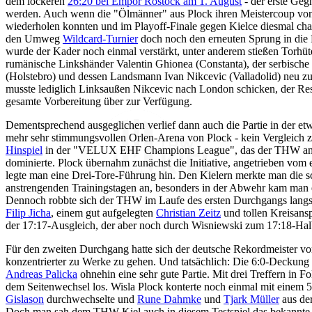
dem lockeren
26:20 bei Empor Rostock am 1. August
- der erste Ge
werden. Auch wenn die "Ölmänner" aus Plock ihren Meistercoup von
wiederholen konnten und im Playoff-Finale gegen Kielce diesmal cha
den Umweg
Wildcard-Turnier
doch noch den erneuten Sprung in die 
wurde der Kader noch einmal verstärkt, unter anderem stießen Torhüt
rumänische Linkshänder Valentin Ghionea (Constanta), der serbische
(Holstebro) und dessen Landsmann Ivan Nikcevic (Valladolid) neu z
musste lediglich Linksaußen Nikcevic nach London schicken, der Res
gesamte Vorbereitung über zur Verfügung.
Dementsprechend ausgeglichen verlief dann auch die Partie in der etw
mehr sehr stimmungsvollen Orlen-Arena von Plock - kein Vergleich z
Hinspiel
in der "VELUX EHF Champions League", das der THW an gl
dominierte. Plock übernahm zunächst die Initiative, angetrieben vom 
legte man eine Drei-Tore-Führung hin. Den Kielern merkte man die 
anstrengenden Trainingstagen an, besonders in der Abwehr kam man ei
Dennoch robbte sich der THW im Laufe des ersten Durchgangs langs
Filip Jicha
, einem gut aufgelegten
Christian Zeitz
und tollen Kreisansp
der 17:17-Ausgleich, der aber noch durch Wisniewski zum 17:18-Halb
Für den zweiten Durchgang hatte sich der deutsche Rekordmeister 
konzentrierter zu Werke zu gehen. Und tatsächlich: Die 6:0-Deckung w
Andreas Palicka
ohnehin eine sehr gute Partie. Mit drei Treffern in 
dem Seitenwechsel los. Wisla Plock konterte noch einmal mit einem 5
Gislason
durchwechselte und
Rune Dahmke
und
Tjark Müller
aus der
Doch man sah dem THW Kiel auch in diesem Testspiel das bekannte 