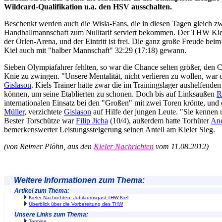
Wildcard-Qualifikation u.a. den HSV ausschalten.
Beschenkt werden auch die Wisla-Fans, die in diesen Tagen gleich z
Handballmannschaft zum Nulltarif serviert bekommen. Der THW Kiel 
der Orlen-Arena, und der Eintritt ist frei. Die ganz große Freude beim 
Kiel auch mit "halber Mannschaft" 32:29 (17:18) gewann.
Sieben Olympiafahrer fehlten, so war die Chance selten größer, den
Knie zu zwingen. "Unsere Mentalität, nicht verlieren zu wollen, war d
Gislason
. Kiels Trainer hätte zwar die im Trainingslager aushelfend
können, um seine Etablierten zu schonen. Doch bis auf Linksaußen
R
internationalen Einsatz bei den "Großen" mit zwei Toren krönte, un
Müller
, verzichtete
Gislason
auf Hilfe der jungen Leute. "Sie kennen un
Bester Torschütze war
Filip Jicha
(10/4), außerdem hatte Torhüter
And
bemerkenswerter Leistungssteigerung seinen Anteil am Kieler Sieg.
(von Reimer Plöhn, aus den
Kieler Nachrichten
vom 11.08.2012)
Weitere Informationen zum Thema:
Artikel zum Thema:
Kieler Nachrichten: Jubiläumsgast THW Kiel
Überblick über die Vorbereitung des THW
Unsere Links zum Thema:
Termine