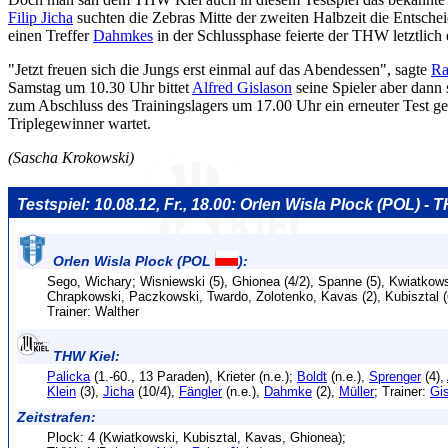
Filip Jicha
suchten die Zebras Mitte der zweiten Halbzeit die Entsche
einen Treffer
Dahmkes
in der Schlussphase feierte der THW letztlich 
"Jetzt freuen sich die Jungs erst einmal auf das Abendessen", sagte
Ra
Samstag um 10.30 Uhr bittet
Alfred Gislason
seine Spieler aber dann
zum Abschluss des Trainingslagers um 17.00 Uhr ein erneuter Test g
Triplegewinner wartet.
(Sascha Krokowski)
Testspiel: 10.08.12, Fr., 18.00: Orlen Wisla Plock (POL) - 
Orlen Wisla Plock (POL
):
Sego, Wichary; Wisniewski (5), Ghionea (4/2), Spanne (5), Kwiatkows
Chrapkowski, Paczkowski, Twardo, Zolotenko, Kavas (2), Kubisztal (6
Trainer: Walther
THW Kiel:
Palicka
(1.-60., 13 Paraden), Krieter (n.e.);
Boldt
(n.e.),
Sprenger
(4),
Klein
(3),
Jicha
(10/4),
Fängler
(n.e.),
Dahmke
(2),
Müller
; Trainer:
Gi
Zeitstrafen:
Plock: 4 (Kwiatkowski, Kubisztal, Kavas, Ghionea);