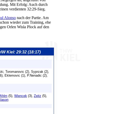
idung. Mit Erfolg: Auch durch
einen verdienten 32:29-Sieg.
ul Alonso
nach der Partie. Am
 schon wieder zum Training, ehe
egen Orlen Wisla Plock auf den
THW Kiel: 29:32 (18:17)
ki, Toromanovic (2), Syprzak (2),
), Eklemovic (1), P.Nenadic (2);
Ahlm
(5),
Wiencek
(3),
Zeitz
(5),
slason