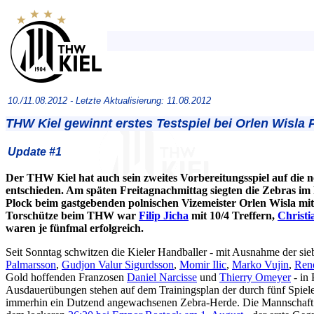
10./11.08.2012 -
Letzte Aktualisierung: 11.08.2012
THW Kiel gewinnt erstes Testspiel bei Orlen Wisla 
Update #1
Der THW Kiel hat auch sein zweites Vorbereitungsspiel auf die ne
entschieden. Am späten Freitagnachmittag siegten die Zebras im
Plock beim gastgebenden polnischen Vizemeister Orlen Wisla mit 
Torschütze beim THW war
Filip Jicha
mit 10/4 Treffern,
Christi
waren je fünfmal erfolgreich.
Seit Sonntag schwitzen die Kieler Handballer - mit Ausnahme der si
Palmarsson
,
Gudjon Valur Sigurdsson
,
Momir Ilic
,
Marko Vujin
,
Ren
Gold hoffenden Franzosen
Daniel Narcisse
und
Thierry Omeyer
- in 
Ausdauerübungen stehen auf dem Trainingsplan der durch fünf Spiele
immerhin ein Dutzend angewachsenen Zebra-Herde. Die Mannschaft v