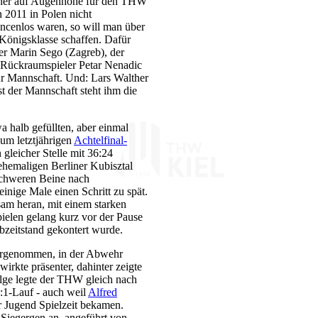
gner auf Augenhöhe für den THW
 2011 in Polen nicht
ncenlos waren, so will man über
Königsklasse schaffen. Dafür
er Marin Sego (Zagreb), der
 Rückraumspieler Petar Nenadic
ur Mannschaft. Und: Lars Walther
t der Mannschaft steht ihm die
a halb gefüllten, aber einmal
um letztjährigen
Achtelfinal-
eicher Stelle mit 36:24
ehemaligen Berliner Kubisztal
schweren Beine nach
nige Male einen Schritt zu spät.
am heran, mit einem starken
ielen gelang kurz vor der Pause
zeitstand gekontert wurde.
vorgenommen, in der Abwehr
irkte präsenter, dahinter zeigte
Folge legte der THW gleich nach
:1-Lauf - auch weil
Alfred
 Jugend Spielzeit bekamen.
Siegergen an, angeführt von