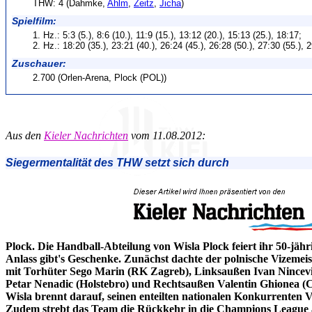
THW: 4 (Dahmke,
Ahlm
,
Zeitz
,
Jicha
)
Spielfilm:
1. Hz.: 5:3 (5.), 8:6 (10.), 11:9 (15.), 13:12 (20.), 15:13 (25.), 18:17;
2. Hz.: 18:20 (35.), 23:21 (40.), 26:24 (45.), 26:28 (50.), 27:30 (55.), 
Zuschauer:
2.700 (Orlen-Arena, Plock (POL))
Aus den
Kieler Nachrichten
vom 11.08.2012:
Siegermentalität des THW setzt sich durch
Plock. Die Handball-Abteilung von Wisla Plock feiert ihr 50-jähr
Anlass gibt's Geschenke. Zunächst dachte der polnische Vizemeiste
mit Torhüter Sego Marin (RK Zagreb), Linksaußen Ivan Nincevic
Petar Nenadic (Holstebro) und Rechtsaußen Valentin Ghionea (C
Wisla brennt darauf, seinen enteilten nationalen Konkurrenten V
Zudem strebt das Team die Rückkehr in die Champions League an