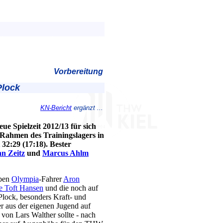
Vorbereitung
Plock
KN-Bericht
ergänzt ...
ue Spielzeit 2012/13 für sich
 Rahmen des Trainingslagers in
32:29 (17:18). Bester
an Zeitz
und
Marcus Ahlm
eben
Olympia
-Fahrer
Aron
e Toft Hansen
und die noch auf
Plock, besonders Kraft- und
r aus der eigenen Jugend auf
on Lars Walther sollte - nach