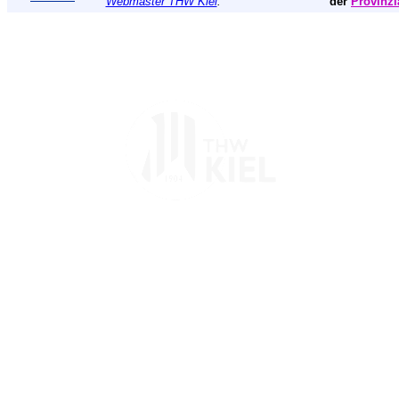
Webmaster THW Kiel
.
der
Provinzi