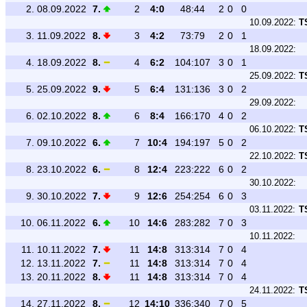
2.
08.09.2022
7.
2
4:0
48:44
2
0
0
10.09.2022:
T
3.
11.09.2022
8.
3
4:2
73:79
2
0
1
18.09.2022:
4.
18.09.2022
8.
4
6:2
104:107
3
0
1
25.09.2022:
T
5.
25.09.2022
9.
5
6:4
131:136
3
0
2
29.09.2022:
6.
02.10.2022
8.
6
8:4
166:170
4
0
2
06.10.2022:
T
7.
09.10.2022
6.
7
10:4
194:197
5
0
2
22.10.2022:
T
8.
23.10.2022
6.
8
12:4
223:222
6
0
2
30.10.2022:
9.
30.10.2022
7.
9
12:6
254:254
6
0
3
03.11.2022:
T
10.
06.11.2022
6.
10
14:6
283:282
7
0
3
10.11.2022:
11.
10.11.2022
7.
11
14:8
313:314
7
0
4
12.
13.11.2022
7.
11
14:8
313:314
7
0
4
13.
20.11.2022
8.
11
14:8
313:314
7
0
4
24.11.2022:
T
14.
27.11.2022
8.
12
14:10
336:340
7
0
5