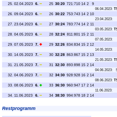
25.
02.04.2023
6.
25
30:20
721:710
14
2
9
06.04.2023:
T
26.
09.04.2023
6.
26
30:22
753:743
14
2
10
23.04.2023:
27.
23.04.2023
6.
27
30:24
783:774
14
2
11
03.05.2023:
T
28.
04.05.2023
6.
28
32:24
811:801
15
2
11
07.05.2023:
29.
07.05.2023
7.
29
32:26
834:834
15
2
12
14.05.2023:
30.
14.05.2023
7.
30
32:28
863:867
15
2
13
21.05.2023:
T
31.
21.05.2023
7.
31
32:30
893:898
15
2
14
04.06.2023:
32.
04.06.2023
7.
32
34:30
928:928
16
2
14
08.06.2023:
T
33.
08.06.2023
6.
33
36:30
960:947
17
2
14
11.06.2023:
34.
11.06.2023
6.
34
38:30
994:978
18
2
14
Restprogramm