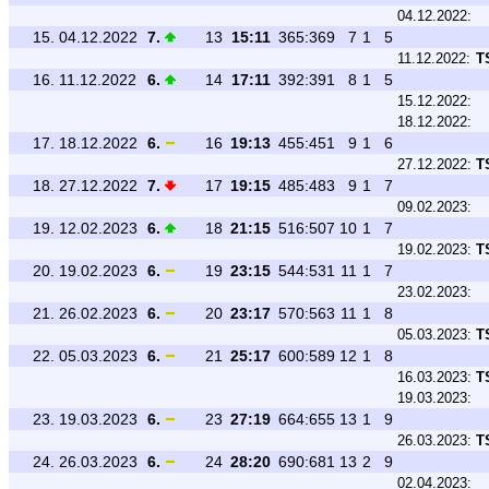
04.12.2022:
15.
04.12.2022
7.
13
15:11
365:369
7
1
5
11.12.2022:
T
16.
11.12.2022
6.
14
17:11
392:391
8
1
5
15.12.2022:
18.12.2022:
17.
18.12.2022
6.
16
19:13
455:451
9
1
6
27.12.2022:
T
18.
27.12.2022
7.
17
19:15
485:483
9
1
7
09.02.2023:
19.
12.02.2023
6.
18
21:15
516:507
10
1
7
19.02.2023:
T
20.
19.02.2023
6.
19
23:15
544:531
11
1
7
23.02.2023:
21.
26.02.2023
6.
20
23:17
570:563
11
1
8
05.03.2023:
T
22.
05.03.2023
6.
21
25:17
600:589
12
1
8
16.03.2023:
T
19.03.2023:
23.
19.03.2023
6.
23
27:19
664:655
13
1
9
26.03.2023:
T
24.
26.03.2023
6.
24
28:20
690:681
13
2
9
02.04.2023: