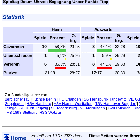
Spieltag
Datum
Uhrzeit
Begegnung
Unser Punkte-Tipp
Statistik
Heim
Auswärts
Ø-
Ø-
Spiele
Prozent
Spiele
Prozent
Spiele
Erg.
Erg.
Gewonnen
10
58,8%
29:25
8
47,1%
32:28
18
Unentschieden
1
5,9%
26:26
1
5,9%
29:29
2
Verloren
6
35,3%
28:31
8
47,1%
29:33
14
Punkte
21:13
28:27
17:17
30:30
3
Zur Bundesligakurve von
Bergischer HC
|
Füchse Berlin
|
HC Erlangen
|
SG Flensburg-Handewitt
|
VfL G
Göppingen
|
HSV Hamburg
|
ASV Hamm-Westfallen
|
TSV Hannover-Burgdorf
|
Lemgo
|
SC DHfK Leipzig
|
SC Magdeburg
|
MT Melsungen
|
GWD Minden
|
Rhe
TVB 1898 Stuttgart
|
HSG Wetzlar
Erstellt am 19.07.2023 durch
Diese Seiten werden Ihnen
Home