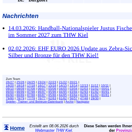
Nachrichten
14.03.2026: Handball-Nationalspieler Justus Fische
im Sommer 2027 zum THW Kiel
02.02.2026: EHF EURO 2026 Update aus Zebra-Sic
Silber und Bronze für den THW Kiel!
Zum Team
26/27
|
25/26
|
24/25
|
23/24
|
22/23
|
21/22
|
20/21
|
19/20
|
18/19
|
17/18
|
16/17
|
15/16
|
14/15
|
13/14
|
12/13
|
11/12
|
10/11
|
09/10
|
08/09
|
07/08
|
06/07
|
05/06
|
04/05
|
03/04
|
02/03
|
01/02
|
00/01
|
99/00
|
98/99
|
97/98
|
96/97
|
95/96
|
94/95
|
93/94
|
92/93
|
91/92
|
90/91
|
89/90
|
88/89
|
87/88
|
86/87
|
85/86
|
84/85
|
83/84
|
82/83
|
81/82
|
80/81
|
79/80
|
78/79
|
77/78
|
76/77
|
62/63
|
61/62
|
56/57
|
47/48
|
29/30
|
Spieler-, Trainer- und Betreuer-Datenbank
|
Archiv
|
Navigator
Erstellt am 08.06.2026 durch
Diese Seiten werden Ihnen
Home
Webmaster THW Kiel
.
der
Provinzi