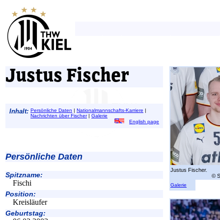
Justus Fischer
Inhalt:
Persönliche Daten
|
Nationalmannschafts-Karriere
|
Nachrichten über Fischer
|
Galerie
English page
Persönliche Daten
Justus Fischer.
Spitzname:
© S
Fischi
Galerie
Position:
Kreisläufer
Geburtstag: