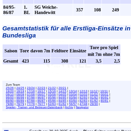
84/95-
1.
SG Weiche-
357
108
249
86/87
BL
Handewitt
Gesamtstatistik für alle Erstliga-Einsätze in
Bundesliga
Tore pro Spiel
Saison
Tore
davon 7m
Feldtore
Einsätze
mit 7m
ohne 7m
Gesamt
423
115
308
121
3,5
2,5
Zum Team
25/26
|
24/25
|
23/24
|
22/23
|
21/22
|
20/21
|
19/20
|
18/19
|
17/18
|
16/17
|
15/16
|
14/15
|
13/14
|
12/13
|
11/12
|
10/11
|
09/10
|
08/09
|
07/08
|
06/07
|
05/06
|
04/05
|
03/04
|
02/03
|
01/02
|
00/01
|
99/00
|
98/99
|
97/98
|
96/97
|
95/96
|
94/95
|
93/94
|
92/93
|
91/92
|
90/91
|
89/90
|
88/89
|
87/88
|
86/87
|
85/86
|
84/85
|
83/84
|
82/83
|
81/82
|
80/81
|
79/80
|
78/79
|
77/78
|
76/77
|
62/63
|
61/62
|
56/57
|
47/48
|
29/30
|
Spieler-, Trainer- und Betreuer-Datenbank
|
Archiv
|
Navigator