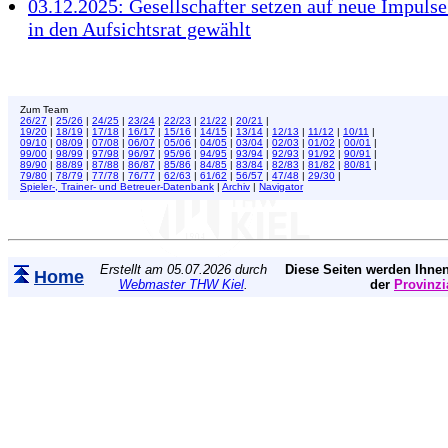
03.12.2025: Gesellschafter setzen auf neue Impulse
in den Aufsichtsrat gewählt
Zum Team
26/27
|
25/26
|
24/25
|
23/24
|
22/23
|
21/22
|
20/21
|
19/20
|
18/19
|
17/18
|
16/17
|
15/16
|
14/15
|
13/14
|
12/13
|
11/12
|
10/11
|
09/10
|
08/09
|
07/08
|
06/07
|
05/06
|
04/05
|
03/04
|
02/03
|
01/02
|
00/01
|
99/00
|
98/99
|
97/98
|
96/97
|
95/96
|
94/95
|
93/94
|
92/93
|
91/92
|
90/91
|
89/90
|
88/89
|
87/88
|
86/87
|
85/86
|
84/85
|
83/84
|
82/83
|
81/82
|
80/81
|
79/80
|
78/79
|
77/78
|
76/77
|
62/63
|
61/62
|
56/57
|
47/48
|
29/30
|
Spieler-, Trainer- und Betreuer-Datenbank
|
Archiv
|
Navigator
Erstellt am 05.07.2026 durch
Diese Seiten werden Ihnen
Home
Webmaster THW Kiel
.
der
Provinzi