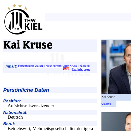
Kai Kruse
Inhalt:
Persönliche Daten
|
Nachrichten über Kruse
|
Galerie
English page
Persönliche Daten
Kai Kruse.
Position:
Galerie
Aufsichtsratsvorsitzender
Nationalität:
Deutsch
Beruf:
Betriebswirt, Mehrheitsgesellschafter der igefa