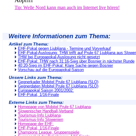
Abpfiff
Tip: Welle Nord kann man auch im Internet live hören!
Weitere Informationen zum Thema:
Artikel zum Thema:
EHF-Pokal gegen Ljubljana - Termine und Vorverkauf
EHF-Pokal-Auslosung: THW trifft auf Prule 67 Ljubljana aus Slowe
THW bei Europapokal-Auslosung nicht gesetzt
EHF-Pokal: THW nach 31:16-Sieg über Bosnier in nächster Runde
40:20-Sieg im EHF-Pokal: Klare Sache gegen Bosnier
Vorschau auf die Europapokal-Saison
Unsere Links zum Thema:
Gegnerkader Mobitel Prule 67 Ljubljana (SLO)
Gegnerdaten Mobitel Prule 67 Ljubljana (SLO)
Europapokal Saison 2001/2002:
EHF-Pokal, 1/16-Finale
Externe Links zum Thema:
Homepage von Mobitel Prule 67 Ljubljana
Slowenischer Handball-Verband
Tourismus-Info Ljubljana
Tourismus-Info Slowenien
Homepage der EHF:
EHF-Pokal, 1/16-Finale
Champions League, Gruppenspiele