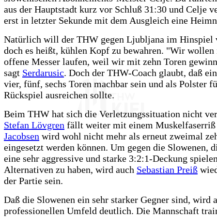
aus der Hauptstadt kurz vor Schluß 31:30 und Celje v
erst in letzter Sekunde mit dem Ausgleich eine Heimn
Natürlich will der THW gegen Ljubljana im Hinspiel 
doch es heißt, kühlen Kopf zu bewahren. "Wir wollen 
offene Messer laufen, weil wir mit zehn Toren gewinn
sagt
Serdarusic
. Doch der THW-Coach glaubt, daß ein
vier, fünf, sechs Toren machbar sein und als Polster fü
Rückspiel ausreichen sollte.
Beim THW hat sich die Verletzungssituation nicht ver
Stefan Lövgren
fällt weiter mit einem Muskelfaserriß
Jacobsen
wird wohl nicht mehr als erneut zweimal z
eingesetzt werden können. Um gegen die Slowenen, d
eine sehr aggressive und starke 3:2:1-Deckung spielen
Alternativen zu haben, wird auch
Sebastian Preiß
wied
der Partie sein.
Daß die Slowenen ein sehr starker Gegner sind, wird
professionellen Umfeld deutlich. Die Mannschaft trai