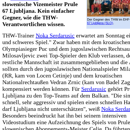
slowenische Vizemeister Prule
67 Ljubljana. Kein einfacher
Gegner, wie die THW-
Der Gegner des THW im EHF
Verantwortlichen wissen.
67 Ljubljana (SLO)
.
THW-Trainer
Noka Serdarusic
erwartet am Sonntag ei
und schweres Spiel." Zwar haben mit dem kroatische
Olympiasieger Puc und dem jugoslawischen Rechtsa
Milosavljevic zwei Top-Spieler den Klub verlassen, d
restliche Mannschaft ist zusammengeblieben und die
sollten durch den jugoslawischen Nationalspieler Mil
(RR, kam von Locen Cetinje) und dem kroatischen
Nationalrechtaußen Vedran Zrnic (kam von Badel Zag
kompensiert werden können. Für
Serdarusic
gehört Pr
Ljubljana zu den Top-Teams auf dem Balkan. "Die sin
schnell, sehr aggressiv und spielen einen schnellen H
darf Ljubljana nicht unterschätzen", weiß
Noka Serdar
Besonders beeindruckt hat ihn bei seinem intensiven
Videostudium eine Aufzeichnung des Spiels von Prul
slowenischen Abonnements-Meister Celje. Da führte