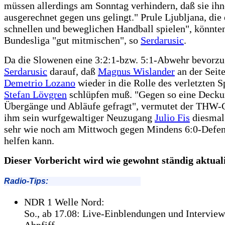
müssen allerdings am Sonntag verhindern, daß sie ih
ausgerechnet gegen uns gelingt." Prule Ljubljana, die 
schnellen und beweglichen Handball spielen", könnten
Bundesliga "gut mitmischen", so
Serdarusic
.
Da die Slowenen eine 3:2:1-bzw. 5:1-Abwehr bevorzug
Serdarusic
darauf, daß
Magnus Wislander
an der Seit
Demetrio Lozano
wieder in die Rolle des verletzten 
Stefan Lövgren
schlüpfen muß. "Gegen so eine Decku
Übergänge und Abläufe gefragt", vermutet der THW-
ihm sein wurfgewaltiger Neuzugang
Julio Fis
diesmal 
sehr wie noch am Mittwoch gegen Mindens 6:0-Defen
helfen kann.
Dieser Vorbericht wird wie gewohnt ständig aktualis
Radio-Tips:
NDR 1 Welle Nord:
So., ab 17.08: Live-Einblendungen und Intervie