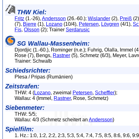
THW Kiel:
Fritz
(1.-26),
Andersson
(26.-60.);
Wislander
(2),
Preiß
(2
(7),
Bjerre
(1),
Lozano
(10/4),
Petersen
,
Lövgren
(4/1),
Sc
Fis
,
Olsson
(2); Trainer
Serdarusic
SG Wallau-Massenheim:
Djordjic (1.-60.), Rominger (n.e.); Fuhrig, Olalla, Immel (4
Rose (7), Bengs,
Rastner
(5), Schmetz (6/3), Meyer, Lavro
Trainer: Schwalb
Schiedsrichter:
Plesa / Pripas (Rumänien)
Zeitstrafen:
THW: 4 (
Lozano
, zweimal
Petersen
,
Scheffler
);
Wallau: 4 (Immel,
Rastner
, Rose, Schmetz)
Siebenmeter:
THW: 5/5;
Wallau: 4/3 (Schmetz scheitert an
Andersson
)
Spielfilm:
1. Hz.: 1:0, 1:2, 2:2, 2:3, 5:3, 5:4, 7:4, 7:5, 8:5, 8:6, 9:6, 9: