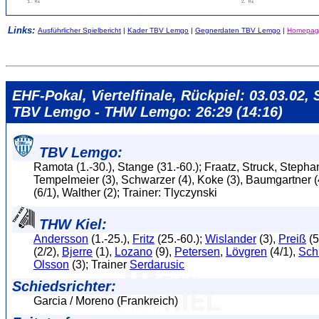
Links:
Ausführlicher Spielbericht
|
Kader TBV Lemgo
|
Gegnerdaten TBV Lemgo
|
Homepag
EHF-Pokal, Viertelfinale, Rückpiel: 03.03.02, 
TBV Lemgo - THW Lemgo: 26:29 (14:16)
TBV Lemgo:
Ramota (1.-30.), Stange (31.-60.); Fraatz, Struck, Stephan
Tempelmeier (3), Schwarzer (4), Koke (3), Baumgartner 
(6/1), Walther (2); Trainer: Tlyczynski
THW Kiel:
Andersson
(1.-25.),
Fritz
(25.-60.);
Wislander
(3),
Preiß
(5
(2/2),
Bjerre
(1),
Lozano
(9),
Petersen
,
Lövgren
(4/1),
Sch
Olsson
(3); Trainer
Serdarusic
Schiedsrichter:
Garcia / Moreno (Frankreich)