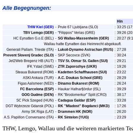
Alle Begegnungen:
Hin
THW Kiel (GER)
-
Prule 67 Ljubljana (SLO)
:
33:25 (17
TBV Lemgo (GER)
-
"Filippos" Verias (GRE)
:
39:26 (20
HC Eynatten G.o.E (BEL)
-
SG Wallau-Massenheim (GER)
:
20:27 (9:
Wallau hatte Eynatten das Heimrecht abgekauft.
Generali Pallam. Trieste (ITA)
-
Lukoil-Dynamo Astrachan (RUS)
:
27:28
Prevent Slovenj Gradec (SLO)
-
SKP Secovce (SVK)
:
30:24
Jet2Web Bregenz HB (AUT)
-
TSV St. Otmar St. Gallen (SUI)
:
29:21
IFK Ystad (SWE)
-
ZTR Zaporozhye (UKR)
:
19:26
Steaua Bukarest (ROM)
-
Kadetten Schaffhausen (SUI)
:
23:22
ASKI Ankara (TUR)
-
A.C. Doukas School (GRE)
:
28:29
Figas Aalsmeer (NED)
-
Dinamo Bukarest (ROM)
:
26:24
FC Barcelona (ESP)
-
Haukar Hafnarfjördur (ISL)
:
39:29
GOG Gudme (DEN)
-
RK "Brodomerkur" Split (CRO)
:
38:17
SC Pick Szeged (HUN)
-
Cadagua Galdar (ESP)
:
33:28
DGT Wybrzeze Gdansk (POL)
-
RK "Mladost" Bogdanci (MKD)
:
17:26
Army SK Riga (LAT)
-
Drammen HK (NOR)
:
26:20
A.S. Papillon Conversano (ITA)
-
RK Sintelon (YUG)
:
23:29
THW, Lemgo, Wallau und die weiteren markierten Te