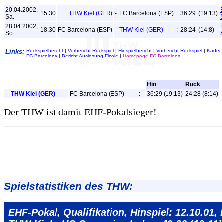
20.04.2002,
15.30
THW Kiel (GER)
-
FC Barcelona (ESP)
:
36:29
(19:13)
Sa.
28.04.2002,
18.30
FC Barcelona (ESP)
-
THW Kiel (GER)
:
28:24
(14:8)
So.
Links:
Rückspielbericht
|
Vorbericht Rückspiel
|
Hinspielbericht
|
Vorbericht Rückspiel
|
Kader
FC Barcelona
|
Bericht Auslosung Finale
|
Homepage FC Barcelona
Hin
Rück
THW Kiel (GER)
-
FC Barcelona (ESP)
:
36:29 (19:13)
24:28 (8:14)
Der THW ist damit EHF-Pokalsieger!
Spielstatistiken des THW:
EHF-Pokal, Qualifikation, Hinspiel: 12.10.01, F