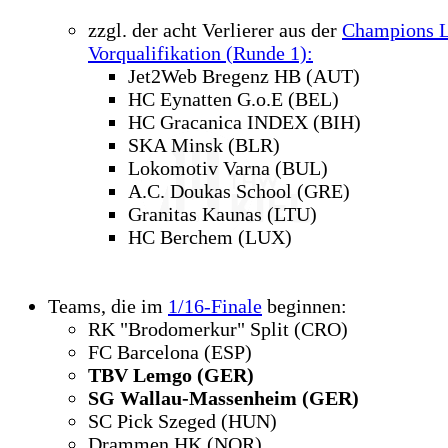
zzgl. der acht Verlierer aus der
Champions 
Vorqualifikation (Runde 1):
Jet2Web Bregenz HB (AUT)
HC Eynatten G.o.E (BEL)
HC Gracanica INDEX (BIH)
SKA Minsk (BLR)
Lokomotiv Varna (BUL)
A.C. Doukas School (GRE)
Granitas Kaunas (LTU)
HC Berchem (LUX)
Teams,
die im
1/16-Finale
beginnen:
RK "Brodomerkur" Split (CRO)
FC Barcelona (ESP)
TBV Lemgo (GER)
SG Wallau-Massenheim (GER)
SC Pick Szeged (HUN)
Drammen HK (NOR)