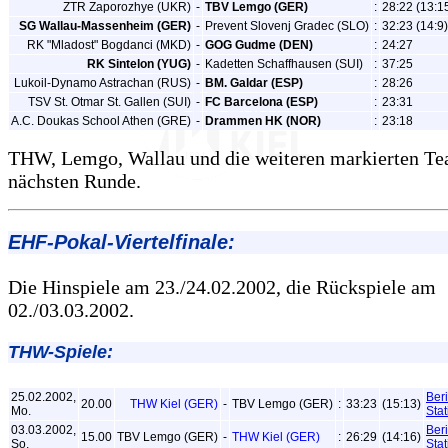
ZTR Zaporozhye (UKR)
-
TBV Lemgo (GER)
:
28:22 (13:1
SG Wallau-Massenheim (GER)
-
Prevent Slovenj Gradec (SLO)
:
32:23 (14:9)
RK "Mladost" Bogdanci (MKD)
-
GOG Gudme (DEN)
:
24:27
RK Sintelon (YUG)
-
Kadetten Schaffhausen (SUI)
:
37:25
Lukoil-Dynamo Astrachan (RUS)
-
BM. Galdar (ESP)
:
28:26
TSV St. Otmar St. Gallen (SUI)
-
FC Barcelona (ESP)
:
23:31
A.C. Doukas School Athen (GRE)
-
Drammen HK (NOR)
:
23:18
THW, Lemgo, Wallau und die weiteren markierten Te
nächsten Runde.
EHF-Pokal-Viertelfinale:
Die Hinspiele am 23./24.02.2002, die Rückspiele am
02./03.03.2002.
THW-Spiele:
25.02.2002,
Beri
20.00
THW Kiel (GER)
-
TBV Lemgo (GER)
:
33:23
(15:13)
Mo.
Stat
03.03.2002,
Beri
15.00
TBV Lemgo (GER)
-
THW Kiel (GER)
:
26:29
(14:16)
So.
Stat