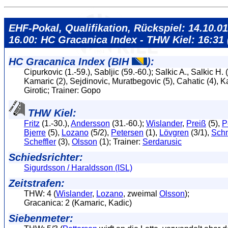
EHF-Pokal, Qualifikation, Rückspiel: 14.10.01
16.00: HC Gracanica Index - THW Kiel: 16:31 
HC Gracanica Index (BIH
):
Cipurkovic (1.-59.), Sabljic (59.-60.); Salkic A., Salkic H. 
Kamaric (2), Sejdinovic, Muratbegovic (5), Cahatic (4), Ka
Girotic; Trainer: Gopo
THW Kiel:
Fritz
(1.-30.),
Andersson
(31.-60.);
Wislander
,
Preiß
(5),
P
Bjerre
(5),
Lozano
(5/2),
Petersen
(1),
Lövgren
(3/1),
Sch
Scheffler
(3),
Olsson
(1); Trainer:
Serdarusic
Schiedsrichter:
Sigurdsson / Haraldsson (ISL)
Zeitstrafen:
THW: 4 (
Wislander
,
Lozano
, zweimal
Olsson
);
Gracanica: 2 (Kamaric, Kadic)
Siebenmeter: