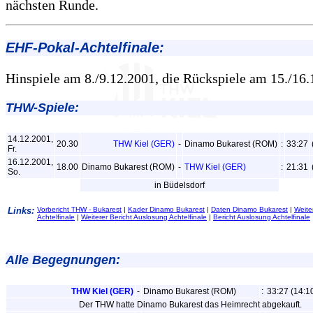
nächsten Runde.
EHF-Pokal-Achtelfinale:
Hinspiele am 8./9.12.2001, die Rückspiele am 15./16.
THW-Spiele:
14.12.2001,
20.30
THW Kiel (GER)
-
Dinamo Bukarest (ROM)
:
33:27
Fr.
16.12.2001,
18.00
Dinamo Bukarest (ROM)
-
THW Kiel (GER)
:
21:31
So.
in Büdelsdorf
Links:
Vorbericht THW - Bukarest
|
Kader Dinamo Bukarest
|
Daten Dinamo Bukarest
|
Weite
Achtelfinale
|
Weiterer Bericht Auslosung Achtelfinale
|
Bericht Auslosung Achtelfinale
Alle Begegnungen:
THW Kiel (GER)
-
Dinamo Bukarest (ROM)
:
33:27 (14:1
Der THW hatte Dinamo Bukarest das Heimrecht abgekauft.