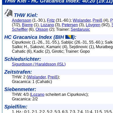
THW Kiel - HC Gracanica Index: 40:20 (19:11)
THW Kiel:
Andersson
(1.-30.),
Fritz
(31.-60.);
Wislander
,
Preiß
(4),
P
(7/2),
Bjerre
(1),
Lozano
(3),
Petersen
(3),
Lövgren
(9/2),
Scheffler
(6),
Olsson
(2); Trainer:
Serdarusic
HC Gracanica Index (BIH
):
Cipurkovic (1.-26., 31.-55.), Sabljic (26.-31, 55.-60.); Salki
Salkic H., Sakovic, Kamaric (4), Sejdinovic (1), Muratbego
Cahatic (6), Kadic (2), Girotic; Trainer: Gopo
Schiedsrichter:
Sigurdsson / Haraldsson (ISL)
Zeitstrafen:
THW: 2 (
Wislander
,
Preiß
);
Gracanica: 1 (Cahatic)
Siebenmeter:
THW: 4/3 (
Lozano
scheitert an Cipurkovic);
Gracanica: 2/2
Spielfilm:
1. Hz.: 0:1, 2:1, 2:2, 5:2, 5:3, 6:3, 7:3, 7:4, 11:4, 11:5, 15:5