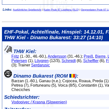
Links:
Ausführlicher Spielbericht
|
Kader Prule 67 Ljubljana (SLO)
|
Gegnerdaten Prule 67 Lj
EHF-Pokal, Achtelfinale, Hinspiel: 14.12.01, Fr
THW Kiel - Dinamo Bukarest: 33:27 (14:10)
THW Kiel:
Fritz
(1.-30., 46.-60.),
Andersson
(31.-46.);
Preiß
,
Bjerre
,
Petersen
(1),
Lövgren
(12/3),
Schmidt
(6),
Scheffler
(6),
F
(3); Trainer
Serdarusic
Dinamo Bukarest (ROM
):
Barzan (1.-60.), Ganau (n.e.); Cojocea, Roaua, Preda (1),
Petrea (7), Fortuneanu (5), Voica (8/5), Constantin (1), Vas
Checiches
Schiedsrichter:
Vodopivec / Krasna (Slowenien)