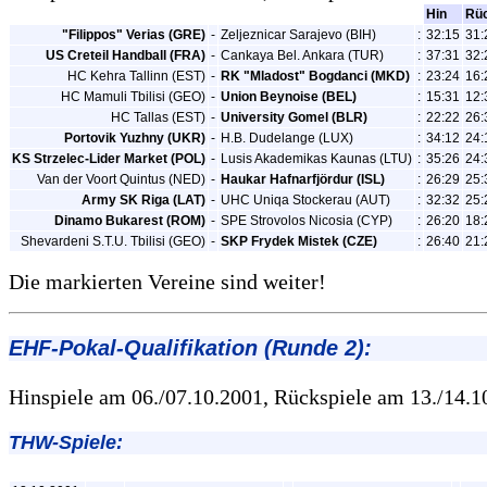
Hin
Rü
"Filippos" Verias (GRE)
-
Zeljeznicar Sarajevo (BIH)
:
32:15
31:
US Creteil Handball (FRA)
-
Cankaya Bel. Ankara (TUR)
:
37:31
32:
HC Kehra Tallinn (EST)
-
RK "Mladost" Bogdanci (MKD)
:
23:24
16:
HC Mamuli Tbilisi (GEO)
-
Union Beynoise (BEL)
:
15:31
12:
HC Tallas (EST)
-
University Gomel (BLR)
:
22:22
26:
Portovik Yuzhny (UKR)
-
H.B. Dudelange (LUX)
:
34:12
24:
KS Strzelec-Lider Market (POL)
-
Lusis Akademikas Kaunas (LTU)
:
35:26
24:
Van der Voort Quintus (NED)
-
Haukar Hafnarfjördur (ISL)
:
26:29
25:
Army SK Riga (LAT)
-
UHC Uniqa Stockerau (AUT)
:
32:32
25:
Dinamo Bukarest (ROM)
-
SPE Strovolos Nicosia (CYP)
:
26:20
18:
Shevardeni S.T.U. Tbilisi (GEO)
-
SKP Frydek Mistek (CZE)
:
26:40
21:
Die markierten Vereine sind weiter!
EHF-Pokal-Qualifikation (Runde 2):
Hinspiele am 06./07.10.2001, Rückspiele am 13./14.1
THW-Spiele: