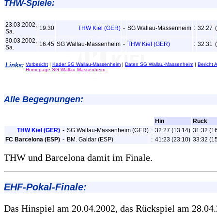
THW-Spiele:
23.03.2002,
19.30
THW Kiel (GER)
-
SG Wallau-Massenheim
:
32:27
Sa.
30.03.2002,
16.45
SG Wallau-Massenheim
-
THW Kiel (GER)
:
32:31
Sa.
Links:
Vorbericht
|
Kader SG Wallau-Massenheim
|
Daten SG Wallau-Massenheim
|
Bericht 
Homepage SG Wallau-Massenheim
Alle Begegnungen:
Hin
Rück
THW Kiel (GER)
-
SG Wallau-Massenheim (GER)
:
32:27 (13:14)
31:32 (1
FC Barcelona (ESP)
-
BM. Galdar (ESP)
:
41:23 (23:10)
33:32 (1
THW und Barcelona damit im Finale.
EHF-Pokal-Finale:
Das Hinspiel am 20.04.2002, das Rückspiel am 28.04.