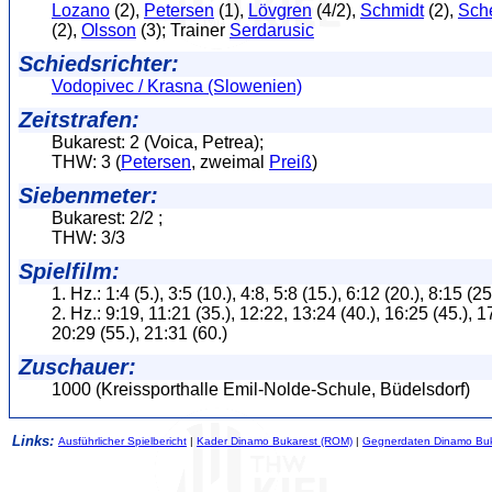
Lozano
(2),
Petersen
(1),
Lövgren
(4/2),
Schmidt
(2),
Sche
(2),
Olsson
(3); Trainer
Serdarusic
Schiedsrichter:
Vodopivec / Krasna (Slowenien)
Zeitstrafen:
Bukarest: 2 (Voica, Petrea);
THW: 3 (
Petersen
, zweimal
Preiß
)
Siebenmeter:
Bukarest: 2/2 ;
THW: 3/3
Spielfilm:
1. Hz.: 1:4 (5.), 3:5 (10.), 4:8, 5:8 (15.), 6:12 (20.), 8:15 (25
2. Hz.: 9:19, 11:21 (35.), 12:22, 13:24 (40.), 16:25 (45.), 1
20:29 (55.), 21:31 (60.)
Zuschauer:
1000 (Kreissporthalle Emil-Nolde-Schule, Büdelsdorf)
Links:
Ausführlicher Spielbericht
|
Kader Dinamo Bukarest (ROM)
|
Gegnerdaten Dinamo Buk