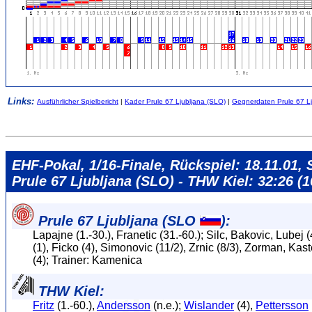
Links:
Ausführlicher Spielbericht
|
Kader Prule 67 Ljubljana (SLO)
|
Gegnerdaten Prule 67 Lj
EHF-Pokal, 1/16-Finale, Rückspiel: 18.11.01, S
Prule 67 Ljubljana (SLO) - THW Kiel: 32:26 (1
Prule 67 Ljubljana (SLO
):
Lapajne (1.-30.), Franetic (31.-60.); Silc, Bakovic, Lubej 
(1), Ficko (4), Simonovic (11/2), Zrnic (8/3), Zorman, Kaste
(4); Trainer: Kamenica
THW Kiel:
Fritz
(1.-60.),
Andersson
(n.e.);
Wislander
(4),
Pettersson