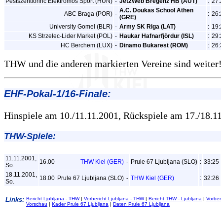
Pestszentlörinc Elektromos Sport (HUN)
-
Jet2Web Bregenz HB (AUT)
:
27:
A.C. Doukas School Athen
ABC Braga (POR)
-
:
26:
(GRE)
University Gomel (BLR)
-
Army SK Riga (LAT)
:
19:
KS Strzelec-Lider Market (POL)
-
Haukar Hafnarfjördur (ISL)
:
29:
HC Berchem (LUX)
-
Dinamo Bukarest (ROM)
:
26:
THW und die anderen markierten Vereine sind weiter
EHF-Pokal-1/16-Finale:
Hinspiele am 10./11.11.2001, Rückspiele am 17./18.1
THW-Spiele:
11.11.2001,
16.00
THW Kiel (GER)
-
Prule 67 Ljubljana (SLO)
:
33:25
So.
18.11.2001,
18.00
Prule 67 Ljubljana (SLO)
-
THW Kiel (GER)
:
32:26
So.
Links:
Bericht Ljubljana - THW
|
Vorbericht Ljubljana - THW
|
Bericht THW - Ljubljana
|
Vorber
Vorschau
|
Kader Prule 67 Ljubljana
|
Daten Prule 67 Ljubljana