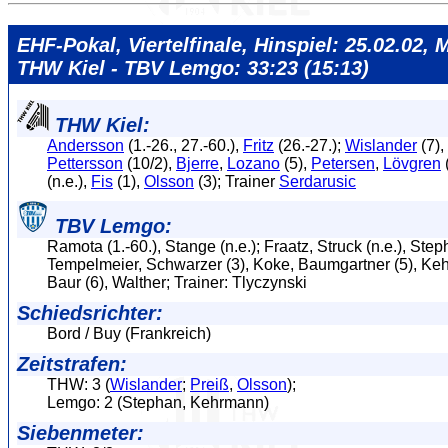
EHF-Pokal, Viertelfinale, Hinspiel: 25.02.02, M
THW Kiel - TBV Lemgo: 33:23 (15:13)
THW Kiel:
Andersson
(1.-26., 27.-60.),
Fritz
(26.-27.);
Wislander
(7),
Pettersson
(10/2),
Bjerre
,
Lozano
(5),
Petersen
,
Lövgren
(n.e.),
Fis
(1),
Olsson
(3); Trainer
Serdarusic
TBV Lemgo:
Ramota (1.-60.), Stange (n.e.); Fraatz, Struck (n.e.), Step
Tempelmeier, Schwarzer (3), Koke, Baumgartner (5), Keh
Baur (6), Walther; Trainer: Tlyczynski
Schiedsrichter:
Bord / Buy (Frankreich)
Zeitstrafen:
THW: 3 (
Wislander
;
Preiß
,
Olsson
);
Lemgo: 2 (Stephan, Kehrmann)
Siebenmeter: