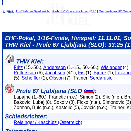
Links:
Ausführlicher Spielbericht
|
Kader HC Gracanica Index (BIH)
|
Gegnerdaten HC Gracan
EHF-Pokal, 1/16-Finale, Hinspiel: 11.11.01, So
THW Kiel - Prule 67 Ljubljana (SLO): 33:25 (1
THW Kiel:
Fritz
(15.-50.),
Andersson
(1.-15., 50.-60.);
Wislander
(4),
Pettersson
(6),
Jacobsen
(4/1),
Fis
(1),
Bjerre
(1),
Lozano
(5),
Scheffler
(1),
Olsson
(7); Trainer:
Serdarusic
Prule 67 Ljubljana (SLO
):
Lapajne (1.-60.), Franetic (n.e.); Simon (2), Slic (n.e.), B
Bakovic, Lubej (8), Sokolv (3), Ficko (n.e.), Simonovic (3),
Zorman, Bulc (n.e.), Kastelic (5), Jovicic (n.e.); Trainer:
Schiedsrichter:
Reisinger / Kaschütz (Österreich)