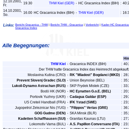
12.10.2001,
19.30
THW Kiel (GER)
-
HC Gracanica Index (BIH)
:
40:
Fr.
14.10.2001,
16.00
HC Gracanica Index (BIH)
-
THW Kiel (GER)
:
16:
So.
Links:
Bericht Gracanica - THW
|
Bericht THW - Gracanica
|
Vorbericht
|
Kader HC Gracanica
Gracanica Index
Alle Begegnungen:
Hin
THW Kiel
-
Gracanica INDEX (BIH)
:
40:
Der THW hatte Gracanica Index das Heimrecht abgekauft
Moslavina Kutina (CRO)
-
RK "Mladost" Bogdanci (MKD)
:
28:
Prevent Slovenj Gradec (SLO)
-
Union Beynoise (BEL)
:
35:
Lukoil-Dynamo Astrachan (RUS)
-
SKP Frydek Mistek (CZE)
:
33:
Bodö HK (NOR)
-
HC Eynatten G.o.E. (BEL)
:
20:
Portovik Yuzhny (UKR)
-
Cadagua Galdar (ESP)
:
29:
US Creteil Handball (FRA)
-
IFK Ystad (SWE)
:
23:
Jugopetrol Zeleznicar Nis (YUG)
-
"Filippos" Verias (GRE)
:
36:
GOG Gudme (DEN)
-
SKA Minsk (BLR)
:
35:
Kadetten Schaffhausen (SUI)
-
Granitas Kaunas (LTU)
:
27:
Lokomotiv Varna (BUL)
-
A.S. Papillon Conversano (ITA)
:
23: