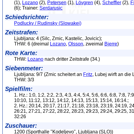
(1),
Lozano
(2),
Petersen
(1),
Lövgren
(4),
Scheffler
(2),
F
(6); Trainer:
Serdarusic
Schiedsrichter:
Podlucky / Rudinsky (Slowakei)
Zeitstrafen:
Ljubljana: 4 (Silc, Zrnic, Kastelic, Jovicic);
THW: 6 (dreimal
Lozano
,
Olsson
, zweimal
Bjerre
)
Rote Karte:
THW:
Lozano
nach dritter Zeitstrafe (34.)
Siebenmeter:
Ljubljana: 9/7 (Zrnic scheitert an
Fritz
, Lubej wirft an die 
THW: 3/3
Spielfilm:
1. Hz.: 1:0, 1:2, 2:2, 2:3, 4:3, 4:4, 5:4, 5:6, 6:6, 6:8, 7:8, 7:
10:10, 11:12, 13:12, 14:12, 14:13, 15:13, 15:14, 16:14.;
2. Hz.: 20:14, 20:17, 21:17, 21:18, 23:18, 23:19, 24:19, 2
26:21, 27:21, 27:22, 28:22, 28:23, 29:23, 29:24, 29:25, 31
32:26
Zuschauer:
1200 (Sporthalle "Kodeljevo", Ljubljana (SLO))