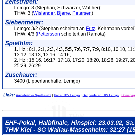
Zeitstrafen:
Lemgo: 3 (Stephan, Schwarzer, Walther);
THW: 3 (
Wislander
,
Bjerre
,
Petersen
)
Siebenmeter:
Lemgo: 3/2 (Stephan scheitert an
Fritz
, Kehrmann vorbei)
THW: 4/3 (
Pettersson
scheitert an Ramota)
Spielfilm:
1. Hz.: 0:1, 2:1, 2:3, 4:3, 5:5, 7:6, 7:7, 7:9, 8:10, 10:10, 11
13:12, 13:13, 13:16, 14:16;
2. Hz.: 15:16, 16:17, 17:18, 17:20, 18:20, 18:26, 19:27, 2
25:29, 26:29
Zuschauer:
3400 (Lipperlandhalle, Lemgo)
Links:
Ausführlicher Spielbericht
|
Kader TBV Lemgo
|
Gegnerdaten TBV Lemgo
|
Homepag
EHF-Pokal, Halbfinale, Hinspiel: 23.03.02, Sa.
THW Kiel - SG Wallau-Massenheim: 32:27 (15