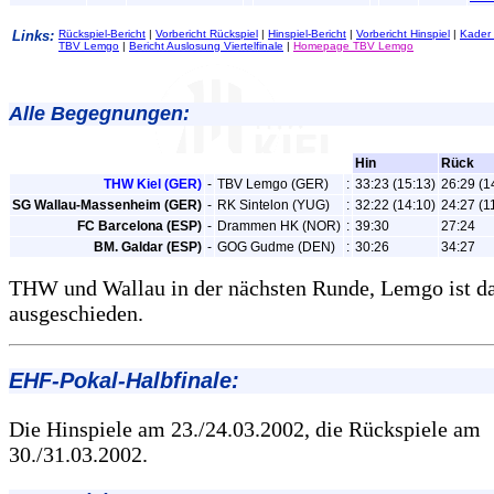
Links:
Rückspiel-Bericht
|
Vorbericht Rückspiel
|
Hinspiel-Bericht
|
Vorbericht Hinspiel
|
Kader
TBV Lemgo
|
Bericht Auslosung Viertelfinale
|
Homepage TBV Lemgo
Alle Begegnungen:
Hin
Rück
THW Kiel (GER)
-
TBV Lemgo (GER)
:
33:23 (15:13)
26:29 (1
SG Wallau-Massenheim (GER)
-
RK Sintelon (YUG)
:
32:22 (14:10)
24:27 (1
FC Barcelona (ESP)
-
Drammen HK (NOR)
:
39:30
27:24
BM. Galdar (ESP)
-
GOG Gudme (DEN)
:
30:26
34:27
THW und Wallau in der nächsten Runde, Lemgo ist d
ausgeschieden.
EHF-Pokal-Halbfinale:
Die Hinspiele am 23./24.03.2002, die Rückspiele am
30./31.03.2002.