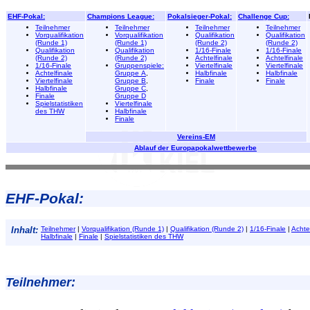
EHF-Pokal:
Champions League:
Pokalsieger-Pokal:
Challenge Cup:
Teilnehmer
Teilnehmer
Teilnehmer
Teilnehmer
Vorqualifikation
Vorqualifikation
Qualifikation
Qualifikation
(Runde 1)
(Runde 1)
(Runde 2)
(Runde 2)
Qualifikation
Qualifikation
1/16-Finale
1/16-Finale
(Runde 2)
(Runde 2)
Achtelfinale
Achtelfinale
1/16-Finale
Gruppenspiele:
Viertelfinale
Viertelfinale
Achtelfinale
Gruppe A
,
Halbfinale
Halbfinale
Viertelfinale
Gruppe B
,
Finale
Finale
Halbfinale
Gruppe C
,
Finale
Gruppe D
Spielstatistiken
Viertelfinale
des THW
Halbfinale
Finale
Vereins-EM
Ablauf der Europapokalwettbewerbe
EHF-Pokal:
Inhalt:
Teilnehmer
|
Vorqualifikation (Runde 1)
|
Qualifikation (Runde 2)
|
1/16-Finale
|
Achtel
Halbfinale
|
Finale
|
Spielstatistiken des THW
Teilnehmer: