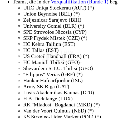
Teams,
die in der
Vorqualifikation (Runde 1)
beg
UHC Uniqa Stockerau (AUT) (*)
Union Beynoise (BEL) (*)
Zeljeznicar Sarajevo (BIH)
University Gomel (BLR) (*)
SPE Strovolos Nicosia (CYP)
SKP Frydek Mistek (CZE) (*)
HC Kehra Tallinn (EST)
HC Tallas (EST)
US Creteil Handball (FRA) (*)
HC Mamuli Tbilisi (GEO)
Shevardeni S.T.U. Tbilisi (GEO)
"Filippos" Verias (GRE) (*)
Haukar Hafnarfjördur (ISL)
Army SK Riga (LAT)
Lusis Akademikas Kaunas (LTU)
H.B. Dudelange (LUX)
RK "Mladost" Bogdanci (MKD) (*)
Van der Voort Quintus (NED) (*)
KS Strzelec-Lider Market (POL) (*)