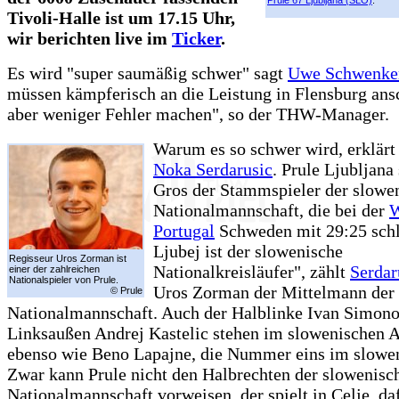
Tivoli-Halle ist um 17.15 Uhr,
wir berichten live im
Ticker
.
Es wird "super saumäßig schwer" sagt
Uwe Schwenke
müssen kämpferisch an die Leistung in Flensburg ansc
aber weniger Fehler machen", so der THW-Manager.
Warum es so schwer wird, erklärt 
Noka Serdarusic
. Prule Ljubljana 
Gros der Stammspieler der slowe
Nationalmannschaft, die bei der
Portugal
Schweden mit 29:25 schl
Ljubej ist der slowenische
Regisseur Uros Zorman ist
Nationalkreisläufer", zählt
Serdar
einer der zahlreichen
Nationalspieler von Prule.
Uros Zorman der Mittelmann der
© Prule
Nationalmannschaft. Auch der Halblinke Ivan Simono
Linksaußen Andrej Kastelic stehen im slowenischen A
ebenso wie Beno Lapajne, die Nummer eins im slowen
Zwar kann Prule nicht den Halbrechten der slowenisc
Nationalmannschaft vorweisen, der spielt in Celje, da