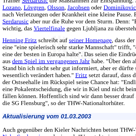
Trainer
Serdarusic
die Maßnahmen zur Entspannung. S
Lozano
,
Lövgren
,
Olsson
,
Jacobsen
oder
Dominikovic
nach Verletzungen oder Krankheit eine kleine Pause. 
Serdarusic
aber nur die Ruhe vor dem Sturm. Denn: "
wichtig, das
Viertelfinale
gegen Ljubljana zu übersteh
Henning Fritz
schreibt auf
seiner Homepage
, dass de
eine "eine spielerisch sehr starke Mannschaft" trifft, "
eine der besten in Europa halte". Das seien die Eindr
aus
dem Spiel im vergangenen Jahr
habe. "Über den a
Stand bin ich nicht sehr gut informiert, aber er dürfte 
wesentlich verändert haben."
Fritz
setzt darauf, dass
der Ostseehalle im Rückspiel seine Chance hat: "Endl
eine Pokalentscheidung, die wir in Kiel und nicht be
fällen können. Hoffentlich sind wir dann besser drauf
die SG Flensburg", so der THW-Nationaltorhüter.
Aktualisierung vom 01.03.2003
Auch gegenüber den Kieler Nachrichten betont THW-