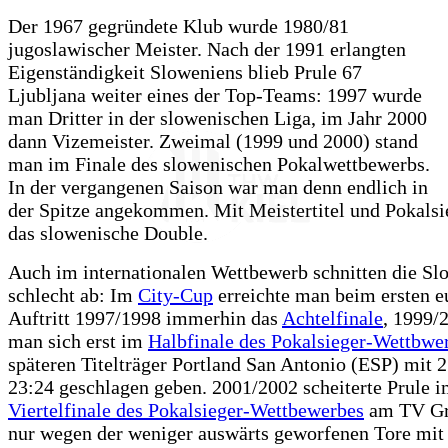
Der 1967 gegründete Klub wurde 1980/81
jugoslawischer Meister. Nach der 1991 erlangten
Eigenständigkeit Sloweniens blieb Prule 67
Ljubljana weiter eines der Top-Teams: 1997 wurde
man Dritter in der slowenischen Liga, im Jahr 2000
dann Vizemeister. Zweimal (1999 und 2000) stand
man im Finale des slowenischen Pokalwettbewerbs.
In der vergangenen Saison war man denn endlich in
der Spitze angekommen. Mit Meistertitel und Pokalsi
das slowenische Double.
Auch im internationalen Wettbewerb schnitten die Sl
schlecht ab: Im
City-Cup
erreichte man beim ersten e
Auftritt 1997/1998 immerhin das
Achtelfinale
, 1999/
man sich erst im
Halbfinale des Pokalsieger-Wettbwe
späteren Titelträger Portland San Antonio (ESP) mit 
23:24 geschlagen geben. 2001/2002 scheiterte Prule 
Viertelfinale des Pokalsieger-Wettbewerbes
am TV Gr
nur wegen der weniger auswärts geworfenen Tore mit