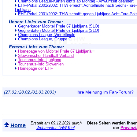
Champions League-Karten gibt's ab Montag - Anwurfzeit geändert
EHF-Pokal 2001/2002: THW erreicht Achtelfinale nach Sechs-Tore-
Ljubljana
EHF-Pokal 2001/2002: THW schafft gegen Ljubljana Acht-Tore-Pols
Unsere Links zum Thema:
Gegnerkader Mobitel Prule 67 Ljubljana (SLO)
Gegnerdaten Mobitel Prule 67 Ljubljana (SLO)
Champions League, Viertelfinale
Champions League, Gruppe C
Externe Links zum Thema:
Homepage von Mobitel Prule 67 Ljubljana
Slowenischer Handball-Verband
Tourismus-Info Ljubljana
Tourismus-Info Slowenien
Homepage der EHF
(27.02./28.02./01.03.2003)
Ihre Meinung im Fan-Forum?
Erstellt am 09.12.2021 durch
Diese Seiten werden Ihnen
Home
Webmaster THW Kiel
.
der
Provinzi