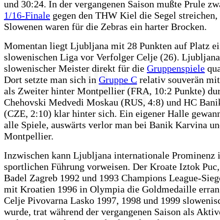
und 30:24. In der vergangenen Saison mußte Prule zwa
1/16-Finale
gegen den THW Kiel die Segel streichen, 
Slowenen waren für die Zebras ein harter Brocken.
Momentan liegt Ljubljana mit 28 Punkten auf Platz ei
slowenischen Liga vor Verfolger Celje (26). Ljubljana
slowenischer Meister direkt für die
Gruppenspiele
qua
Dort setzte man sich in
Gruppe C
relativ souverän mi
als Zweiter hinter Montpellier (FRA, 10:2 Punkte) dur
Chehovski Medvedi Moskau (RUS, 4:8) und HC Bani
(CZE, 2:10) klar hinter sich. Ein eigener Halle gewan
alle Spiele, auswärts verlor man bei Banik Karvina un
Montpellier.
Inzwischen kann Ljubljana internationale Prominenz i
sportlichen Führung vorweisen. Der Kroate Iztok Puc,
Badel Zagreb 1992 und 1993 Champions League-Sieg
mit Kroatien 1996 in Olympia die Goldmedaille erran
Celje Pivovarna Lasko 1997, 1998 und 1999 slowenis
wurde, trat während der vergangenen Saison als Aktiv