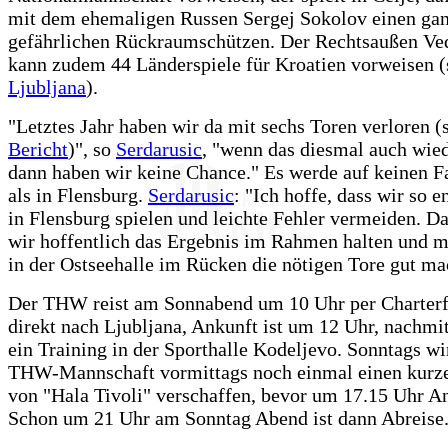
mit dem ehemaligen Russen Sergej Sokolov einen ga
gefährlichen Rückraumschützen. Der Rechtsaußen Ve
kann zudem 44 Länderspiele für Kroatien vorweisen 
Ljubljana
).
"Letztes Jahr haben wir da mit sechs Toren verloren (
Bericht
)", so
Serdarusic
, "wenn das diesmal auch wied
dann haben wir keine Chance." Es werde auf keinen Fa
als in Flensburg.
Serdarusic
: "Ich hoffe, dass wir so e
in Flensburg spielen und leichte Fehler vermeiden. 
wir hoffentlich das Ergebnis im Rahmen halten und m
in der Ostseehalle im Rücken die nötigen Tore gut ma
Der THW reist am Sonnabend um 10 Uhr per Charter
direkt nach Ljubljana, Ankunft ist um 12 Uhr, nachmit
ein Training in der Sporthalle Kodeljevo. Sonntags wi
THW-Mannschaft vormittags noch einmal einen kurz
von "Hala Tivoli" verschaffen, bevor um 17.15 Uhr Anp
Schon um 21 Uhr am Sonntag Abend ist dann Abreise