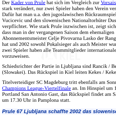
Der
Kader von Prule
hat sich im Vergleich zur
Vorsai
stark verändert, nur zwei Spieler haben den Verein ver
Dafür hat man u.a. den jugoslawischen Rückraumspie
Vucicevic und den slowenischen Nationaltorhüter Du
verpflichtet. Wie stark Prule inzwischen ist, zeigt sic
dass man in der vergangenen Saison dem ehemaligen
Abonnementsmeister Celje Pivovarna Lasko der Rang
hat und 2002 sowohl Pokalsieger als auch Meister wur
zwei Spieler haben alle Teammitglieder international
vorzuweisen.
Schiedsrichter der Partie in Ljubljana sind Rancik / B
(Slowakei). Das Rückspiel in Kiel leiten Kekes / Kek
Titelverteidiger SC Magdeburg tritt ebenfalls am Son
Champions League-Viertelfinale
an. Im Hinspiel um 1
Portland San Antonio Gast, das Rückspiel findet am Sa
um 17.30 Uhr in Pamplona statt.
Prule 67 Ljubljana schaffte 2002 das sloweni