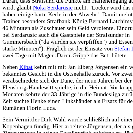
Daran, dass Stralsund die Punkte am Halleneingang 
wird, glaubt
Noka Serdarusic
nicht. "Locker wird das 
haben einige harte Kerle in der Abwehr." Damit mein
Trainer besonders Strafbank-König Bernard Latchimy,
46 Minuten als Zuschauer sein Geld verdiente. Eindr
bei Serdarusic auch die Gastspiele der Stralsunder in
Gummersbach ("da wurden sie verpfiffen") und Essen
starke Minuten"). Fraglich ist der Einsatz von
Stefan 
zwei Tage mit Magen-Darm-Grippe das Bett hütete.
Neben
Kibat
kehrt mit mit Jan Eiberg Jörgensen ein w
bekanntes Gesicht in die Ostseehalle zurück. Vor zwei
verabschiedete sich der Däne, der neun Jahren bei de
Flensburg-Handewitt spielte, in die Heimat. Vor knap
Monaten kehrte der 33-Jährige in die Bundesliga zurü
Zeit suchte Henke einen Linkshänder als Ersatz für de
Rumänen Florin Luca.
Sein Vermittler Dirk Wahl wurde schließlich auf einer
Kopenhagen fündig. Hier arbeitete Jörgensen, der als 