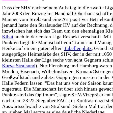
Dass der SHV nach seinem Aufstieg in die zweite Lig
Jahr 2003 den Einzug ins Handball-Oberhaus schaffte,
Männer vom Strelasund eine Art positiver Betriebsun
jemand hatte den Stralsunder HV auf der Rechnung, 
inzwischen hat sich das Team um den ehemaligen Kie
Kibat
auch in der ersten Liga Respekt verschafft. Mit
Punkten liegt die Mannschaft von Trainer und Manag
Henke auf einem guten elften
Tabellenplatz
. Grund is
ausgeprägte Heimstärke des SHV, der in der mit 1050
kleinsten Halle der Liga sechs von acht Gegnern schlu
Kurve Stralsund
). Nur Flensburg und Hamburg waren 
Minden, Eisenach, Wilhelmshaven, Kronau/Östringen
Großwallstadt und zuletzt Göppingen mussten in der 
Halle Federn lassen. "Das hat uns vor der Saison kau
zugetraut. Die Mannschaft ist über sich hinaus gewac
Punkte sind das Optimum", sagte SHV-Vizepräsident D
nach dem 23:22-Sieg über FAG. Im Kontrast dazu steh
Auswärtsschwäche von Stralsund: Sieben Mal trat der
an, sieben Mal setzte es eine deutliche Niederlage.