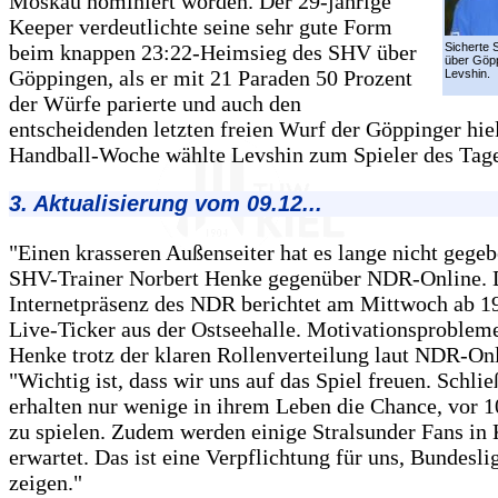
Moskau nominiert worden. Der 29-jährige
Keeper verdeutlichte seine sehr gute Form
beim knappen 23:22-Heimsieg des SHV über
Sicherte 
über Göpp
Göppingen, als er mit 21 Paraden 50 Prozent
Levshin.
der Würfe parierte und auch den
entscheidenden letzten freien Wurf der Göppinger hiel
Handball-Woche wählte Levshin zum Spieler des Tage
3. Aktualisierung vom 09.12...
"Einen krasseren Außenseiter hat es lange nicht gegeb
SHV-Trainer Norbert Henke gegenüber NDR-Online. 
Internetpräsenz des NDR berichtet am Mittwoch ab 1
Live-Ticker aus der Ostseehalle. Motivationsprobleme
Henke trotz der klaren Rollenverteilung laut NDR-Onl
"Wichtig ist, dass wir uns auf das Spiel freuen. Schlie
erhalten nur wenige in ihrem Leben die Chance, vor 
zu spielen. Zudem werden einige Stralsunder Fans in 
erwartet. Das ist eine Verpflichtung für uns, Bundesl
zeigen."