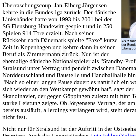
Überraschungscoup. Jan-Eiberg Jörgensen
kehrte in die Bundesliga zurück. Der dänische
Linkshänder hatte von 1993 bis 2001 bei der
SG Flensburg-Handewitt gespielt und in 250
Spielen 914 Tore erzielt. Nach seiner
Rückkehr nach Dänemark spielte "Faxe" kurze
Als "Stand
der Bunde
Zeit in Kopenhagen und kehrte dann in seinen
Eiberg Jö
Beruf als Zimmermann zurück. Nun ist der
ehemalige dänische Nationalspieler als "Standby-Prof
Stralsund unter Vertrag und pendelt zwischen Dänem
Norddeutschland und Baustelle und Handballhalle hin
"Nach so einer langen Pause dauert es natürlich ein w
sich wieder an den Wettkampf gewöhnt hat", sagt der
Skandinavier, der gegen Göppingen zuletzt mit fünf T
starke Leistung zeigte. Ob Jörgensens Vertrag, der 
bereits ausläuft, allerdings verlängert wird, steht derz
nicht fest.
Nicht nur für Stralsund ist der Auftritt in der Ostseeha
Premiere. Auch die Unparteiischen
Lutz Ickler (Soli