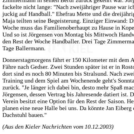
Zimmermann in seinen Beruf zurück gekehrt war. Jör
fackelte nicht lange: "Nach zweijähriger Pause war ich
juckig auf Handball." Ehefrau Mette und die dreijähri
Maja teilten seine Begeisterung. Einziger Einwand: D
Woche muss das Familienoberhaupt zu Hause in Kope
Und so ist Jörgensen von Montag bis Mittwoch Hand
den Rest der Woche Handballer. Drei Tage Zimmerma
Tage Ballermann.
Donnerstagmorgens fährt er 150 Kilometer mit dem A
Fähre nach Gedser. Zwei Stunden später ist er in Ros
dort sind es noch 80 Minuten bis Stralsund. Nach zw
Training und dem Spiel am Wochenende geht's Sonnt
zurück. "Je länger ich dabei bin, desto mehr Spaß mach
Jörgensen, dessen Vertrag bis Jahresende datiert ist. 
Verein besitzt eine Option für den Rest der Saison. H
planen eine neue Halle bei uns. Da könnte Jan Eiberg
Dachstuhl bauen."
(Aus den Kieler Nachrichten vom 10.12.2003)