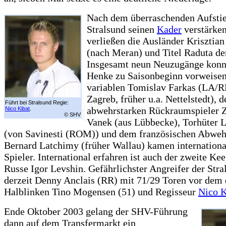
Nach dem überraschenden Aufsti
Stralsund seinen
Kader
verstärke
verließen die Ausländer Krisztia
(nach Meran) und Titel Raduta de
Insgesamt neun Neuzugänge konn
Henke zu Saisonbeginn vorweise
variablen Tomislav Farkas (LA/
Zagreb, früher u.a. Nettelstedt), 
Führt bei Stralsund Regie:
abwehrstarken Rückraumspieler 
Nico Kibat
.
© SHV
Vanek (aus Lübbecke), Torhüter L
(von Savinesti (ROM)) und dem französischen Abwehr
Bernard Latchimy (früher Wallau) kamen internationa
Spieler. International erfahren ist auch der zweite Kee
Russe Igor Levshin. Gefährlichster Angreifer der Stral
derzeit Denny Anclais (RR) mit 71/29 Toren vor dem
Halblinken Tino Mogensen (51) und Regisseur
Nico K
Ende Oktober 2003 gelang der SHV-Führung
dann auf dem Transfermarkt ein