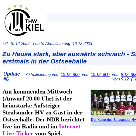
08.-10.12.2003 -
Letzte Aktualisierung: 10.12.2003
Zu Hause stark, aber auswärts schwach - S
erstmals in der Ostseehalle
Update
Aktualisierung vom
10.12. (#2)
, vom
10.12. (#1)
, vom
9.12. (#2
#6
vom
9.12. (#
Am kommenden Mittwoch
(Anwurf 20.00 Uhr) ist der
heimstarke Aufsteiger
Stralsunder HV zu Gast in der
Ostseehalle. Der NDR berichtet
Der Kader des Stralsunder HV
live im Radio und im
Internet-
Live-Ticker
vom Spiel.