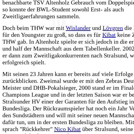
benachbarte TSV Altenholz Gebrauch vom Doppelspie
so konnte der BWL-Student sowohl Erst- als auch
Zweitligaerfahrungen sammeln.
Doch beim THW war mit
Wislander
und
Lövgren
die
für den Youngster zu groß, so dass es für
Kibat
keine 
THW gab. In Altenholz spielte er sich jedoch in die e
und half der Mannschaft aus dem Tabellenkeller. 200
er dann zum Zweitligakonkurrenten nach Stralsund, wo
erfolgreich spielt.
Mit seinen 23 Jahren kann er bereits auf viele Erfolge
zurückblicken. Zweimal wurde er mit den Zebras Deu
Meister und DHB-Pokalsieger, 2000 stand er im Final
Champions League und in der letzten Saison war er b
Stralsunder HV einer der Garanten für den Aufstieg in
Bundesliga. Der Rückraumspieler hat noch ein Jahr Ve
den Sundstädtern und will mit seiner neuen Mannschaf
dafür tun, um in der ersten Bundesliga zu bleiben. 
sprach "Rückkehrer"
Nico Kibat
über Stralsund, seine