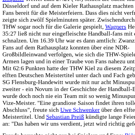
Düsseldorf und auf dem Kieler Rathausplatz machten 
Fans bereit für die Meisterfeiern. Dass dies nicht verf
zeigte sich zwölf Spielminuten später. Zwischendurch
THW sogar noch für die Galerie gespielt,
Wagners
He
35:27 ließ nicht nur eingefleischte Handball-fans mit
schnalzen. Um 16.39 Uhr war es dann amtlich: Zwanz
Fans auf dem Rathausplatz konnten über eine NDR-
Großbildleinwand verfolgen, wie sich die THW-Spiele
Armen lagen und in einer Traube von Fans nahezu unt
Mit 62:6 Punkten hatte der THW Kiel zu diesem Zeit
elften Deutschen Meistertitel unter dach und Fach geb
SG Flensburg-Handewitt wurde mit nur acht Minuspu
zweiter - ein Novum in der Geschichte der Handball-
wurde doch noch nie ein Team mit so wenig Minuspu
Vize-Meister. "Eine grandiose Saison findet ihren toll
Abschluss", freute sich
Uwe Schwenker
über den elft
Meistertitel. Und
Sebastian Preiß
kündigte lange Feier
an: "Das haben wir uns verdient, jetzt wird richtig gefe