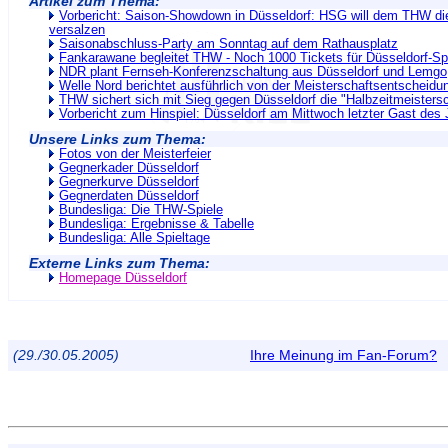
Artikel zum Thema:
Vorbericht: Saison-Showdown in Düsseldorf: HSG will dem THW di
versalzen
Saisonabschluss-Party am Sonntag auf dem Rathausplatz
Fankarawane begleitet THW - Noch 1000 Tickets für Düsseldorf-Spie
NDR plant Fernseh-Konferenzschaltung aus Düsseldorf und Lemgo
Welle Nord berichtet ausführlich von der Meisterschaftsentscheidu
THW sichert sich mit Sieg gegen Düsseldorf die "Halbzeitmeistersc
Vorbericht zum Hinspiel: Düsseldorf am Mittwoch letzter Gast des
Unsere Links zum Thema:
Fotos von der Meisterfeier
Gegnerkader Düsseldorf
Gegnerkurve Düsseldorf
Gegnerdaten Düsseldorf
Bundesliga: Die THW-Spiele
Bundesliga: Ergebnisse & Tabelle
Bundesliga: Alle Spieltage
Externe Links zum Thema:
Homepage Düsseldorf
(29./30.05.2005)
Ihre Meinung im Fan-Forum?