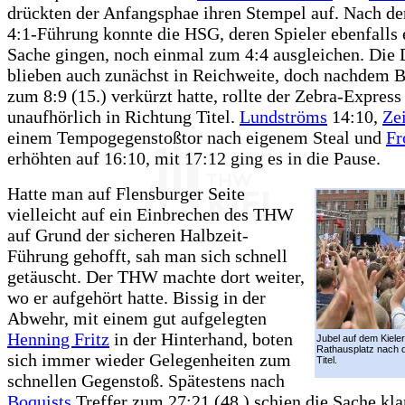
drückten der Anfangsphae ihren Stempel auf. Nach de
4:1-Führung konnte die HSG, deren Spieler ebenfalls 
Sache gingen, noch einmal zum 4:4 ausgleichen. Die 
blieben auch zunächst in Reichweite, doch nachdem B
zum 8:9 (15.) verkürzt hatte, rollte der Zebra-Express
unaufhörlich in Richtung Titel.
Lundströms
14:10,
Ze
einem Tempogegenstoßtor nach eigenem Steal und
Fr
erhöhten auf 16:10, mit 17:12 ging es in die Pause.
Hatte man auf Flensburger Seite
vielleicht auf ein Einbrechen des THW
auf Grund der sicheren Halbzeit-
Führung gehofft, sah man sich schnell
getäuscht. Der THW machte dort weiter,
wo er aufgehört hatte. Bissig in der
Abwehr, mit einem gut aufgelegten
Henning Fritz
in der Hinterhand, boten
Jubel auf dem Kieler
Rathausplatz nach d
sich immer wieder Gelegenheiten zum
Titel.
schnellen Gegenstoß. Spätestens nach
Boquists
Treffer zum 27:21 (48.) schien die Sache klar