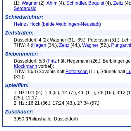
(1),
Wagner
(2),
Ahlm
(4),
Schindler
,
Boquist
(4),
Zeitz
(4)
Serdarusic
Schiedsrichter:
Heinz / Hock (beide Waiblingen-Neustadt)
Zeitstrafen:
Düsseldorf: 4 (2x Wagner (31., 39.), Petersson (51.), Leh
THW: 4 (
Hagen
(34.),
Zeitz
(44.),
Wagner
(52.),
Pungartn
Siebenmeter:
Düsseldorf: 5/3 (
Fritz
hält Hegemann (26.), Berblinger g
Klockmann
vorbei);
THW: 10/8 (Savonis hält
Pettersson
(11.), Sdunek hält
L
(31.))
Spielfilm:
1. Hz.: 0:1 (2.), 1:4 (6.), 4:4 (7.), 4:6 (11.), 7:8 (16.), 8:12 (
(25.), 12:17 ;
2. Hz.: 16:21 (36.), 17:24 (43.), 27:34 (57.)
Zuschauer:
3950 (Philipshalle, Düsseldorf)