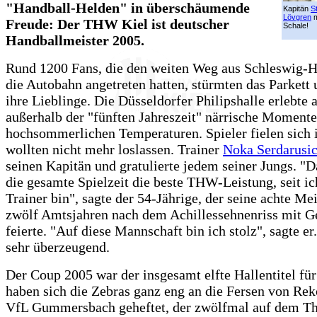
"Handball-Helden" in überschäumende
Kapitän
S
Lövgren
m
Freude: Der THW Kiel ist deutscher
Schale!
Handballmeister 2005.
Rund 1200 Fans, die den weiten Weg aus Schleswig-H
die Autobahn angetreten hatten, stürmten das Parkett 
ihre Lieblinge. Die Düsseldorfer Philipshalle erlebte 
außerhalb der "fünften Jahreszeit" närrische Momente,
hochsommerlichen Temperaturen. Spieler fielen sich 
wollten nicht mehr loslassen. Trainer
Noka Serdarusi
seinen Kapitän und gratulierte jedem seiner Jungs. "D
die gesamte Spielzeit die beste THW-Leistung, seit ic
Trainer bin", sagte der 54-Jährige, der seine achte Mei
zwölf Amtsjahren nach dem Achillessehnenriss mit G
feierte. "Auf diese Mannschaft bin ich stolz", sagte er
sehr überzeugend.
Der Coup 2005 war der insgesamt elfte Hallentitel fü
haben sich die Zebras ganz eng an die Fersen von Re
VfL Gummersbach geheftet, der zwölfmal auf dem Th