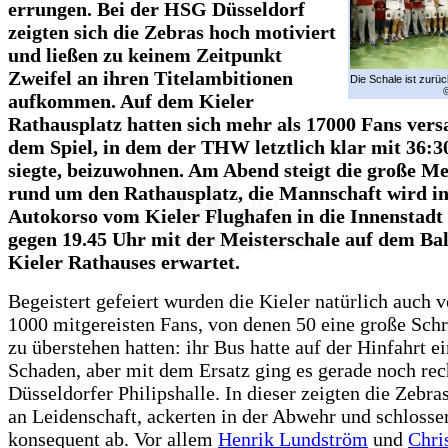
errungen. Bei der HSG Düsseldorf
zeigten sich die Zebras hoch motiviert
und ließen zu keinem Zeitpunkt
Zweifel an ihren Titelambitionen
Die Schale ist zurüc
aufkommen. Auf dem Kieler
Rathausplatz hatten sich mehr als 17000 Fans ver
dem Spiel, in dem der THW letztlich klar mit 36:3
siegte, beizuwohnen. Am Abend steigt die große Me
rund um den Rathausplatz, die Mannschaft wird i
Autokorso vom Kieler Flughafen in die Innenstadt
gegen 19.45 Uhr mit der Meisterschale auf dem Ba
Kieler Rathauses erwartet.
Begeistert gefeiert wurden die Kieler natürlich auch 
1000 mitgereisten Fans, von denen 50 eine große Sch
zu überstehen hatten: ihr Bus hatte auf der Hinfahrt e
Schaden, aber mit dem Ersatz ging es gerade noch rech
Düsseldorfer Philipshalle. In dieser zeigten die Zebr
an Leidenschaft, ackerten in der Abwehr und schlosse
konsequent ab. Vor allem
Henrik Lundström
und
Chri