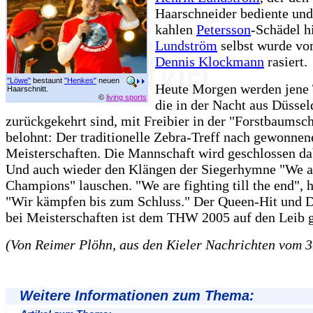
Haarschneider bediente und
kahlen
Petersson
-Schädel hi
Lundström
selbst wurde vo
Dennis Klockmann
rasiert.
"Löwe"
bestaunt
"Henkes"
neuen
Heute Morgen werden jene
Haarschnitt.
©
living sports
die in der Nacht aus Düssel
zurückgekehrt sind, mit Freibier in der "Forstbaumsc
belohnt: Der traditionelle Zebra-Treff nach gewonnen
Meisterschaften. Die Mannschaft wird geschlossen dab
Und auch wieder den Klängen der Siegerhymne "We a
Champions" lauschen. "We are fighting till the end", h
"Wir kämpfen bis zum Schluss." Der Queen-Hit und 
bei Meisterschaften ist dem THW 2005 auf den Leib 
(Von Reimer Plöhn, aus den Kieler Nachrichten vom 3
Weitere Informationen zum Thema: