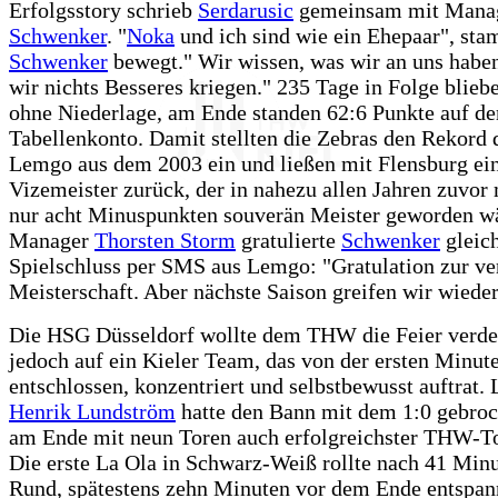
Erfolgsstory schrieb
Serdarusic
gemeinsam mit Mana
Schwenker
. "
Noka
und ich sind wie ein Ehepaar", sta
Schwenker
bewegt." Wir wissen, was wir an uns haben
wir nichts Besseres kriegen." 235 Tage in Folge blieb
ohne Niederlage, am Ende standen 62:6 Punkte auf d
Tabellenkonto. Damit stellten die Zebras den Rekord
Lemgo aus dem 2003 ein und ließen mit Flensburg ei
Vizemeister zurück, der in nahezu allen Jahren zuvor 
nur acht Minuspunkten souverän Meister geworden w
Manager
Thorsten Storm
gratulierte
Schwenker
gleic
Spielschluss per SMS aus Lemgo: "Gratulation zur ve
Meisterschaft. Aber nächste Saison greifen wir wieder
Die HSG Düsseldorf wollte dem THW die Feier verder
jedoch auf ein Kieler Team, das von der ersten Minut
entschlossen, konzentriert und selbstbewusst auftrat.
Henrik Lundström
hatte den Bann mit dem 1:0 gebro
am Ende mit neun Toren auch erfolgreichster THW-To
Die erste La Ola in Schwarz-Weiß rollte nach 41 Min
Rund, spätestens zehn Minuten vor dem Ende entspan