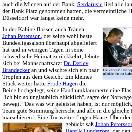
auch die Mienen auf der Bank.
Serdarusic
ließ alle la
der Bank Platz genommen hatten, die vermeintliche 
Düsseldorf war längst keine mehr.
In der Kabine flossen auch Tränen.
Johan Petersson
, der seine wohl beste
Bundesligasaison überhaupt abgeliefert
hat und in wenigen Tagen in seine
schwedische Heimat zurückkehrt, lehnte
sich bei Mannschaftsarzt
Dr. Detlev
Brandecker
an und wischte sich ein paar
Die Zebras: Erschöp
glücklich in der Kabi
Tropfen aus dem Gesicht. Ein kleines
Stück weiter hatte
Frode Hagen
die
Beine hochgelegt, seine Hand umklammerte eine Flas
"Ich bin so unglaublich glücklich", sagte der Norweger
bewegt. "Das was wir geleistet haben, ist nur möglic
Team gute Stimmung herrscht und alle in die gleiche
marschieren." Eine Tür weiter flogen Haare. Über de
gebückt saß
Johan Petersso
Henrik Lundström
, der den