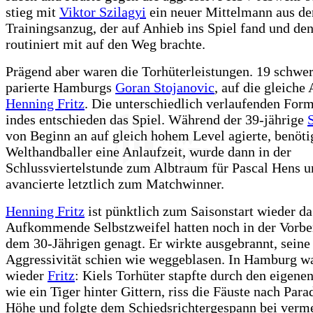
stieg mit
Viktor Szilagyi
ein neuer Mittelmann aus d
Trainingsanzug, der auf Anhieb ins Spiel fand und de
routiniert mit auf den Weg brachte.
Prägend aber waren die Torhüterleistungen. 19 schwer
parierte Hamburgs
Goran Stojanovic
, auf die gleiche
Henning Fritz
. Die unterschiedlich verlaufenden For
indes entschieden das Spiel. Während der 39-jährige
von Beginn an auf gleich hohem Level agierte, benöti
Welthandballer eine Anlaufzeit, wurde dann in der
Schlussviertelstunde zum Albtraum für Pascal Hens u
avancierte letztlich zum Matchwinner.
Henning Fritz
ist pünktlich zum Saisonstart wieder da
Aufkommende Selbstzweifel hatten noch in der Vorbe
dem 30-Jährigen genagt. Er wirkte ausgebrannt, seine 
Aggressivität schien wie weggeblasen. In Hamburg w
wieder
Fritz
: Kiels Torhüter stapfte durch den eigene
wie ein Tiger hinter Gittern, riss die Fäuste nach Para
Höhe und folgte dem Schiedsrichtergespann bei verme