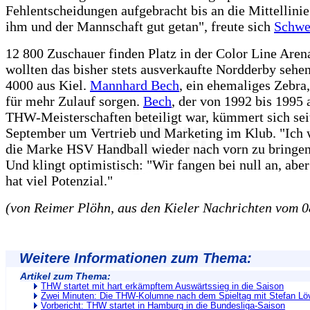
Fehlentscheidungen aufgebracht bis an die Mittellinie
ihm und der Mannschaft gut getan", freute sich
Schwe
12 800 Zuschauer finden Platz in der Color Line Aren
wollten das bisher stets ausverkaufte Nordderby sehe
4000 aus Kiel.
Mannhard Bech
, ein ehemaliges Zebra,
für mehr Zulauf sorgen.
Bech
, der von 1992 bis 1995 
THW-Meisterschaften beteiligt war, kümmert sich sei
September um Vertrieb und Marketing im Klub. "Ich w
die Marke HSV Handball wieder nach vorn zu bringen"
Und klingt optimistisch: "Wir fangen bei null an, ab
hat viel Potenzial."
(von Reimer Plöhn, aus den Kieler Nachrichten vom 0
Weitere Informationen zum Thema:
Artikel zum Thema:
THW startet mit hart erkämpftem Auswärtssieg in die Saison
Zwei Minuten: Die THW-Kolumne nach dem Spieltag mit Stefan Lö
Vorbericht: THW startet in Hamburg in die Bundesliga-Saison