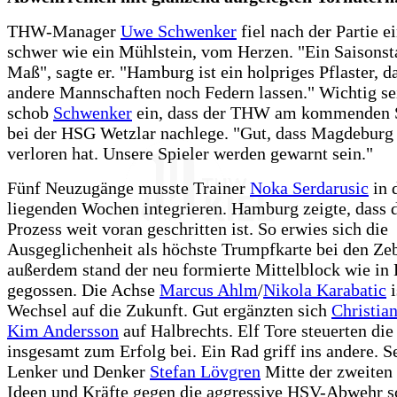
THW-Manager
Uwe Schwenker
fiel nach der Partie e
schwer wie ein Mühlstein, vom Herzen. "Ein Saisonst
Maß", sagte er. "Hamburg ist ein holpriges Pflaster, 
andere Mannschaften noch Federn lassen." Wichtig sei
schob
Schwenker
ein, dass der THW am kommenden 
bei der HSG Wetzlar nachlege. "Gut, dass Magdeburg 
verloren hat. Unsere Spieler werden gewarnt sein."
Fünf Neuzugänge musste Trainer
Noka Serdarusic
in 
liegenden Wochen integrieren. Hamburg zeigte, dass d
Prozess weit voran geschritten ist. So erwies sich die
Ausgeglichenheit als höchste Trumpfkarte bei den Zeb
außerdem stand der neu formierte Mittelblock wie in
gegossen. Die Achse
Marcus Ahlm
/
Nikola Karabatic
i
Wechsel auf die Zukunft. Gut ergänzten sich
Christian
Kim Andersson
auf Halbrechts. Elf Tore steuerten di
insgesamt zum Erfolg bei. Ein Rad griff ins andere. Se
Lenker und Denker
Stefan Lövgren
Mitte der zweiten
Ideen und Kräfte gegen die aggressive HSV-Abwehr 