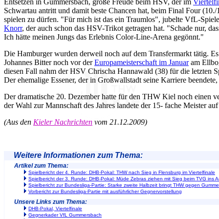
Entsetzen in Gummersbach, große Freude beim HSV, der im
Viertelf
Schwartau antritt und damit beste Chancen hat, beim Final Four (10./
spielen zu dürfen. "Für mich ist das ein Traumlos", jubelte VfL-Spie
Knorr
, der auch schon das HSV-Trikot getragen hat. "Schade nur, das
Ich hätte meinen Jungs das Erlebnis Color-Line-Arena gegönnt."
Die Hamburger wurden derweil noch auf dem Transfermarkt tätig. Es i
Johannes Bitter noch vor der
Europameisterschaft im Januar
am Ellbog
diesen Fall nahm der HSV Chrischa Hannawald (38) für die letzten Spi
Der ehemalige Essener, der in Großwallstadt seine Karriere beendete, s
Der dramatische 20. Dezember hatte für den THW Kiel noch einen ve
der Wahl zur Mannschaft des Jahres landete der 15- fache Meister auf 
(Aus den
Kieler Nachrichten
vom 21.12.2009)
Weitere Informationen zum Thema:
Artikel zum Thema:
Spielbericht der 4. Runde: DHB-Pokal: THW nach Sieg in Flensburg im Viertelfinale
Spielbericht der 3. Runde: DHB-Pokal: Müde Zebras ziehen mit Sieg beim TVG ins Ac
Spielbericht zur Bundesliga-Partie: Starke zweite Halbzeit bringt THW gegen Gumm
Vorbericht zur Bundesliga-Partie mit ausführlicher Gegnervorstellung
Unsere Links zum Thema:
DHB-Pokal, Viertelfinale
Gegnerkader VfL Gummersbach