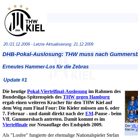
20./21.12.2009 -
Letzte Aktualisierung: 21.12.2009
DHB-Pokal-Auslosung: THW muss nach Gummers
Erneutes Hammer-Los für die Zebras
Update #1
Die heutige
Pokal-Viertelfinal-Auslosung
im Rahmen des
Bundesliga-Spitzenspiels des
THW gegen Hamburg
ergab einen weiteren Kracher für den THW Kiel auf
dem Weg zum Final Four: Die Kieler müssen am 6. oder
7. Februar - und damit direkt nach der
EM
-Pause - beim
VfL Gummersbach antreten. Damit kommt es im
Viertelfinale
zur Neuauflage des Endspiels 2009.
Der
VfL
Kiel im
V
Als "Losfee" fungierte der ehemalige Nationalspieler Stefan