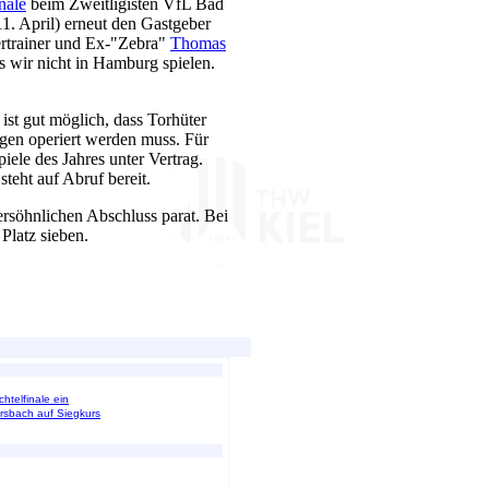
inale
beim Zweitligisten VfL Bad
11. April) erneut den Gastgeber
lertrainer und Ex-"Zebra"
Thomas
s wir nicht in Hamburg spielen.
st gut möglich, dass Torhüter
en operiert werden muss. Für
ele des Jahres unter Vertrag.
teht auf Abruf bereit.
rsöhnlichen Abschluss parat. Bei
Platz sieben.
htelfinale ein
ersbach auf Siegkurs