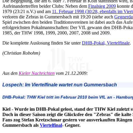
Die Begegnung, die am 6. oder 7. Februar in Köln stattfinden wird, ist
Aufeinandertreffen beider Clubs: Neben dem
Finalsieg 2009
konnte d
1979 (23:21 n.V.) und am
11. Februar 1998 (30:28, ebenfalls im Viert
verloren die Zebras in Gummersbach mit 19:20 (siehe auch
Gegnerda
Spiel zwischen den beiden Traditionsvereinen ist dabei auch das Aufe
erfolgreichsten Pokalmannschaften: Der VfL gewann den DHB-Pokal
1985, der THW 1998, 1999, 2000, 2007, 2008 und 2009.
Die komplette Auslosung finden Sie unter
DHB-Pokal, Viertelfinale
.
(Christian Robohm)
Aus den
Kieler Nachrichten
vom 21.12.2009:
Lospech: Im Viertelfinale wartet nun Gummersbach
DHB-Pokal: THW Kiel tritt im Februar 2010 beim VfL an - Hambur
Kiel - Wurde im DHB-Pokal gelost, stand der THW Kiel zuletzt s
Doch in dieser Saison zeigt die Glücksfee den "Zebras" die kalte
Fans zog Stefan Kretzschmar gestern vor ausverkauften Rängen 
Gummersbach als
Viertelfinal
- Gegner.