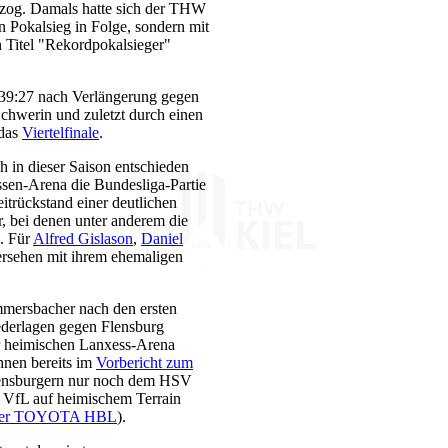
 zog. Damals hatte sich der THW
n Pokalsieg in Folge, sondern mit
n Titel "Rekordpokalsieger"
 39:27 nach Verlängerung gegen
chwerin und zuletzt durch einen
 das
Viertelfinale
.
in dieser Saison entschieden
ssen-Arena die Bundesliga-Partie
itrückstand einer deutlichen
r, bei denen unter anderem die
n. Für
Alfred Gislason
,
Daniel
dersehen mit ihrem ehemaligen
mersbacher nach den ersten
ederlagen gegen Flensburg
er heimischen Lanxess-Arena
hnen bereits im
Vorbericht zum
 Flensburgern nur noch dem HSV
 VfL auf heimischem Terrain
 der TOYOTA HBL
).