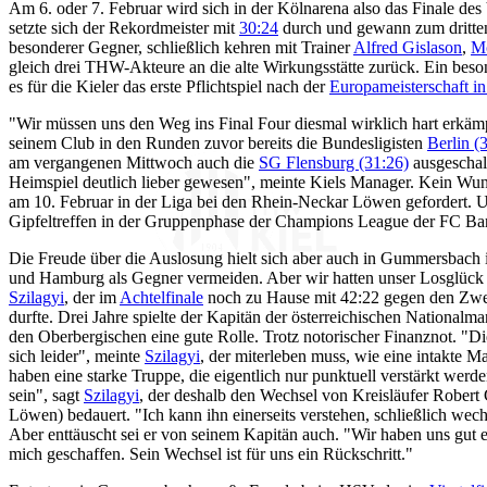
Am 6. oder 7. Februar wird sich in der Kölnarena also das Finale de
setzte sich der Rekordmeister mit
30:24
durch und gewann zum dritten
besonderer Gegner, schließlich kehren mit Trainer
Alfred Gislason
,
Mo
gleich drei THW-Akteure an die alte Wirkungsstätte zurück. Ein beson
es für die Kieler das erste Pflichtspiel nach der
Europameisterschaft in
"Wir müssen uns den Weg ins Final Four diesmal wirklich hart erkäm
seinem Club in den Runden zuvor bereits die Bundesligisten
Berlin (
am vergangenen Mittwoch auch die
SG Flensburg (31:26)
ausgeschalt
Heimspiel deutlich lieber gewesen", meinte Kiels Manager. Kein Wun
am 10. Februar in der Liga bei den Rhein-Neckar Löwen gefordert. 
Gipfeltreffen in der Gruppenphase der Champions League der FC Bar
Die Freude über die Auslosung hielt sich aber auch in Gummersbach 
und Hamburg als Gegner vermeiden. Aber wir hatten unser Losglück
Szilagyi
, der im
Achtelfinale
noch zu Hause mit 42:22 gegen den Zwei
durfte. Drei Jahre spielte der Kapitän der österreichischen Nationalmann
den Oberbergischen eine gute Rolle. Trotz notorischer Finanznot. "D
sich leider", meinte
Szilagyi
, der miterleben muss, wie eine intakte M
haben eine starke Truppe, die eigentlich nur punktuell verstärkt wer
sein", sagt
Szilagyi
, der deshalb den Wechsel von Kreisläufer Rober
Löwen) bedauert. "Ich kann ihn einerseits verstehen, schließlich wech
Aber enttäuscht sei er von seinem Kapitän auch. "Wir haben uns gut e
mich geschaffen. Sein Wechsel ist für uns ein Rückschritt."