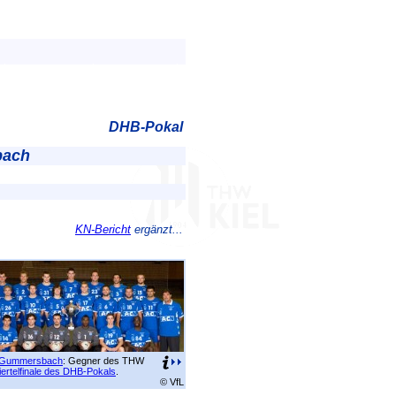
DHB-Pokal
bach
KN-Bericht
ergänzt...
 Gummersbach
: Gegner des THW
iertelfinale des DHB-Pokals
.
© VfL