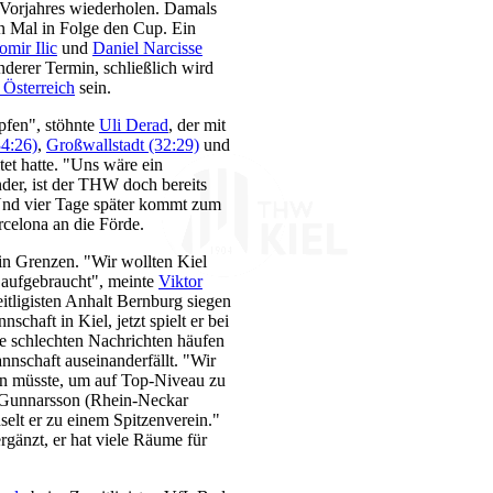
s Vorjahres wiederholen. Damals
 Mal in Folge den Cup. Ein
mir Ilic
und
Daniel Narcisse
derer Termin, schließlich wird
 Österreich
sein.
pfen", stöhnte
Uli Derad
, der mit
34:26)
,
Großwallstadt (32:29)
und
et hatte. "Uns wäre ein
der, ist der THW doch bereits
Und vier Tage später kommt zum
celona an die Förde.
in Grenzen. "Wir wollten Kiel
 aufgebraucht", meinte
Viktor
tligisten Anhalt Bernburg siegen
schaft in Kiel, jetzt spielt er bei
ie schlechten Nachrichten häufen
annschaft auseinanderfällt. "Wir
den müsste, um auf Top-Niveau zu
t Gunnarsson (Rhein-Neckar
selt er zu einem Spitzenverein."
rgänzt, er hat viele Räume für