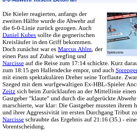
Die Kieler reagierten, anfangs der
zweiten Hälfte wurde die Abwehr auf
die 6-0-Linie zurück gezogen. Auch
Daniel Kubes
sollte die gegnerischen
Kreisläufer in den Griff bekommen.
Doch zunächst war es
Marcus Ahlm
, der
Spielszene.
einen Pass auf Zubai wegfing und
Narcisse
auf die Reise zum 17:14 schickte. Kurz dara
zum 18:15 gen Hallendecke empor, und auch
Sprenge
mit einem spektakulären Dreher seine Torflaute. Zwar
Szeged mit dem wurfgewaltigen Ex-HBL-Spieler Ancs
Zeitz
sich beim Zurücklaufen an der Mittellinie einen
Gastgeber "klaute" und durch die aufgerückte Abweh
marschierte, war klar: Die Gastgeber mussten ihrem
und ihrer Aggressivität im ersten Durchgang Tribut zo
Narcisse
schraubte das Ergebnis auf 21:16 (35.) - eine
Vorentscheidung.