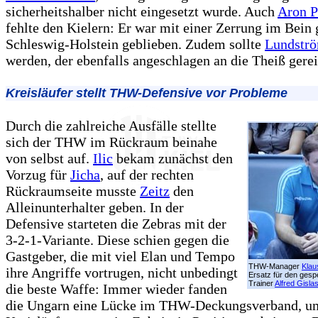
sicherheitshalber nicht eingesetzt wurde. Auch
Aron P
fehlte den Kielern: Er war mit einer Zerrung im Bein 
Schleswig-Holstein geblieben. Zudem sollte
Lundstr
werden, der ebenfalls angeschlagen an die Theiß gerei
Kreisläufer stellt THW-Defensive vor Probleme
Durch die zahlreiche Ausfälle stellte
sich der THW im Rückraum beinahe
von selbst auf.
Ilic
bekam zunächst den
Vorzug für
Jicha
, auf der rechten
Rückraumseite musste
Zeitz
den
Alleinunterhalter geben. In der
Defensive starteten die Zebras mit der
3-2-1-Variante. Diese schien gegen die
Gastgeber, die mit viel Elan und Tempo
THW-Manager
Klau
ihre Angriffe vortrugen, nicht unbedingt
Ersatz für den ges
Trainer
Alfred Gisla
die beste Waffe: Immer wieder fanden
die Ungarn eine Lücke im THW-Deckungsverband, um