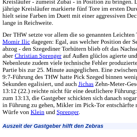
Kreisläufer - zumeist Zubai - in Position zu bringen. 
jährige Kreisläufer markierte fünf Tore im ersten Du
hielt seine Farben im Duett mit einer aggressiven De
lange in Reichweite.
Der THW setzte vor allem die so genannten Leichten 
Momir Ilic
dagegen: Egal, aus welcher Position der S
abzog - den Szegediner Torhütern blieb oft das Nachs
aber
Christian Sprenger
auf Außen glüclos agierte und
Nebenleute zudem viele technische Fehler produzierte
Partie bis zur 25. Minute ausgeglichen. Eine zwischen
9:7-Führung des THW hatte Pick Szeged binnen weni
Sekunden egalisiert, und auch
Jichas
Zehn-Meter-Ges
13:12 (22.) reichte nicht für eine deutlichere Führung:
zum 13:13, die Gastgeber schickten sich danach sogar
in Führung zu gehen, Mikler im Pick-Tor entschärfte
Würfe von
Klein
und
Sprenger
.
Auszeit der Gastgeber hilft den Zebras