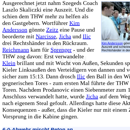
Ausgerechnet jetzt nahm Szegeds Coach
Laszlo Skaliczki eine Auszeit. Und die
schien dem THW mehr zu helfen als
den Gastgebern. Wortführer
Kim
Andersson
gönnte
Zeitz
eine Pause und
beorderte mit
Narcisse
,
Jicha
und
Ilic
drei Rechtshänder in den Rückraum.
Kim Andersson
gön
Auszeit und schickte
Reichmann
kam für
Sprenger
- und der
Rechtshänder in d
THW zog davon: Erst verwandelte
Klein
brillant und mit Wucht von Außen, Sekunden sp
Kieler Linksaußen den Verteidigern von dannen und 
sicher zum 15:13. Dann drosch
Ilic
den Ball in den W
gegnerischen Tores - zum ersten Mal führte der THW 
Toren. Nachdem Prodanovic einen Siebenmeter zum 
Anschluss verwandelt hatte, wurde
Jicha
auf dem Weg
nach eigenem Steal gefoult. Allerdings hatte diese Ak
Konsequenzen - außer, dass die Kieler nur mit einem
Vorsprung in die Kabine gingen.
6-0-Abwehr mischt Beton an