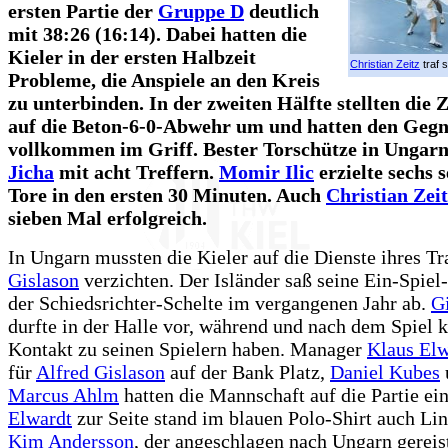
ersten Partie der
Gruppe D
deutlich
mit 38:26 (16:14). Dabei hatten die
Kieler in der ersten Halbzeit
Christian Zeitz
traf 
Probleme, die Anspiele an den Kreis
zu unterbinden. In der zweiten Hälfte stellten die
auf die Beton-6-0-Abwehr um und hatten den Geg
vollkommen im Griff. Bester Torschütze in Ungar
Jicha
mit acht Treffern.
Momir Ilic
erzielte sechs 
Tore in den ersten 30 Minuten. Auch
Christian Zei
sieben Mal erfolgreich.
In Ungarn mussten die Kieler auf die Dienste ihres Tr
Gislason
verzichten. Der Isländer saß seine Ein-Spiel
der Schiedsrichter-Schelte im vergangenen Jahr ab.
G
durfte in der Halle vor, während und nach dem Spiel 
Kontakt zu seinen Spielern haben. Manager
Klaus Elw
für
Alfred Gislason
auf der Bank Platz,
Daniel Kubes
Marcus Ahlm
hatten die Mannschaft auf die Partie e
Elwardt
zur Seite stand im blauen Polo-Shirt auch Li
Kim Andersson
, der angeschlagen nach Ungarn gereis