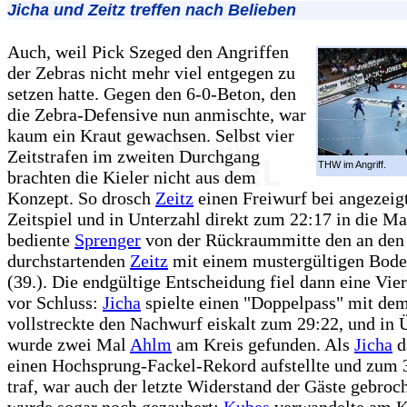
Jicha und Zeitz treffen nach Belieben
Auch, weil Pick Szeged den Angriffen
der Zebras nicht mehr viel entgegen zu
setzen hatte. Gegen den 6-0-Beton, den
die Zebra-Defensive nun anmischte, war
kaum ein Kraut gewachsen. Selbst vier
Zeitstrafen im zweiten Durchgang
THW im Angriff.
brachten die Kieler nicht aus dem
Konzept. So drosch
Zeitz
einen Freiwurf bei angezei
Zeitspiel und in Unterzahl direkt zum 22:17 in die M
bediente
Sprenger
von der Rückraummitte den an den
durchstartenden
Zeitz
mit einem mustergültigen Bode
(39.). Die endgültige Entscheidung fiel dann eine Vie
vor Schluss:
Jicha
spielte einen "Doppelpass" mit de
vollstreckte den Nachwurf eiskalt zum 29:22, und in 
wurde zwei Mal
Ahlm
am Kreis gefunden. Als
Jicha
d
einen Hochsprung-Fackel-Rekord aufstellte und zum 3
traf, war auch der letzte Widerstand der Gäste gebroc