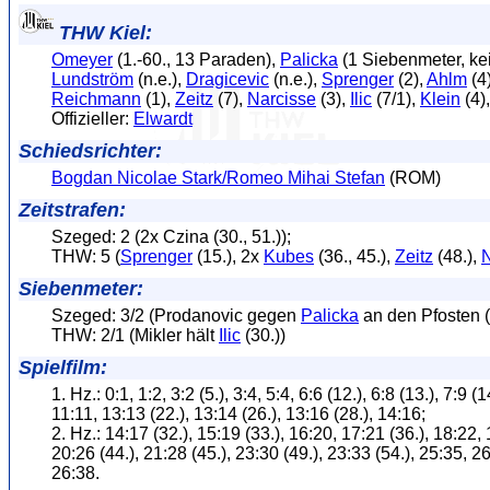
THW Kiel:
Omeyer
(1.-60., 13 Paraden),
Palicka
(1 Siebenmeter, ke
Lundström
(n.e.),
Dragicevic
(n.e.),
Sprenger
(2),
Ahlm
(4
Reichmann
(1),
Zeitz
(7),
Narcisse
(3),
Ilic
(7/1),
Klein
(4)
Offizieller:
Elwardt
Schiedsrichter:
Bogdan Nicolae Stark/Romeo Mihai Stefan
(ROM)
Zeitstrafen:
Szeged: 2 (2x Czina (30., 51.));
THW: 5 (
Sprenger
(15.), 2x
Kubes
(36., 45.),
Zeitz
(48.),
N
Siebenmeter:
Szeged: 3/2 (Prodanovic gegen
Palicka
an den Pfosten (
THW: 2/1 (Mikler hält
Ilic
(30.))
Spielfilm:
1. Hz.: 0:1, 1:2, 3:2 (5.), 3:4, 5:4, 6:6 (12.), 6:8 (13.), 7:9 (1
11:11, 13:13 (22.), 13:14 (26.), 13:16 (28.), 14:16;
2. Hz.: 14:17 (32.), 15:19 (33.), 16:20, 17:21 (36.), 18:22, 
20:26 (44.), 21:28 (45.), 23:30 (49.), 23:33 (54.), 25:35, 26
26:38.