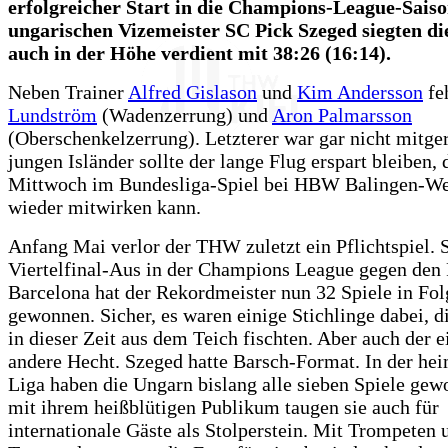
erfolgreicher Start in die Champions-League-Sais
ungarischen Vizemeister SC Pick Szeged siegten d
auch in der Höhe verdient mit 38:26 (16:14).
Neben Trainer
Alfred Gislason
und
Kim Andersson
fe
Lundström
(Wadenzerrung) und
Aron Palmarsson
(Oberschenkelzerrung). Letzterer war gar nicht mitge
jungen Isländer sollte der lange Flug erspart bleiben,
Mittwoch im Bundesliga-Spiel bei HBW Balingen-Wei
wieder mitwirken kann.
Anfang Mai verlor der THW zuletzt ein Pflichtspiel. 
Viertelfinal-Aus in der Champions League gegen den
Barcelona hat der Rekordmeister nun 32 Spiele in Fol
gewonnen. Sicher, es waren einige Stichlinge dabei, di
in dieser Zeit aus dem Teich fischten. Aber auch der e
andere Hecht. Szeged hatte Barsch-Format. In der he
Liga haben die Ungarn bislang alle sieben Spiele gew
mit ihrem heißblütigen Publikum taugen sie auch für
internationale Gäste als Stolperstein. Mit Trompeten 