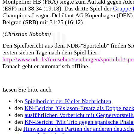
Montpellier HB (FRA) siegte zum Auftakt gegen Ad
(ESP) mit 38:34 (19:18). Das dritte Spiel der
Gruppe 
Champions-League-Debütant AG Kopenhagen (DEN) b
Belgrad (SRB) mit 31:25 (16:12).
(Christian Robohm)
Den Spielbericht aus dem NDR-"Sportclub" finden Sie
ersten sieben Tage nach dem Spiel hier:
http://www.ndr.de/fernsehen/sendungen/sportclub/sp
Danach geht er automatisch offline.
Lesen Sie bitte auch
den
Spielbericht der Kieler Nachrichten
,
den
KN-Bericht "Gislason-Ersatz als Doppelpac
den
ausführlichen Vorbericht mit Gegnervorstell
den
KN-Bericht "Mit Trio gegen spanische Phala
die
Hinweise zu den Partien der anderen deutsch