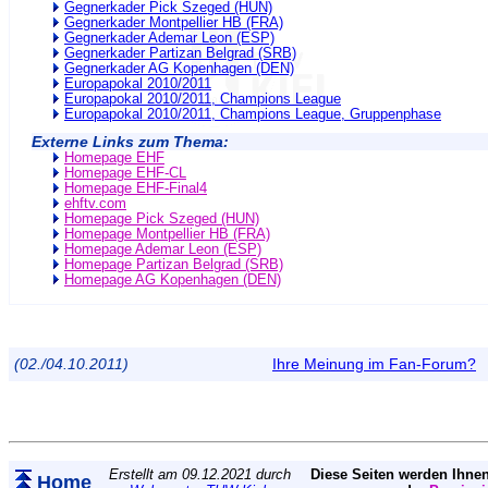
Gegnerkader Pick Szeged (HUN)
Gegnerkader Montpellier HB (FRA)
Gegnerkader Ademar Leon (ESP)
Gegnerkader Partizan Belgrad (SRB)
Gegnerkader AG Kopenhagen (DEN)
Europapokal 2010/2011
Europapokal 2010/2011, Champions League
Europapokal 2010/2011, Champions League, Gruppenphase
Externe Links zum Thema:
Homepage EHF
Homepage EHF-CL
Homepage EHF-Final4
ehftv.com
Homepage Pick Szeged (HUN)
Homepage Montpellier HB (FRA)
Homepage Ademar Leon (ESP)
Homepage Partizan Belgrad (SRB)
Homepage AG Kopenhagen (DEN)
(02./04.10.2011)
Ihre Meinung im Fan-Forum?
Erstellt am 09.12.2021 durch
Diese Seiten werden Ihnen
Home