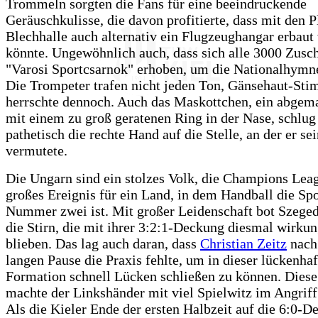
Trommeln sorgten die Fans für eine beeindruckende
Geräuschkulisse, die davon profitierte, dass mit den P
Blechhalle auch alternativ ein Flugzeughangar erbaut
könnte. Ungewöhnlich auch, dass sich alle 3000 Zusch
"Varosi Sportcsarnok" erhoben, um die Nationalhymne
Die Trompeter trafen nicht jeden Ton, Gänsehaut-St
herrschte dennoch. Auch das Maskottchen, ein abgema
mit einem zu groß geratenen Ring in der Nase, schlug
pathetisch die rechte Hand auf die Stelle, an der er se
vermutete.
Die Ungarn sind ein stolzes Volk, die Champions Lea
großes Ereignis für ein Land, in dem Handball die Spo
Nummer zwei ist. Mit großer Leidenschaft bot Szeged
die Stirn, die mit ihrer 3:2:1-Deckung diesmal wirkun
blieben. Das lag auch daran, dass
Christian Zeitz
nach
langen Pause die Praxis fehlte, um in dieser lückenha
Formation schnell Lücken schließen zu können. Diese
machte der Linkshänder mit viel Spielwitz im Angriff
Als die Kieler Ende der ersten Halbzeit auf die 6:0-