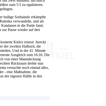
er nur zwei Minuten, um durch
ößen zum 5:5 zu egalisieren.
gelingen.
er bullige Sorhaindo erkämpfte
Rutenka verwandelte, und als
Katalanen in die Partie fand,
 zur Pause wieder auf drei
konterte Kielce erneut: Jurecki
er der zweiten Halbzeit, die
nteilen. Und in der 41. Minute
erneute Ausgleich zum 16:16. Die
auch von einer Manndeckung
 rechten Rückraum drehte nun
ta versuchte noch einmal alles,
eler - eine Maßnahme, die
us der eigenen Hälfte in den