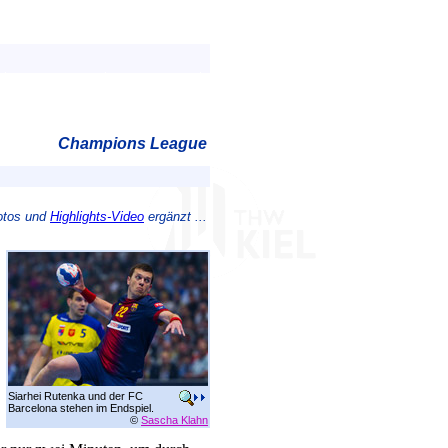
Champions League
otos und
Highlights-Video
ergänzt ...
Siarhei Rutenka und der FC
Barcelona stehen im Endspiel.
©
Sascha Klahn