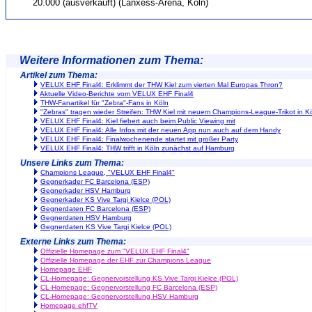
20.000 (ausverkauft) (Lanxess-Arena, Köln)
Weitere Informationen zum Thema:
Artikel zum Thema:
VELUX EHF Final4: Erklimmt der THW Kiel zum vierten Mal Europas Thron?
Aktuelle Video-Berichte vom VELUX EHF Final4
THW-Fanartikel für "Zebra"-Fans in Köln
"Zebras" tragen wieder Streifen: THW Kiel mit neuem Champions-League-Trikot in K
VELUX EHF Final4: Kiel fiebert auch beim Public Viewing mit
VELUX EHF Final4: Alle Infos mit der neuen App nun auch auf dem Handy
VELUX EHF Final4: Finalwochenende startet mit großer Party
VELUX EHF Final4: THW trifft in Köln zunächst auf Hamburg
Unsere Links zum Thema:
Champions League, "VELUX EHF Final4"
Gegnerkader FC Barcelona (ESP)
Gegnerkader HSV Hamburg
Gegnerkader KS Vive Targi Kielce (POL)
Gegnerdaten FC Barcelona (ESP)
Gegnerdaten HSV Hamburg
Gegnerdaten KS Vive Targi Kielce (POL)
Externe Links zum Thema:
Offizielle Homepage zum "VELUX EHF Final4"
Offizielle Homepage der EHF zur Champions League
Homepage EHF
CL-Homepage: Gegnervorstellung KS Vive Targi Kielce (POL)
CL-Homepage: Gegnervorstellung FC Barcelona (ESP)
CL-Homepage: Gegnervorstellung HSV Hamburg
Homepage ehfTV