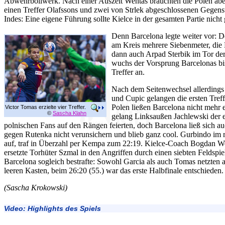
Abwehrbollwerk. Nach einer Auszeit Wentas brauchten die Polen ab
einen Treffer Olafssons und zwei von Strlek abgeschlossenen Gegenst
Indes: Eine eigene Führung sollte Kielce in der gesamten Partie nicht 
Denn Barcelona legte weiter vor: D
am Kreis mehrere Siebenmeter, die 
dann auch Arpad Sterbik im Tor der 
wuchs der Vorsprung Barcelonas bis
Treffer an.
Nach dem Seitenwechsel allerdings 
und Cupic gelangen die ersten Treff
Polen ließen Barcelona nicht mehr e
Victor Tomas erzielte vier Treffer.
©
Sascha Klahn
gelang Linksaußen Jachlewski der 
polnischen Fans auf den Rängen feierten, doch Barcelona ließ sich 
gegen Rutenka nicht verunsichern und blieb ganz cool. Gurbindo im
auf, traf in Überzahl per Kempa zum 22:19. Kielce-Coach Bogdan Wen
ersetzte Torhüter Szmal in den Angriffen durch einen siebten Feldspi
Barcelona sogleich bestrafte: Sowohl Garcia als auch Tomas netzten a
leeren Kasten, beim 26:20 (55.) war das erste Halbfinale entschieden.
(Sascha Krokowski)
Video: Highlights des Spiels