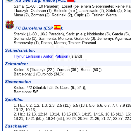
KS Vive Targi Kielce (POL
):
Szmal (1.-60., 10 Paraden), Losert (bei einem Siebenmeter, keine Par
Tkaczyk, Olafsson (1), Bielecki (n.e.), Jachlewski (2), Strlek (4), Stojk
Musa (2), Zorman (2), Rosinski (2), Cupic (2); Trainer: Wenta
FC Barcelona (ESP
):
Sterbik (1.-60., 10/2 Paraden), Saric (n.e.); Nöddesbo (3), Garcia (5),
Sorhaindo (1), Sarmiento, Montoro, Gurbindo (3), Jernemyr, Aguirrezab
Stranovsky (1), Rocas, Morros; Trainer: Pascual
Schiedsrichter:
Hlynur Leifsson / Anton Palsson
(Island)
Zeitstrafen:
Kielce: 3 (Tkaczyk (22.), Zorman (36.), Buntic (50.));
Barcelona: 1 (Gurbindo (34.)):
Siebenmeter:
Kielce: 4/2 (Sterbik hält 2x Cupic (6., 34.));
Barcelona: 5/5
Spielfilm:
1. Hz.: 0:2, 1:2, 1:3, 2:3, 2:5 (11.), 5:5 (13.), 5:6, 6:6, 6:7, 7:7, 7:9 (1
10:12, 10:13;
2. Hz.: 12:13, 12:14, 13:14, 13:15 (36.), 14:15, 14:16, 16:16 (41.), 16
18:21, 19:21 (50.), 19:24 (53.), 20:24, 20:26, 21:26, 21:27, 22:27, 22:
Zuschauer: