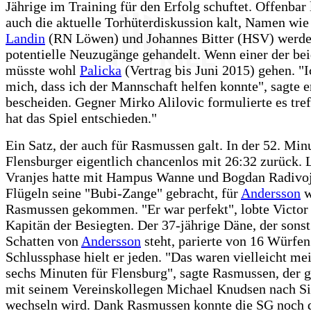
Jährige im Training für den Erfolg schuftet. Offenbar 
auch die aktuelle Torhüterdiskussion kalt, Namen wi
Landin
(RN Löwen) und Johannes Bitter (HSV) werden
potentielle Neuzugänge gehandelt. Wenn einer der be
müsste wohl
Palicka
(Vertrag bis Juni 2015) gehen. "I
mich, dass ich der Mannschaft helfen konnte", sagte e
bescheiden. Gegner Mirko Alilovic formulierte es tref
hat das Spiel entschieden."
Ein Satz, der auch für Rasmussen galt. In der 52. Min
Flensburger eigentlich chancenlos mit 26:32 zurück.
Vranjes hatte mit Hampus Wanne und Bogdan Radivoj
Flügeln seine "Bubi-Zange" gebracht, für
Andersson
w
Rasmussen gekommen. "Er war perfekt", lobte Victor
Kapitän der Besiegten. Der 37-jährige Däne, der sonst
Schatten von
Andersson
steht, parierte von 16 Würfen 
Schlussphase hielt er jeden. "Das waren vielleicht mei
sechs Minuten für Flensburg", sagte Rasmussen, der
mit seinem Vereinskollegen Michael Knudsen nach S
wechseln wird. Dank Rasmussen konnte die SG noch 