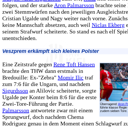
folgen, und der starke
Aron Palmarsson
brachte seine
zwei Stemmwürfen nach den jeweiligen Ausgleichstre
Cristian Ugalde und Nagy weiter nach vorne. Zunächs
keine Mannschaft absetzen, auch weil
Niclas Ekberg
e
seinem Strafwurf scheiterte. So stand es nach elf Spi
unentschieden.
Veszprem erkämpft sich kleines Polster
Eine Zeitstrafe gegen
Rene Toft Hansen
brachte den THW dann erstmals in
Bredouille: Ex-"Zebra"
Momir Ilic
traf
zum 7:6 für die Ungarn, und nachdem
Sigurdsson
an Alilovic scheiterte, sorgte
Ugalde per Konter beim 8:6 für die erste
Zwei-Tore-Führung der Partie.
Überragend:
Aron P
führte klasse Regie 
Palmarsson
antwortete zwar mit einem
zudem sieben Tore.
Sprungwurf, doch nachdem Chema
Rodriguez genau in dem Moment einen Schlagwurf zu