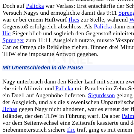
Doch auf
Palicka
war Verlass: Erst entschärfte der S
Versuch Nagys und ermöglichte damit das 9:11
Spren
war er bei einem Hüftwurf
Ilics
zur Stelle, während
W
Gegenstoß erfolgreich abschloss. Als
Palicka
dann ern
Ilic
Sieger blieb und sogleich den Gegenstoß einleitet
Sprenger
zum 11:11-Ausgleich nutzte, musste Veszp
Carlos Ortega die Reißleine ziehen. Binnen drei Minut
THW eine imposante Antwort gegeben.
Mit Unentschieden in die Pause
Nagy unterbrach dann den Kieler Lauf mit seinem zwe
ehe sich Alilovic und
Palicka
mit Paraden im Zehn-S
ein Duell auf Augenhöhe lieferten.
Sigurdsson
gelang 
der Ausgleich, und als die slowenischen Unparteiisch
Jichas
gegen Nagy nicht ahndeten, war es erneut der f
Isländer, der den THW in Führung warf. Da aber
Palm
vor dem Seitenwechsel eine Zeitstrafe kassierte und 
Siebenmeterstrich sichere
Ilic
traf, ging es mit einem