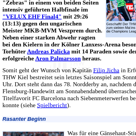
"Zebras" in einem von beiden Seiten
intensiv geführten Halbfinale im
"VELUX EHF Final4"
mit 29:26
(13:13) gegen den ungarischen
Geschafft! Der THW 
zum siebten Mal ins
Meister MKB-MVM Veszprem durch.
die Champions Leag
Neben einer starken Abwehr ragten
bei den Kielern in der Kölner Lanxess-Arena beso
Torhüter
Andreas Palicka
mit 14 Paraden sowie de
erfolgreiche
Aron Palmarsson
heraus.
Somit geht der Wunsch von Kapitän
Filip Jicha
in Erf
THW Kiel bestreitet sein letztes Saisonspiel am Son
Uhr. Dort steht dann das 78. Nordderby an, nachdem 
Flensburg-Handewitt am Sonnabendabend überrasche
Titelfavorit FC Barcelona nach Siebenmeterwerfen be
konnte (siehe
Spielbericht
).
Rasanter Beginn
Was für eine Gänsehaut-St