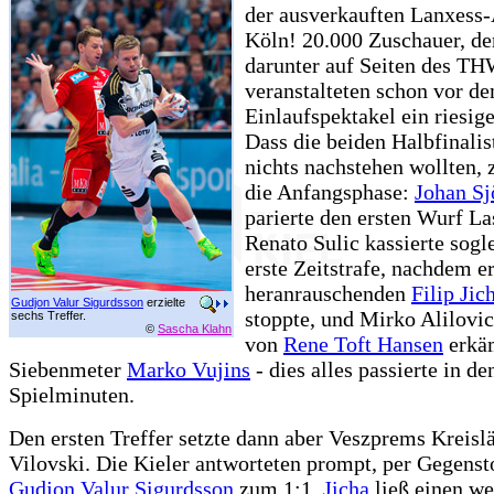
der ausverkauften Lanxess-
Köln! 20.000 Zuschauer, de
darunter auf Seiten des TH
veranstalteten schon vor d
Einlaufspektakel ein riesig
Dass die beiden Halbfinali
nichts nachstehen wollten, 
die Anfangsphase:
Johan Sj
parierte den ersten Wurf La
Renato Sulic kassierte sogl
erste Zeitstrafe, nachdem e
heranrauschenden
Filip Jic
Gudjon Valur Sigurdsson
erzielte
stoppte, und Mirko Alilovic
sechs Treffer.
©
Sascha Klahn
von
Rene Toft Hansen
erkä
Siebenmeter
Marko Vujins
- dies alles passierte in de
Spielminuten.
Den ersten Treffer setzte dann aber Veszprems Kreisl
Vilovski. Die Kieler antworteten prompt, per Gegenst
Gudjon Valur Sigurdsson
zum 1:1,
Jicha
ließ einen we