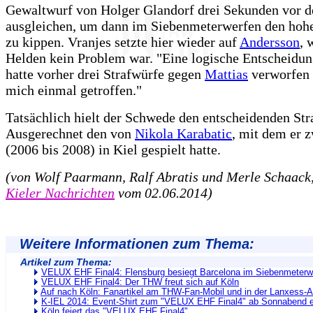
Gewaltwurf von Holger Glandorf drei Sekunden vor d
ausgleichen, um dann im Siebenmeterwerfen den hoh
zu kippen. Vranjes setzte hier wieder auf
Andersson
, 
Helden kein Problem war. "Eine logische Entscheidun
hatte vorher drei Strafwürfe gegen
Mattias
verworfen 
mich einmal getroffen."
Tatsächlich hielt der Schwede den entscheidenden Str
Ausgerechnet den von
Nikola Karabatic
, mit dem er z
(2006 bis 2008) in Kiel gespielt hatte.
(von Wolf Paarmann, Ralf Abratis und Merle Schaack,
Kieler Nachrichten
vom 02.06.2014)
Weitere Informationen zum Thema:
Artikel zum Thema:
VELUX EHF Final4: Flensburg besiegt Barcelona im Siebenmeterw
VELUX EHF Final4: Der THW freut sich auf Köln
Auf nach Köln: Fanartikel am THW-Fan-Mobil und in der Lanxess-
K-IEL 2014: Event-Shirt zum "VELUX EHF Final4" ab Sonnabend er
Köln feiert das "VELUX EHF Final4"