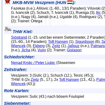
MKB-MVM Veszprem (HUN
):
Fazekas (n.e.), Alilovic (1.-60., 13/1 Paraden); Vilovski (2
G. Ivancsik (2), Schuch, T. Ivancsik (1), Ruesga (3),
Ilic
(5
(n.e.), Nagy (4), Jamali (n.e.), Ugalde (4), Rodriguez (2), 
(2); Trainer: Ortega
THW Kiel:
Sjöstrand
(1.-15. und bei einem Siebenmeter, 2 Paraden
(15.-60., 14 Paraden);
Toft Hansen
(1),
Sigurdsson
(6),
S
Wiencek
(3),
Ekberg
(3),
Zeitz
(1),
Jallouz
(n.e.),
Palmars
(n.e.),
Jicha
(4),
Vujin
(2); Trainer:
Gislason
Schiedsrichter:
Nenad Krstic / Peter Ljubic
(Slowenien
Zeitstrafen:
Veszprem: 3 (Sulic (2.), Schuch (12.), Terzic (45.));
THW: 6 (2x
Zeitz
(5., 17.), 2x
Toft Hansen
(13., 42.),
Palm
Wiencek
(43.))
Rote Karten:
Veszprem: Sulic (43.) nach bösem Foulspiel
Siebenmeter: