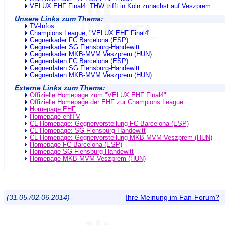
VELUX EHF Final4: THW trifft in Köln zunächst auf Veszprem
Unsere Links zum Thema:
TV-Infos
Champions League, "VELUX EHF Final4"
Gegnerkader FC Barcelona (ESP)
Gegnerkader SG Flensburg-Handewitt
Gegnerkader MKB-MVM Veszprem (HUN)
Gegnerdaten FC Barcelona (ESP)
Gegnerdaten SG Flensburg-Handewitt
Gegnerdaten MKB-MVM Veszprem (HUN)
Externe Links zum Thema:
Offizielle Homepage zum "VELUX EHF Final4"
Offizielle Homepage der EHF zur Champions League
Homepage EHF
Homepage ehfTV
CL-Homepage: Gegnervorstellung FC Barcelona (ESP)
CL-Homepage: SG Flensburg-Handewitt
CL-Homepage: Gegnervorstellung MKB-MVM Veszprem (HUN)
Homepage FC Barcelona (ESP)
Homepage SG Flensburg-Handewitt
Homepage MKB-MVM Veszprem (HUN)
(31.05./02.06.2014)
Ihre Meinung im Fan-Forum?