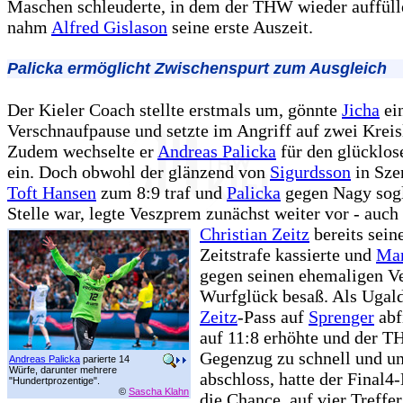
Maschen schleuderte, in dem der THW wieder auffüll
nahm
Alfred Gislason
seine erste Auszeit.
Palicka ermöglicht Zwischenspurt zum Ausgleich
Der Kieler Coach stellte erstmals um, gönnte
Jicha
ein
Verschnaufpause und setzte im Angriff auf zwei Kreis
Zudem wechselte er
Andreas Palicka
für den glücklo
ein. Doch obwohl der glänzend von
Sigurdsson
in Sze
Toft Hansen
zum 8:9 traf und
Palicka
gegen Nagy sogl
Stelle war, legte Veszprem zunächst weiter vor - auch
Christian Zeitz
bereits sein
Zeitstrafe kassierte und
Mar
gegen seinen ehemaligen Ve
Wurfglück besaß. Als Ugal
Zeitz
-Pass auf
Sprenger
abf
auf 11:8 erhöhte und der 
Gegenzug zu schnell und u
Andreas Palicka
parierte 14
Würfe, darunter mehrere
abschloss, hatte der Final4
"Hundertprozentige".
©
Sascha Klahn
die Chance, auf vier Treffe