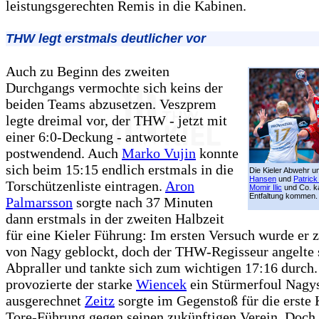
leistungsgerechten Remis in die Kabinen.
THW legt erstmals deutlicher vor
Auch zu Beginn des zweiten
Durchgangs vermochte sich keins der
beiden Teams abzusetzen. Veszprem
legte dreimal vor, der THW - jetzt mit
einer 6:0-Deckung - antwortete
postwendend. Auch
Marko Vujin
konnte
sich beim 15:15 endlich erstmals in die
Die Kieler Abwehr 
Hansen
und
Patric
Torschützenliste eintragen.
Aron
Momir Ilic
und Co. k
Entfaltung kommen.
Palmarsson
sorgte nach 37 Minuten
dann erstmals in der zweiten Halbzeit
für eine Kieler Führung: Im ersten Versuch wurde er 
von Nagy geblockt, doch der THW-Regisseur angelte 
Abpraller und tankte sich zum wichtigen 17:16 durch
provozierte der starke
Wiencek
ein Stürmerfoul Nagys
ausgerechnet
Zeitz
sorgte im Gegenstoß für die erste 
Tore-Führung gegen seinen zukünftigen Verein. Doch 