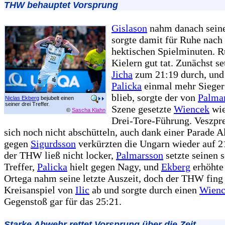
THW behauptet Vorsprung
Gislason
nahm danach seine
sorgte damit für Ruhe nach
hektischen Spielminuten. R
Kielern gut tat. Zunächst se
Jicha
zum 21:19 durch, un
Palicka
einmal mehr Siege
blieb, sorgte der von
Palma
Niclas Ekberg
bejubelt einen
seiner drei Treffer.
Szene gesetzte
Wiencek
wie
©
Sascha Klahn
Drei-Tore-Führung. Veszpre
sich noch nicht abschütteln, auch dank einer Parade A
gegen
Sigurdsson
verkürzten die Ungarn wieder auf 2
der THW ließ nicht locker,
Palmarsson
setzte seinen 
Treffer,
Palicka
hielt gegen Nagy, und
Ekberg
erhöhte 
Ortega nahm seine letzte Auszeit, doch der THW fing
Kreisanspiel von
Ilic
ab und sorgte durch einen
Wienc
Gegenstoß gar für das 25:21.
Starke Abwehr rettet Vorsprung über die Zeit