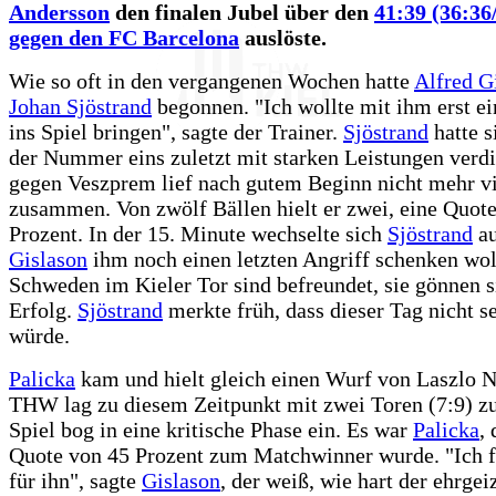
Andersson
den finalen Jubel über den
41:39 (36:36
gegen den FC Barcelona
auslöste.
Wie so oft in den vergangenen Wochen hatte
Alfred G
Johan Sjöstrand
begonnen. "Ich wollte mit ihm erst e
ins Spiel bringen", sagte der Trainer.
Sjöstrand
hatte s
der Nummer eins zuletzt mit starken Leistungen verdi
gegen Veszprem lief nach gutem Beginn nicht mehr vi
zusammen. Von zwölf Bällen hielt er zwei, eine Quot
Prozent. In der 15. Minute wechselte sich
Sjöstrand
au
Gislason
ihm noch einen letzten Angriff schenken wol
Schweden im Kieler Tor sind befreundet, sie gönnen s
Erfolg.
Sjöstrand
merkte früh, dass dieser Tag nicht s
würde.
Palicka
kam und hielt gleich einen Wurf von Laszlo N
THW lag zu diesem Zeitpunkt mit zwei Toren (7:9) zu
Spiel bog in eine kritische Phase ein. Es war
Palicka
,
Quote von 45 Prozent zum Matchwinner wurde. "Ich 
für ihn", sagte
Gislason
, der weiß, wie hart der ehrgei