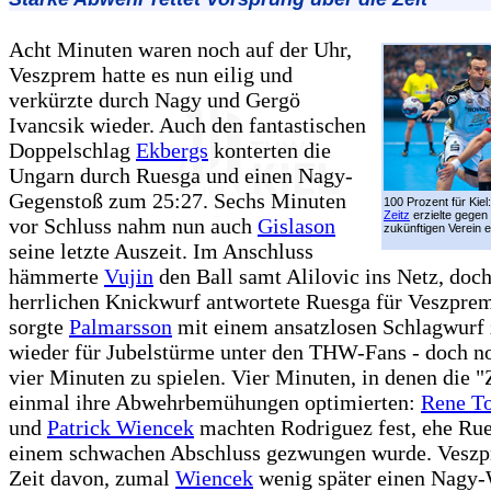
Acht Minuten waren noch auf der Uhr,
Veszprem hatte es nun eilig und
verkürzte durch Nagy und Gergö
Ivancsik wieder. Auch den fantastischen
Doppelschlag
Ekbergs
konterten die
Ungarn durch Ruesga und einen Nagy-
Gegenstoß zum 25:27. Sechs Minuten
100 Prozent für Kiel
Zeitz
erzielte gegen
vor Schluss nahm nun auch
Gislason
zukünftigen Verein e
seine letzte Auszeit. Im Anschluss
hämmerte
Vujin
den Ball samt Alilovic ins Netz, doc
herrlichen Knickwurf antwortete Ruesga für Veszpre
sorgte
Palmarsson
mit einem ansatzlosen Schlagwurf
wieder für Jubelstürme unter den THW-Fans - doch n
vier Minuten zu spielen. Vier Minuten, in denen die 
einmal ihre Abwehrbemühungen optimierten:
Rene To
und
Patrick Wiencek
machten Rodriguez fest, ehe Ru
einem schwachen Abschluss gezwungen wurde. Veszpr
Zeit davon, zumal
Wiencek
wenig später einen Nagy-