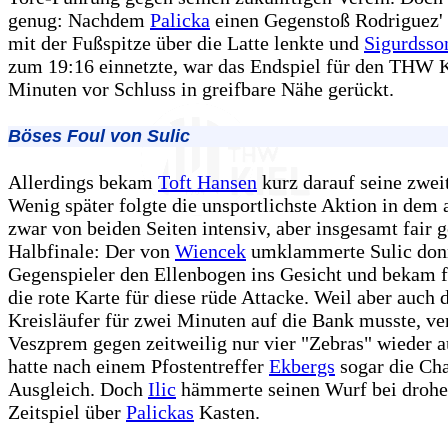
genug: Nachdem
Palicka
einen Gegenstoß Rodriguez' 
mit der Fußspitze über die Latte lenkte und
Sigurdsso
zum 19:16 einnetzte, war das Endspiel für den THW K
Minuten vor Schluss in greifbare Nähe gerückt.
Böses Foul von Sulic
Allerdings bekam
Toft Hansen
kurz darauf seine zweit
Wenig später folgte die unsportlichste Aktion in dem
zwar von beiden Seiten intensiv, aber insgesamt fair 
Halbfinale: Der von
Wiencek
umklammerte Sulic don
Gegenspieler den Ellenbogen ins Gesicht und bekam f
die rote Karte für diese rüde Attacke. Weil aber auch 
Kreisläufer für zwei Minuten auf die Bank musste, ve
Veszprem gegen zeitweilig nur vier "Zebras" wieder a
hatte nach einem Pfostentreffer
Ekbergs
sogar die Ch
Ausgleich. Doch
Ilic
hämmerte seinen Wurf bei droh
Zeitspiel über
Palickas
Kasten.