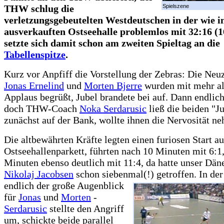
THW schlug die
Spielszene
verletzungsgebeutelten Westdeutschen in der wie 
ausverkauften Ostseehalle problemlos mit 32:16 (1
setzte sich damit schon am zweiten Spieltag an die
Tabellenspitze
.
Kurz vor Anpfiff die Vorstellung der Zebras: Die Ne
Jonas Ernelind
und
Morten Bjerre
wurden mit mehr a
Applaus begrüßt, Jubel brandete bei auf. Dann endlich
doch THW-Coach
Noka Serdarusic
ließ die beiden "J
zunächst auf der Bank, wollte ihnen die Nervosität n
Die altbewährten Kräfte legten einen furiosen Start au
Ostseehallenparkett, führten nach 10 Minuten mit 6:1
Minuten ebenso deutlich mit 11:4, da hatte unser Dän
Nikolaj Jacobsen
schon siebenmal(!) getroffen.
In de
endlich der große Augenblick
für
Jonas
und
Morten
-
Serdarusic
stellte den Angriff
um, schickte beide parallel