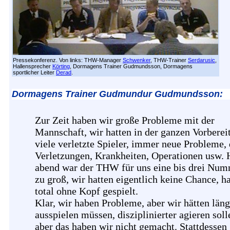
Pressekonferenz. Von links: THW-Manager
Schwenker
, THW-Trainer
Serdarusic
,
Hallensprecher
Körting
, Dormagens Trainer Gudmundsson, Dormagens
sportlicher Leiter
Derad
.
Dormagens Trainer Gudmundur Gudmundsson:
Zur Zeit haben wir große Probleme mit der
Mannschaft, wir hatten in der ganzen Vorberei
viele verletzte Spieler, immer neue Probleme, 
Verletzungen, Krankheiten, Operationen usw. 
abend war der THW für uns eine bis drei Nu
zu groß, wir hatten eigentlich keine Chance, h
total ohne Kopf gespielt.
Klar, wir haben Probleme, aber wir hätten läng
ausspielen müssen, disziplinierter agieren soll
aber das haben wir nicht gemacht. Stattdessen