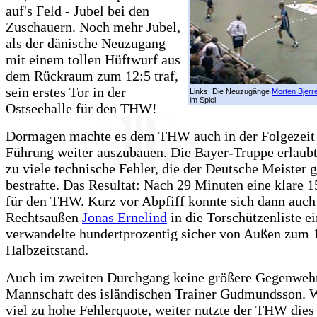
auf's Feld - Jubel bei den
Zuschauern. Noch mehr Jubel,
als der dänische Neuzugang
mit einem tollen Hüftwurf aus
dem Rückraum zum 12:5 traf,
sein erstes Tor in der
Links: Die Neuzugänge
Morten Bjerr
im Spiel...
Ostseehalle für den THW!
Dormagen machte es dem THW auch in der Folgezeit l
Führung weiter auszubauen. Die Bayer-Truppe erlaubte
zu viele technische Fehler, die der Deutsche Meister 
bestrafte. Das Resultat: Nach 29 Minuten eine klare 
für den THW. Kurz vor Abpfiff konnte sich dann auch
Rechtsaußen
Jonas Ernelind
in die Torschützenliste ei
verwandelte hundertprozentig sicher von Außen zum 
Halbzeitstand.
Auch im zweiten Durchgang keine größere Gegenweh
Mannschaft des isländischen Trainer Gudmundsson. W
viel zu hohe Fehlerquote, weiter nutzte der THW dies 