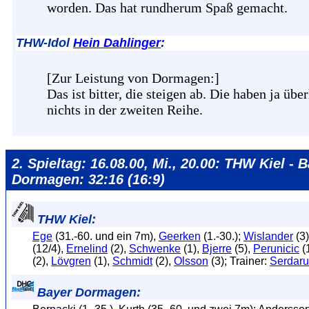
worden. Das hat rundherum Spaß gemacht.
THW-Idol
Hein Dahlinger
:
[Zur Leistung von Dormagen:]
Das ist bitter, die steigen ab. Die haben ja übe
nichts in der zweiten Reihe.
2. Spieltag: 16.08.00, Mi., 20.00: THW Kiel - 
Dormagen: 32:16 (16:9)
THW Kiel:
Ege
(31.-60. und ein 7m),
Geerken
(1.-30.);
Wislander
(3
(12/4),
Ernelind
(2),
Schwenke
(1),
Bjerre
(5),
Perunicic
(
(2),
Lövgren
(1),
Schmidt
(2),
Olsson
(3); Trainer:
Serdaru
Bayer Dormagen: