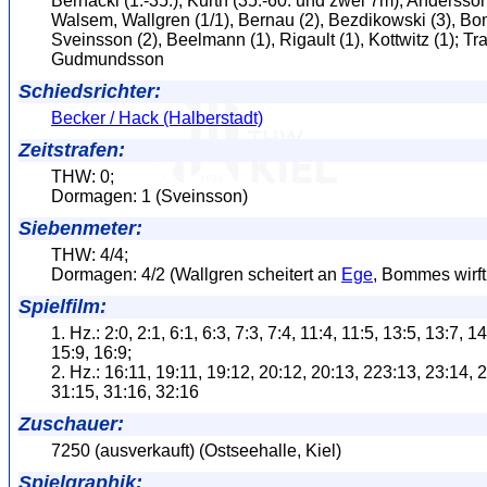
Bernacki (1.-35.), Kurth (35.-60. und zwei 7m); Andersson
Walsem, Wallgren (1/1), Bernau (2), Bezdikowski (3), Bo
Sveinsson (2), Beelmann (1), Rigault (1), Kottwitz (1); Tra
Gudmundsson
Schiedsrichter:
Becker / Hack (Halberstadt)
Zeitstrafen:
THW: 0;
Dormagen: 1 (Sveinsson)
Siebenmeter:
THW: 4/4;
Dormagen: 4/2 (Wallgren scheitert an
Ege
, Bommes wirft
Spielfilm:
1. Hz.: 2:0, 2:1, 6:1, 6:3, 7:3, 7:4, 11:4, 11:5, 13:5, 13:7, 1
15:9, 16:9;
2. Hz.: 16:11, 19:11, 19:12, 20:12, 20:13, 223:13, 23:14, 
31:15, 31:16, 32:16
Zuschauer:
7250 (ausverkauft) (Ostseehalle, Kiel)
Spielgraphik: