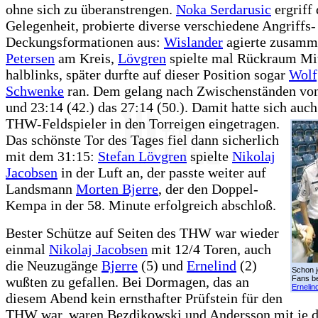
ohne sich zu überanstrengen.
Noka Serdarusic
ergriff 
Gelegenheit, probierte diverse verschiedene Angriffs-
Deckungsformationen aus:
Wislander
agierte zusamm
Petersen
am Kreis,
Lövgren
spielte mal Rückraum Mit
halblinks, später durfte auf dieser Position sogar
Wolf
Schwenke
ran. Dem gelang nach Zwischenständen von
und 23:14 (42.) das 27:14 (50.). Damit hatte sich auch 
THW-Feldspieler in den Torreigen eingetragen.
Das schönste Tor des Tages fiel dann sicherlich
mit dem 31:15:
Stefan Lövgren
spielte
Nikolaj
Jacobsen
in der Luft an, der passte weiter auf
Landsmann
Morten Bjerre
, der den Doppel-
Kempa in der 58. Minute erfolgreich abschloß.
Bester Schütze auf Seiten des THW war wieder
einmal
Nikolaj Jacobsen
mit 12/4 Toren, auch
die Neuzugänge
Bjerre
(5) und
Ernelind
(2)
Schon j
wußten zu gefallen. Bei Dormagen, das an
Fans be
Ernelin
diesem Abend kein ernsthafter Prüfstein für den
THW war, waren Bezdikowski und Andersson mit je d