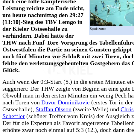
doch eine tolle kämpferische
Leistung reichte am Ende nicht,
um heute nachmittag den 29:27
(13:10)-Sieg des TBV Lemgo in
der Kieler Ostseehalle zu
Spielszene.
verhindern. Dabei hatte der
THW nach Fünf-Tore-Vorsprung des Tabellenführe
Ostwestfalen die Partie zu seinen Gunsten gekippt
noch fünf Minuten vor Schluß mit zwei Toren, do
fehlte den verletzungsgebeutelten Gastgebern das
Glück.
Auch wenn der 0:3-Start (5.) in die ersten Minuten et
suggeriert: Der THW zeigte von Beginn an eine gute 
Obwohl man in den ersten Minuten ein wenig Pech hat
nach Toren von
Davor Dominikovic
(erstes Tor in der
Ostseehalle),
Staffan Olsson
(zweite Welle) und
Chris
Scheffler
(schöner Treffer vom Kreis) der Ausgleich z
Der für die Experten als Favorit angetretene Tabellen
erhöhte zwar noch einmal auf 5:3 (12.), doch dann dre