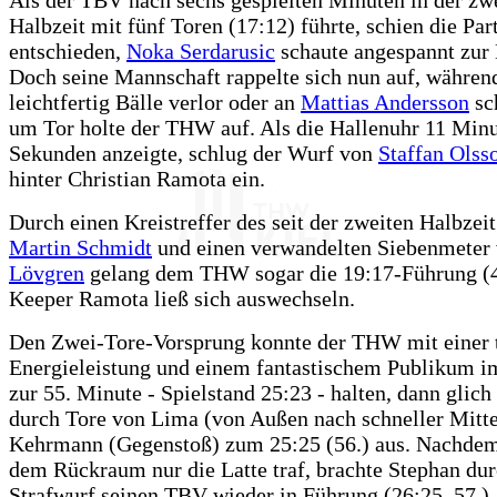
Halbzeit mit fünf Toren (17:12) führte, schien die Par
entschieden,
Noka Serdarusic
schaute angespannt zur 
Doch seine Mannschaft rappelte sich nun auf, währen
leichtfertig Bälle verlor oder an
Mattias Andersson
sch
um Tor holte der THW auf. Als die Hallenuhr 11 Min
Sekunden anzeigte, schlug der Wurf von
Staffan Olss
hinter Christian Ramota ein.
Durch einen Kreistreffer des seit der zweiten Halbzei
Martin Schmidt
und einen verwandelten Siebenmeter
Lövgren
gelang dem THW sogar die 19:17-Führung (4
Keeper Ramota ließ sich auswechseln.
Den Zwei-Tore-Vorsprung konnte der THW mit einer 
Energieleistung und einem fantastischem Publikum i
zur 55. Minute - Spielstand 25:23 - halten, dann glic
durch Tore von Lima (von Außen nach schneller Mitt
Kehrmann (Gegenstoß) zum 25:25 (56.) aus. Nachde
dem Rückraum nur die Latte traf, brachte Stephan dur
Strafwurf seinen TBV wieder in Führung (26:25, 57.).