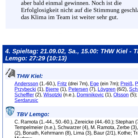
aber bald einmal gewinnen. Noch ist die
Erfolglosigkeit nicht auf die Stimmung geschl
das Klima im Team ist weiter sehr gut.
4. Spieltag: 21.09.02, Sa., 15.00: THW Kiel - 
Lemgo: 27:29 (10:13)
THW Kiel:
Andersson
(1.-60.),
Fritz
(drei 7m),
Ege
(ein 7m);
Preiß
,
P
Przybecki
(1),
Bjerre
(1),
Petersen
(7),
Lövgren
(6/2),
Sch
Scheffler
(2),
Wisotzki
(n.e.),
Dominikovic
(1),
Olsson
(5);
Serdarusic
TBV Lemgo:
C. Ramota (1.-44., 50.-60.), Zereicke (44.-60.); Stephan (7
Tempelmeier (n.e.), Schwarzer (4), M. Ramota, Zerbe (3
(2), Bonath, Kehrmann (8), Lima (3), Baur (2/1), Kothe; Tr