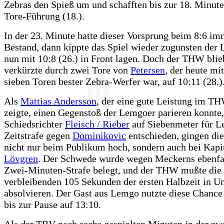
Zebras den Spieß um und schafften bis zur 18. Minute
Tore-Führung (18.).
In der 23. Minute hatte dieser Vorsprung beim 8:6 i
Bestand, dann kippte das Spiel wieder zugunsten der 
nun mit 10:8 (26.) in Front lagen. Doch der THW blie
verkürzte durch zwei Tore von
Petersen
, der heute mi
sieben Toren bester Zebra-Werfer war, auf 10:11 (28.)
Als
Mattias Andersson
, der eine gute Leistung im T
zeigte, einen Gegenstoß der Lemgoer parieren konnte,
Schiedsrichter
Fleisch / Rieber
auf Siebenmeter für 
Zeitstrafe gegen
Dominikovic
entschieden, gingen di
nicht nur beim Publikum hoch, sondern auch bei Kap
Lövgren
. Der Schwede wurde wegen Meckerns ebenfal
Zwei-Minuten-Strafe belegt, und der THW mußte die
verbleibenden 105 Sekunden der ersten Halbzeit in Un
absolvieren. Der Gast aus Lemgo nutzte diese Chance
bis zur Pause auf 13:10.
Als der TBV nach sechs gespielten Minuten in der zw