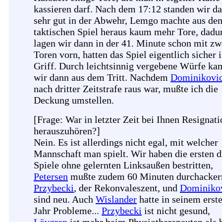
kassieren darf. Nach dem 17:12 standen wir d
sehr gut in der Abwehr, Lemgo machte aus de
taktischen Spiel heraus kaum mehr Tore, dadu
lagen wir dann in der 41. Minute schon mit zw
Toren vorn, hatten das Spiel eigentlich sicher 
Griff. Durch leichtsinnig vergebene Würfe k
wir dann aus dem Tritt. Nachdem
Dominikovi
nach dritter Zeitstrafe raus war, mußte ich die
Deckung umstellen.
[Frage: War in letzter Zeit bei Ihnen Resignati
herauszuhören?]
Nein. Es ist allerdings nicht egal, mit welcher
Mannschaft man spielt. Wir haben die ersten d
Spiele ohne gelernten Linksaußen bestritten,
Petersen
mußte zudem 60 Minuten durchacker
Przybecki
, der Rekonvaleszent, und
Dominiko
sind neu. Auch
Wislander
hatte in seinem erst
Jahr Probleme...
Przybecki
ist nicht gesund,