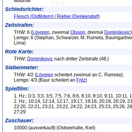
Mudrow
Schiedsrichter:
Fleisch (Ostfildern) / Rieber (Denkendorf)
Zeitstrafen:
THW: 6 (
Lövgren
, zweimal
Olsson
, dreimal
Dominikovic
)
Lemgo: 6 (Stephan, Schwarzer, M. Ramota, Baumgartne
Lima)
Rote Karte:
THW:
Dominikovic
nach dritter Zeitstrafe (48.)
Siebenmeter:
THW: 4/2 (
Lövgren
scheitert zweimal an C. Ramota);
Lemgo: 4/3 (Baur scheitert an
Fritz
)
Spielfilm:
1. Hz.: 0:3, 3:3, 3:5, 7:5, 7:6, 8:6, 8:10, 9:10, 9:11, 10:11, 
2. Hz.: 10:14, 12:14, 12:17, 19:17, 19:18, 20:18, 20:19, 2
22:20, 22:21, 23:21, 23:22, 24:22, 24:23, 25:23, 25:26, 26
27:29
Zuschauer:
10000 (ausverkauft) (Ostseehalle, Kiel)