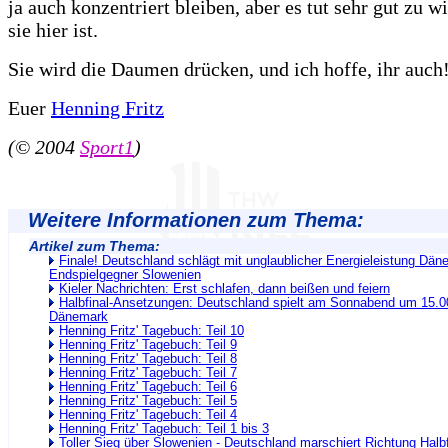
ja auch konzentriert bleiben, aber es tut sehr gut zu w
sie hier ist.
Sie wird die Daumen drücken, und ich hoffe, ihr auch
Euer
Henning Fritz
(© 2004
Sport1
)
Weitere Informationen zum Thema:
Artikel zum Thema:
Finale! Deutschland schlägt mit unglaublicher Energieleistung Dän
Endspielgegner Slowenien
Kieler Nachrichten: Erst schlafen, dann beißen und feiern
Halbfinal-Ansetzungen: Deutschland spielt am Sonnabend um 15.0
Dänemark
Henning Fritz' Tagebuch: Teil 10
Henning Fritz' Tagebuch: Teil 9
Henning Fritz' Tagebuch: Teil 8
Henning Fritz' Tagebuch: Teil 7
Henning Fritz' Tagebuch: Teil 6
Henning Fritz' Tagebuch: Teil 5
Henning Fritz' Tagebuch: Teil 4
Henning Fritz' Tagebuch: Teil 1 bis 3
Toller Sieg über Slowenien - Deutschland marschiert Richtung Halbf