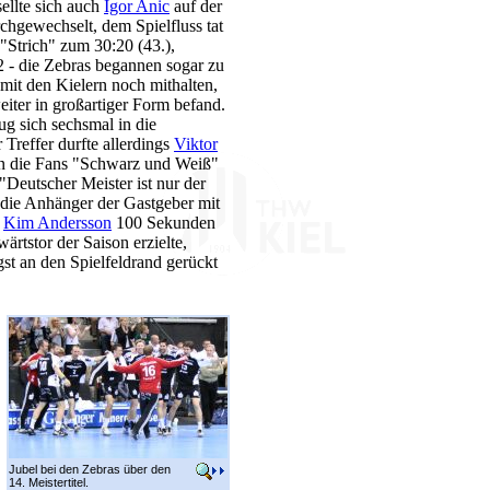
sellte sich auch
Igor Anic
auf der
hgewechselt, dem Spielfluss tat
"Strich" zum 30:20 (43.),
- die Zebras begannen sogar zu
mit den Kielern noch mithalten,
iter in großartiger Form befand.
ug sich sechsmal in die
r Treffer durfte allerdings
Viktor
ten die Fans "Schwarz und Weiß"
"Deutscher Meister ist nur der
 die Anhänger der Gastgeber mit
s
Kim Andersson
100 Sekunden
ärtstor der Saison erzielte,
t an den Spielfeldrand gerückt
Jubel bei den Zebras über den
14. Meistertitel.