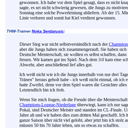
gewonnen. Ich habe vor dem Spiel gesagt, dass es nicht kn
sagte, es sei nicht schwierig gewesen, die Jungs zu motivier
Sonntag eine solche Powerleistung abliefern. Ab der 15. Mi
Linie verloren und somit hat Kiel verdient gewonnen.
THW-Trainer
Noka Serdarusic
:
Dieser Sieg war nicht selbstverständlich nach der
Champions
aber die Jungs haben sich zusammengerauft. Sie haben sich
Deutsche Meisterschaft, sie wollten es selbst schaffen, dan
freuen. Wir kamen gut ins Spiel. Nach dem 3:0 kam eine sch
Abwehr, aber anschließend lief alles gut.
Ich weiß nicht wie ich die Jungs innerhalb von nur drei Tag
Tränen" heraus geholt habe - ich weiß nicht einmal, ob ich 
hatte Zweifel, denn vor dem Spiel waren die Gesichter alles 
Letztendlich bin ich froh.
Wenn Sie mich fragen, ob die Freude über die Meisterschaft 
Champions-League-Niederlage
überwiegt, kann ich nur sag
Pokal, sind Deutscher Meister und standen im CL-Finale. Un
Jahre alt und wir haben dies zum dritten Mal geschafft. Ich
ganze Saison über nicht viel gelobt, aber jetzt bin ich stolz 
müssen 50 bis 70 Jahre leben, um so etwas zu schaffen.