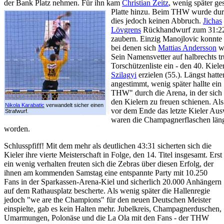
der Bank Platz nehmen. Für ihn kam
Christian Zeitz
, wenig später ge
Platte hinzu. Beim THW wurde durc
dies jedoch keinen Abbruch.
Jichas
Lövgrens
Rückhandwurf zum 31:22 
zaubern. Einzig Manojlovic konnte 
bei denen sich
Mattias Andersson
we
Sein Namensvetter auf halbrechts tr
Torschützenliste ein - den 40. Kiele
Szilagyi
erzielen (55.). Längst hat
angestimmt, wenig später hallte ein 
THW" durch die Arena, in der sich
den Kielern zu freuen schienen. Al
Nikola Karabatic
verwandelt sicher einen
vor dem Ende das letzte Kieler Ausw
Strafwurf.
waren die Champagnerflaschen längs
worden.
Schlusspfiff! Mit dem mehr als deutlichen 43:31 sicherten sich die
Kieler ihre vierte Meisterschaft in Folge, den 14. Titel insgesamt. Erst
ein wenig verhalten freuten sich die Zebras über diesen Erfolg, der
ihnen am kommenden Samstag eine entspannte Party mit 10.250
Fans in der Sparkassen-Arena-Kiel und sicherlich 20.000 Anhängern
auf dem Rathausplatz bescherte. Als wenig später die Hallenregie
jedoch "we are the Champions" für den neuen Deutschen Meister
einspielte, gab es kein Halten mehr. Jubelkreis, Champagnerduschen,
Umarmungen, Polonäse und die La Ola mit den Fans - der THW