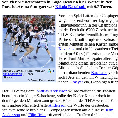
von vier Meisterschaften in Folge. Bester Kieler Werfer in der
Porsche-Arena Stuttgart war
Nikola Karabatic
mit 9/2 Toren.
Vor dem Spiel hatten die Göppinger
wegen des erst vor drei Tagen gepl
Titelverteidigung in der Champion
müde. Doch die 6200 Zuschauer in 
THW Kiel sehr freundlich empfinge
Partie stark auftrumpfende Zebras.
ersten Minuten seinen Kasten saub
Kavticnik
und ein blitzsauberer Tre
mit dem 3:0 (3.) für entspannte Mi
Fans. Fünf Minuten später allerdings
Manojlovic drehte urplötzlich auf, er
Minuten, als Shejbal im Tor der Göp
Jaliesky Garcia (4 Tore) wird von
ihm auftauchenden
Karabatic
gleich
Kim Andersson
(6 Tore)
sich FAG an, den THW mächtig zu 
attackiert.
© Bernd Dunstheimer
neben
Omeyer
ein, Göppingen führ
Der THW reagierte,
Mattias Andersson
wurde zwischen die Pfosten
beordert - ein kluger Schachzug, sollte der Kieler Keeper doch in
den folgenden Minuten zum großen Rückhalt des THW werden. Ein
ums andere Mal entschärfte
Andersson
die Würfe der Gastgeber,
schickte seine Mitspieler zu Tempogegenstößen auf die Reise.
Kim
Andersson
und
Filip Jicha
mit zwei schönen Treffern drehten das