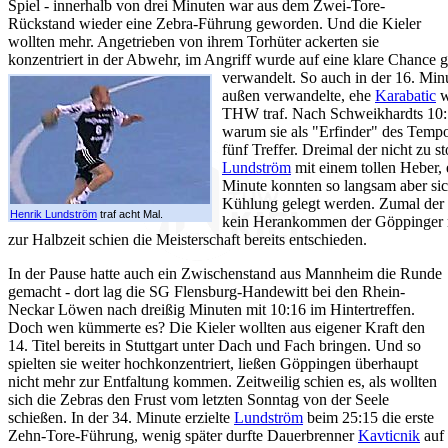
Spiel - innerhalb von drei Minuten war aus dem Zwei-Tore-
Rückstand wieder eine Zebra-Führung geworden. Und die Kieler
wollten mehr. Angetrieben von ihrem Torhüter ackerten sie
konzentriert in der Abwehr, im Angriff wurde auf eine klare Chance g
verwandelt. So auch in der 16. Min
außen verwandelte, ehe
Karabatic
w
THW traf. Nach Schweikhardts 10:1
warum sie als "Erfinder" des Tempo
fünf Treffer. Dreimal der nicht zu 
Lundström
mit einem tollen Heber,
Minute konnten so langsam aber sich
Kühlung gelegt werden. Zumal der
Henrik Lundström
traf acht Mal.
kein Herankommen der Göppinger 
zur Halbzeit schien die Meisterschaft bereits entschieden.
In der Pause hatte auch ein Zwischenstand aus Mannheim die Runde
gemacht - dort lag die SG Flensburg-Handewitt bei den Rhein-
Neckar Löwen nach dreißig Minuten mit 10:16 im Hintertreffen.
Doch wen kümmerte es? Die Kieler wollten aus eigener Kraft den
14. Titel bereits in Stuttgart unter Dach und Fach bringen. Und so
spielten sie weiter hochkonzentriert, ließen Göppingen überhaupt
nicht mehr zur Entfaltung kommen. Zeitweilig schien es, als wollten
sich die Zebras den Frust vom letzten Sonntag von der Seele
schießen. In der 34. Minute erzielte
Lundström
beim 25:15 die erste
Zehn-Tore-Führung, wenig später durfte Dauerbrenner
Kavticnik
auf