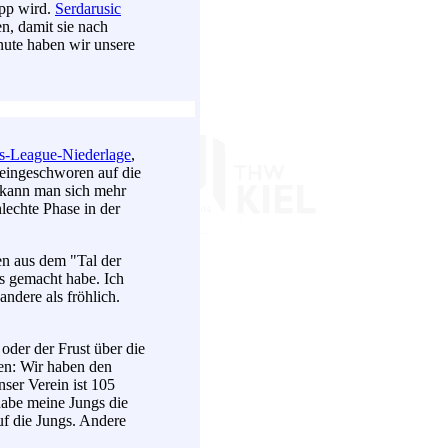
app wird.
Serdarusic
en, damit sie nach
nute haben wir unsere
-League-Niederlage
,
 eingeschworen auf die
n kann man sich mehr
lechte Phase in der
en aus dem "Tal der
es gemacht habe. Ich
andere als fröhlich.
oder der Frust über die
en: Wir haben den
ser Verein ist 105
 habe meine Jungs die
auf die Jungs. Andere