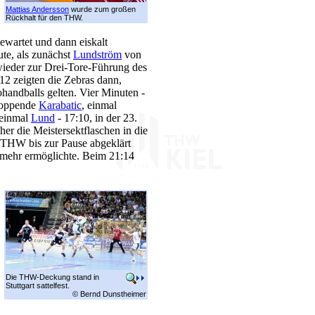
Mattias Andersson
wurde zum großen
Rückhalt für den THW.
ewartet und dann eiskalt
ute, als zunächst
Lundström
von
ieder zur Drei-Tore-Führung des
2 zeigten die Zebras dann,
handballs gelten. Vier Minuten -
stoppende
Karabatic
, einmal
 einmal
Lund
- 17:10, in der 23.
er die Meistersektflaschen in die
 THW bis zur Pause abgeklärt
mehr ermöglichte. Beim 21:14
Die THW-Deckung stand in
Stuttgart sattelfest.
© Bernd Dunstheimer