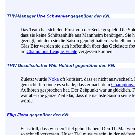
THW-Manager
Uwe Schwenker
gegenüber den KN:
Das Team hat sich den Frust von der Seele gespielt. Die Spie
dass sie keine Schützenhilfe aus Mannheim benötigen. Sie 
gezeigt, mit dem sie die Saison geprägt hatten - schnell un
Glas Bier werden sie sich hoffentlich über das Geleistete f
im
Champions-League-Finale
vergessen können.
THW-Gesellschafter Willi Holdorf gegenüber den KN:
Zuletzt wurde
Noka
oft kritisiert, dass er nicht auswechselt.
gemacht. Ich finde es schade, dass er nach dem
Champions-
Aufhören gesprochen hat. Der Zeitpunkt war unglücklich. F
war aber die ganze Zeit klar, dass die nächste Saison seine le
würde.
Filip Jicha
gegenüber den KN:
Es ist toll, dass wir den Titel geholt haben. Den 11. Mai we
so schnell vergessen. Unser Ziel muss es sein, in der nächst