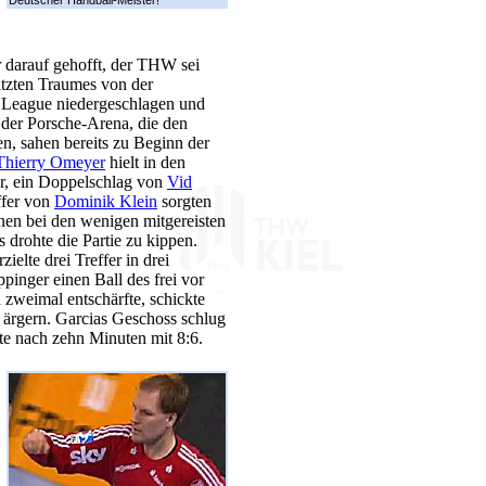
 darauf gehofft, der THW sei
atzten Traumes von der
s League niedergeschlagen und
der Porsche-Arena, die den
n, sahen bereits zu Beginn der
Thierry Omeyer
hielt in den
er, ein Doppelschlag von
Vid
ffer von
Dominik Klein
sorgten
enen bei den wenigen mitgereisten
 drohte die Partie zu kippen.
zielte drei Treffer in drei
pinger einen Ball des frei vor
 zweimal entschärfte, schickte
ärgern. Garcias Geschoss schlug
te nach zehn Minuten mit 8:6.