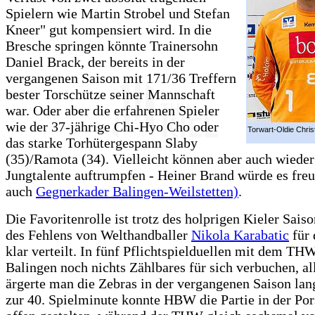
Spielern wie Martin Strobel und Stefan
Kneer" gut kompensiert wird. In die
Bresche springen könnte Trainersohn
Daniel Brack, der bereits in der
vergangenen Saison mit 171/36 Treffern
bester Torschütze seiner Mannschaft
war. Oder aber die erfahrenen Spieler
wie der 37-jährige Chi-Hyo Cho oder
Torwart-Oldie Chris
das starke Torhütergespann Slaby
(35)/Ramota (34). Vielleicht können aber auch wieder
Jungtalente auftrumpfen - Heiner Brand würde es freu
auch
Gegnerkader Balingen-Weilstetten)
.
Die Favoritenrolle ist trotz des holprigen Kieler Saiso
des Fehlens von Welthandballer
Nikola Karabatic
für 
klar verteilt. In fünf Pflichtspielduellen mit dem TH
Balingen noch nichts Zählbares für sich verbuchen, al
ärgerte man die Zebras in der vergangenen Saison lang
zur 40. Spielminute konnte HBW die Partie in der Po