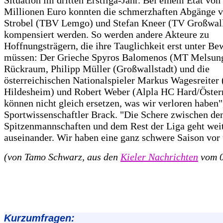
Situation im dritten Erstliga-Jahr. Bei einem Etat von
Millionen Euro konnten die schmerzhaften Abgänge 
Strobel (TBV Lemgo) und Stefan Kneer (TV Großwal
kompensiert werden. So werden andere Akteure zu
Hoffnungsträgern, die ihre Tauglichkeit erst unter Bew
müssen: Der Grieche Spyros Balomenos (MT Melsun
Rückraum, Philipp Müller (Großwallstadt) und die
österreichischen Nationalspieler Markus Wagesreiter 
Hildesheim) und Robert Weber (Alpla HC Hard/Österr
können nicht gleich ersetzen, was wir verloren haben"
Sportwissenschaftler Brack. "Die Schere zwischen de
Spitzenmannschaften und dem Rest der Liga geht wei
auseinander. Wir haben eine ganz schwere Saison vor 
(von Tamo Schwarz, aus den
Kieler Nachrichten
vom 0
Kurzumfragen: