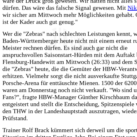
wäre der Druck groß gewesen. Wir hätten nicht alles 
dürfen. Das wäre das falsche Signal gewesen. Mit
Nik
wir sicher am Mittwoch mehr Möglichkeiten gehabt.
ist der Kader auch gut genug."
Wer die "Zebras" nach schlechten Leistungen kennt, w
Baden-Württemberger heute nicht mit einem erneut 
Meister rechnen dürfen. Es sind auch gar nicht die
anspruchsvollen Saisonstart-Hürden mit dem Auftakt 
Flensburg-Handewitt am Mittwoch (26:33) und dem S
die "Zebras" heute, die die Gemüter der HBW-Verant
erhitzen. Vielmehr sorgt die nicht ausverkaufte Stuttg
Porsche-Arena für enttäuschte Mienen. 1500 der 6200
waren am Donnerstag noch nicht verkauft. "Wo sind u
Fans?", fragte HBW-Manager Günther Kirschbaum d
entgeistert und stellt die Entscheidung, Spitzenspiele
den THW in der Landeshauptstadt auszutragen, wiede
Prüfstand.
Trainer Rolf Brack kümmert sich derweil um die spor