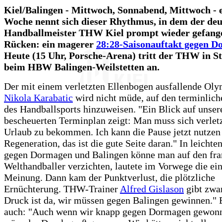
Kiel/Balingen - Mittwoch, Sonnabend, Mittwoch - 
Woche nennt sich dieser Rhythmus, in dem der deu
Handballmeister THW Kiel prompt wieder gefange
Rücken: ein magerer
28:28-Saisonauftakt gegen 
Heute (15 Uhr, Porsche-Arena) tritt der THW in St
beim HBW Balingen-Weilstetten an.
Der mit einem verletzten Ellenbogen ausfallende Oly
Nikola Karabatic
wird nicht müde, auf den terminlic
des Handballsports hinzuweisen. "Ein Blick auf unser
bescheuerten Terminplan zeigt: Man muss sich verlet
Urlaub zu bekommen. Ich kann die Pause jetzt nutzen
Regeneration, das ist die gute Seite daran." In leichte
gegen Dormagen und Balingen könne man auf den fra
Welthandballer verzichten, lautete im Vorwege die ein
Meinung. Dann kam der Punktverlust, die plötzliche
Ernüchterung. THW-Trainer
Alfred Gislason
gibt zwar
Druck ist da, wir müssen gegen Balingen gewinnen." E
auch: "Auch wenn wir knapp gegen Dormagen gewonn