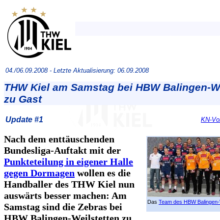
04./06.09.2008 -
Letzte Aktualisierung: 06.09.2008
THW Kiel am Samstag bei HBW Balingen-We
zu Gast
Update #1
KN-Vor
Nach dem enttäuschenden
Bundesliga-Auftakt mit der
Punkteteilung in eigener Halle
gegen Dormagen
wollen es die
Handballer des THW Kiel nun
auswärts besser machen: Am
Das
Team des HBW Balingen-W
Samstag sind die Zebras bei
HBW Balingen-Weilstetten zu