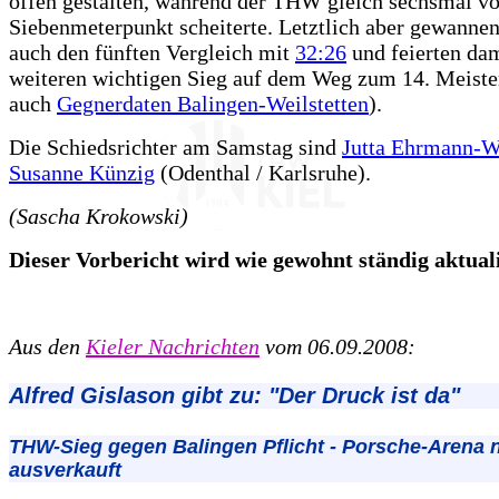
offen gestalten, während der THW gleich sechsmal v
Siebenmeterpunkt scheiterte. Letztlich aber gewannen
auch den fünften Vergleich mit
32:26
und feierten dam
weiteren wichtigen Sieg auf dem Weg zum 14. Meistert
auch
Gegnerdaten Balingen-Weilstetten
).
Die Schiedsrichter am Samstag sind
Jutta Ehrmann-W
Susanne Künzig
(Odenthal / Karlsruhe).
(Sascha Krokowski)
Dieser Vorbericht wird wie gewohnt ständig aktualis
Aus den
Kieler Nachrichten
vom 06.09.2008:
Alfred Gislason gibt zu: "Der Druck ist da"
THW-Sieg gegen Balingen Pflicht - Porsche-Arena n
ausverkauft