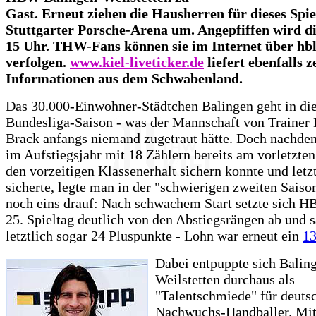
Gast. Erneut ziehen die Hausherren für dieses Spiel
Stuttgarter Porsche-Arena um. Angepfiffen wird d
15 Uhr. THW-Fans können sie im Internet über hbl.
verfolgen.
www.kiel-liveticker.de
liefert ebenfalls z
Informationen aus dem Schwabenland.
Das 30.000-Einwohner-Städtchen Balingen geht in die
Bundesliga-Saison - was der Mannschaft von Trainer 
Brack anfangs niemand zugetraut hätte. Doch nachde
im Aufstiegsjahr mit 18 Zählern bereits am vorletzten
den vorzeitigen Klassenerhalt sichern konnte und letz
sicherte, legte man in der "schwierigen zweiten Saiso
noch eins drauf: Nach schwachem Start setzte sich 
25. Spieltag deutlich von den Abstiegsrängen ab und
letztlich sogar 24 Pluspunkte - Lohn war erneut ein
13
Dabei entpuppte sich Balin
Weilstetten durchaus als
"Talentschmiede" für deuts
Nachwuchs-Handballer. Mit