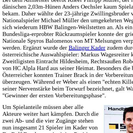
dänischen 2,03m-Hünen Anders Oechsler kaum Spiela
bekam. Daher wählte der 23-jährige Zwillingsbruder 
Nationalspieler Michael Müller den umgekehrten Weg
sich wiederum HBW Balingen-Weilstetten an. Als ein
Bundesliga-erprobter Rückraumspieler konnte der gri
Nationale Spyros Balomenos von MT Melsungen verpf
werden. Ergänzt wurde der
Balinger Kader
zudem dur
österreichische Auswahlspieler: Markus Wagesreite
Zweitligisten Eintracht Hildesheim, Rechtsaußen Rob
von HC Alpla Hard aus seiner Heimat. Besonders die 
Österreicher konnten Trainer Brack in der Vorbereitu
überzeugen. Während er Weber als einen "echten Kill
seiner Nervenstärke beim Torwurf bezeichnet, galt Wa
"Gewinner der ersten Vorbereitungsphase".
Um Spielanteile müssen aber alle
Akteure weiter hart kämpfen. Durch die
zwei Ab- und die vier Zugänge stehen
nun insgesamt 21 Spieler im Kader von