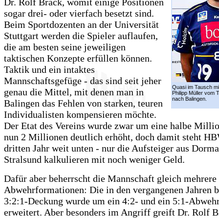
Dr. Rolf Brack, womit einige Positionen
sogar drei- oder vierfach besetzt sind.
Beim Sportdozenten an der Universität
Stuttgart werden die Spieler auflaufen,
die am besten seine jeweiligen
taktischen Konzepte erfüllen können.
Taktik und ein intaktes
Mannschaftsgefüge - das sind seit jeher
Quasi im Tausch mi
genau die Mittel, mit denen man in
Philipp Müller vom 
nach Balingen.
Balingen das Fehlen von starken, teuren
Individualisten kompensieren möchte.
Der Etat des Vereins wurde zwar um eine halbe Milli
nun 2 Millionen deutlich erhöht, doch damit steht H
dritten Jahr weit unten - nur die Aufsteiger aus Dorm
Stralsund kalkulieren mit noch weniger Geld.
Dafür aber beherrscht die Mannschaft gleich mehrere 
Abwehrformationen: Die in den vergangenen Jahren 
3:2:1-Deckung wurde um ein 4:2- und ein 5:1-Abweh
erweitert. Aber besonders im Angriff greift Dr. Rolf