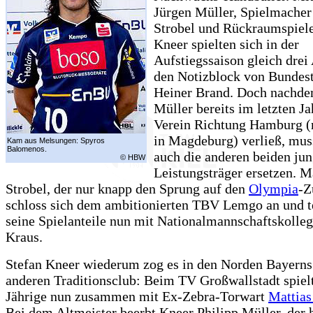
Jürgen Müller, Spielmacher
Strobel und Rückraumspiele
Kneer spielten sich in der
Aufstiegssaison gleich drei
den Notizblock von Bundest
Heiner Brand. Doch nachde
Müller bereits im letzten Ja
Verein Richtung Hamburg (
in Magdeburg) verließ, mu
Kam aus Melsungen: Spyros
Balomenos.
auch die anderen beiden ju
© HBW
Leistungsträger ersetzen. M
Strobel, der nur knapp den Sprung auf den
Olympia
-Z
schloss sich dem ambitionierten TBV Lemgo an und te
seine Spielanteile nun mit Nationalmannschaftskolle
Kraus.
Stefan Kneer wiederum zog es in den Norden Bayerns
anderen Traditionsclub: Beim TV Großwallstadt spielt
Jährige nun zusammen mit Ex-Zebra-Torwart
Mattias
Bei dem Altmeister beerbt Kneer Philipp Müller, der 