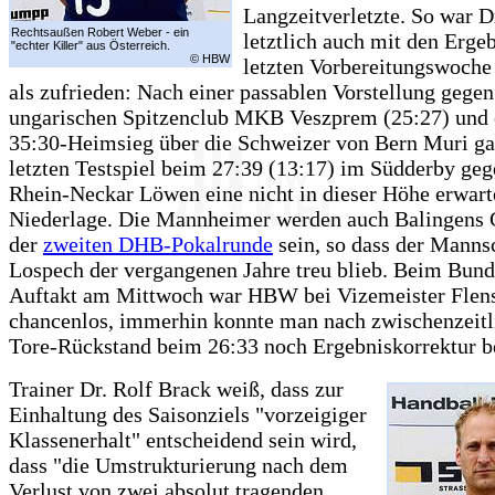
Langzeitverletzte. So war D
Rechtsaußen Robert Weber - ein
letztlich auch mit den Erge
"echter Killer" aus Österreich.
© HBW
letzten Vorbereitungswoche 
als zufrieden: Nach einer passablen Vorstellung gegen
ungarischen Spitzenclub MKB Veszprem (25:27) und
35:30-Heimsieg über die Schweizer von Bern Muri ga
letzten Testspiel beim 27:39 (13:17) im Südderby geg
Rhein-Neckar Löwen eine nicht in dieser Höhe erwart
Niederlage. Die Mannheimer werden auch Balingens 
der
zweiten DHB-Pokalrunde
sein, so dass der Manns
Lospech der vergangenen Jahre treu blieb. Beim Bund
Auftakt am Mittwoch war HBW bei Vizemeister Flen
chancenlos, immerhin konnte man nach zwischenzeitl
Tore-Rückstand beim 26:33 noch Ergebniskorrektur be
Trainer Dr. Rolf Brack weiß, dass zur
Einhaltung des Saisonziels "vorzeigiger
Klassenerhalt" entscheidend sein wird,
dass "die Umstrukturierung nach dem
Verlust von zwei absolut tragenden