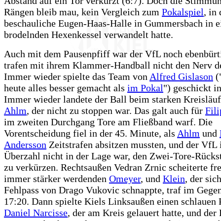
Abstand auf ein Tor verkürzt (6:7). Doch die Stimmu
Rängen bleib mau, kein Vergleich zum
Pokalspiel
, in
beschauliche Eugen-Haas-Halle in Gummersbach in e
brodelnden Hexenkessel verwandelt hatte.
Auch mit dem Pausenpfiff war der VfL noch ebenbürti
trafen mit ihrem Klammer-Handball nicht den Nerv de
Immer wieder spielte das Team von
Alfred Gislason
(
heute alles besser gemacht als
im Pokal
") geschickt i
Immer wieder landete der Ball beim starken Kreisläu
Ahlm
, der nicht zu stoppen war. Das galt auch für
Fili
im zweiten Durchgang Tore am Fließband warf. Die
Vorentscheidung fiel in der 45. Minute, als
Ahlm
und
Andersson
Zeitstrafen absitzen mussten, und der VfL 
Überzahl nicht in der Lage war, den Zwei-Tore-Rücks
zu verkürzen. Rechtsaußen Vedran Zrnic scheiterte fr
immer stärker werdenden
Omeyer
, und
Klein
, der sic
Fehlpass von Drago Vukovic schnappte, traf im Geg
17:20. Dann spielte Kiels Linksaußen einen schlauen 
Daniel Narcisse
, der am Kreis gelauert hatte, und der