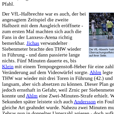
Pfahl.
Der VfL-Halbrechte war es auch, der bei
angesagtem Zeitspiel die zweite
Halbzeit mit dem Ausgleich eröffnete -
zum ersten Mal machten sich auch die
Fans in der Lanxess-Arena richtig
bemerkbar.
Jichas
verwandelter
Siebenmeter brachte den THW wieder
Die VfL-Abwehr hat
Überrachungseffekt
in Führung - und dann passierte lange
auf ihrer Seite.
nichts. Fünf Minuten dauerte es, bis
Klein
mit einem Tempogegenstoß-Heber für eine zah
Veränderung auf dem Videowürfel sorgte.
Ahlm
legte 
THW war wieder mit drei Toren in Führung (42.) und 
langsam, aber sich absetzen zu können. Dieser Plan ge
jedoch ernsthaft in Gefahr, weil Zrnic per Siebenmete
konnte und
Ahlm
eine Zwei-Minuten-Strafe erhielt. 
Sekunden später leistete sich auch
Andersson
ein Foul
gleiche Art geahndet wurde. Nahezu zwei Minuten mu
Zebras nun in doppelter Unterzahl agieren - doch a