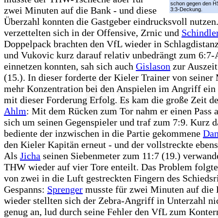
schon gegen den HS
zwei Minuten auf die Bank - und diese
3:3-Deckung.
Überzahl konnten die Gastgeber eindrucksvoll nutzen
verzettelten sich in der Offensive, Zrnic und
Schindle
Doppelpack brachten den VfL wieder in Schlagdistanz
und Vukovic kurz darauf relativ unbedrängt zum 6:7-
einnetzen konnten, sah sich auch
Gislason
zur Auszei
(15.). In dieser forderte der Kieler Trainer von seine
mehr Konzentration bei den Anspielen im Angriff ein 
mit dieser Forderung Erfolg. Es kam die große Zeit d
Ahlm
: Mit dem Rücken zum Tor nahm er einen Pass a
sich um seinen Gegenspieler und traf zum 7:9. Kurz d
bediente der inzwischen in die Partie gekommene
Dan
den Kieler Kapitän erneut - und der vollstreckte ebens
Als
Jicha
seinen Siebenmeter zum 11:7 (19.) verwande
THW wieder auf vier Tore enteilt. Das Problem folgt
von zwei in die Luft gestreckten Fingern des Schiedsr
Gespanns:
Sprenger
musste für zwei Minuten auf die
wieder stellten sich der Zebra-Angriff in Unterzahl ni
genug an, lud durch seine Fehler den VfL zum Konter