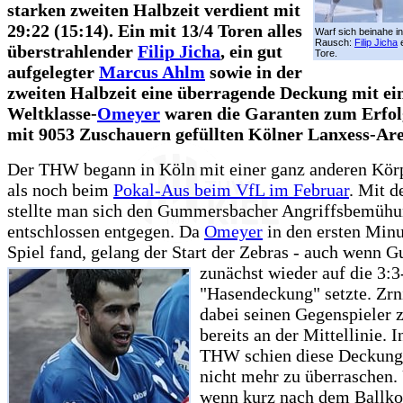
starken zweiten Halbzeit verdient mit
29:22 (15:14). Ein mit 13/4 Toren alles
Warf sich beinahe in
Rausch:
Filip Jicha
e
überstrahlender
Filip Jicha
, ein gut
Tore.
aufgelegter
Marcus Ahlm
sowie in der
zweiten Halbzeit eine überragende Deckung mit e
Weltklasse-
Omeyer
waren die Garanten zum Erfolg
mit 9053 Zuschauern gefüllten Kölner Lanxess-Ar
Der THW begann in Köln mit einer ganz anderen Kör
als noch beim
Pokal-Aus beim VfL im Februar
. Mit d
stellte man sich den Gummersbacher Angriffsbemüh
entschlossen entgegen. Da
Omeyer
in den ersten Minu
Spiel fand, gelang der Start der Zebras - auch wenn
zunächst wieder auf die 3:3
"Hasendeckung" setzte. Zr
dabei seinen Gegenspieler 
bereits an der Mittellinie. 
THW schien diese Deckung
nicht mehr zu überraschen.
wenn kurz nach dem Ballk