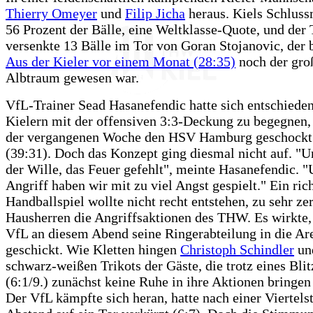
Thierry Omeyer
und
Filip Jicha
heraus. Kiels Schluss
56 Prozent der Bälle, eine Weltklasse-Quote, und der
versenkte 13 Bälle im Tor von Goran Stojanovic, der
Aus der Kieler vor einem Monat (28:35)
noch der gr
Albtraum gewesen war.
VfL-Trainer Sead Hasanefendic hatte sich entschieden
Kielern mit der offensiven 3:3-Deckung zu begegnen, 
der vergangenen Woche den HSV Hamburg geschockt 
(39:31). Doch das Konzept ging diesmal nicht auf. "U
der Wille, das Feuer gefehlt", meinte Hasanefendic. 
Angriff haben wir mit zu viel Angst gespielt." Ein ric
Handballspiel wollte nicht recht entstehen, zu sehr zer
Hausherren die Angriffsaktionen des THW. Es wirkte, 
VfL an diesem Abend seine Ringerabteilung in die Ar
geschickt. Wie Kletten hingen
Christoph Schindler
un
schwarz-weißen Trikots der Gäste, die trotz eines Blit
(6:1/9.) zunächst keine Ruhe in ihre Aktionen bringen
Der VfL kämpfte sich heran, hatte nach einer Viertels