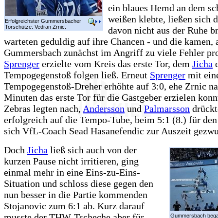
ein blaues Hemd an dem sc
weißen klebte, ließen sich d
Erfolgreichster Gummersbacher
Torschütze: Vedran Zrnic.
davon nicht aus der Ruhe br
warteten geduldig auf ihre Chancen - und die kamen, 
Gummersbach zunächst im Angriff zu viele Fehler pro
Sprenger
erzielte vom Kreis das erste Tor, dem
Jicha
e
Tempogegenstoß folgen ließ. Erneut
Sprenger
mit ei
Tempogegenstoß-Dreher erhöhte auf 3:0, ehe Zrnic na
Minuten das erste Tor für die Gastgeber erzielen konn
Zebras legten nach,
Andersson
und
Palmarsson
drückt
erfolgreich auf die Tempo-Tube, beim 5:1 (8.) für d
sich VfL-Coach Sead Hasanefendic zur Auszeit gezw
Doch
Jicha
ließ sich auch von der
kurzen Pause nicht irritieren, ging
einmal mehr in eine Eins-zu-Eins-
Situation und schloss diese gegen den
nun besser in die Partie kommenden
Stojanovic zum 6:1 ab. Kurz darauf
musste der THW-Tscheche aber für
Gummersbach began