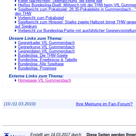
Kieler Nachrichten: Überraschung, die keine war
Heißes Bundesliga-Duell: Mittwoch tritt der THW beim VfL Gumme
Spielbericht zum Pokalspiel: 28:35-Pokalpleite in Gummersbach - "
den THW
Vorbericht zum Pokalspiel
Spielbericht zum Hinspiel: Starke zweite Halbzeit bringt THW g
auf Siegkurs
Vorbericht zur Bundesliga-Partie mit ausführlicher Gegnervorstellu
Unsere Links zum Thema:
Gegnerkader VfL Gummersbach
Gegnerkurve VfL Gummersbach
Gegnerdaten VfL Gummersbach
Bundesliga: Die THW-Spiele
Bundesliga: Ergebnisse & Tabelle
Bundesliga: Alle Spieltage
Bundesliga: Prognose
Externe Links zum Thema:
Homepage VfL Gummersbach
(10./11.03.2010)
Ihre Meinung im Fan-Forum?
Erstellt am 14.03.2017 durch
Diese Seiten werden Ihnen