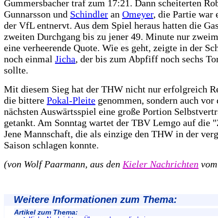
Gummersbacher traf zum 17:21. Dann scheiterten Rob
Gunnarsson und
Schindler
an
Omeyer
, die Partie war
der VfL entnervt. Aus dem Spiel heraus hatten die Ga
zweiten Durchgang bis zu jener 49. Minute nur zweima
eine verheerende Quote. Wie es geht, zeigte in der Sc
noch einmal
Jicha
, der bis zum Abpfiff noch sechs To
sollte.
Mit diesem Sieg hat der THW nicht nur erfolgreich R
die bittere
Pokal-Pleite
genommen, sondern auch vor
nächsten Auswärtsspiel eine große Portion Selbstvert
getankt. Am Sonntag wartet der TBV Lemgo auf die "
Jene Mannschaft, die als einzige den THW in der ver
Saison schlagen konnte.
(von Wolf Paarmann, aus den
Kieler Nachrichten
vom 
Weitere Informationen zum Thema:
Artikel zum Thema: