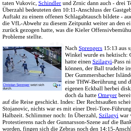
taten Vukovic,
Schindler
und Zrnic dann auch - drei T
Überzahl bedeuteten den 10:11-Anschluss der Gastgeb
Auftakt zu einem offenen Schlagabtausch bildete - auc
die VfL-Abwehr zu diesem Zeitpunkt weiter an den e
zurück gezogen hatte, was die Kieler Offensivbemüh
Probleme stellte.
Nach
Sprengers
15:13 aus 
Winkel wurde es hektisch:
hatte einen
Szilagyi
-Pass ni
können, der Ball trudelte in
Der Gummersbacher Islände
eine THW-Berührung und d
Christian Sprenger
setzt sich
eigenen Eckball herbei disk
durch.
doch da hatte
Omeyer
berei
auf die Reise geschickt. Indes: Der Rechtsaußen schei
Stojanovic, nichts war es mit einer Drei-Tore-Führung
Halbzeit. Schlimmer noch: In Überzahl,
Szilagyi
war 
Protestierens nach der Gunnarsson-Szene auf die Ban
worden, fingen sich die Zebras noch den 14:15-Ansch