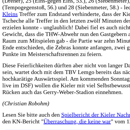
(Dreher), 25 (Eins-gegen Eins, 53.), 26 (Siebenmeter)
(Tempogegenstoß, 56.) und 28 (Siebenmeter, 58.) - le
Kleins
Treffer zum Endstand verhinderte, dass der Kie
Tscheche alle Treffer in den letzten zwölf Minuten de
erzielen konnte - unglaublich! Dabei fiel es auch nich
Gewicht, dass die THW-Abwehr nun den Gastgebern 
Raum zum Mitspielen gab - die Partie war zehn Minu
Ende entschieden, die Zebras konnte anfangen, zwei 
Punkte im Meisterschaftsrennen zu feiern.
Diese Feierlichkeiten dürften aber nicht von langer 
sein, wartet doch mit dem TBV Lemgo bereits das nä
hochkarätige Auswärtsspiel. Am kommenden Sonntag 
live im DSF) wollen die Kieler mit viel Selbstbewuss
Rücken auch das Gerry-Weber-Stadion einnehmen.
(Christian Robohm)
Lesen Sie bitte auch den
Spielbericht der Kieler Nach
den KN-Bericht "
Überraschung, die keine war
" vom 1