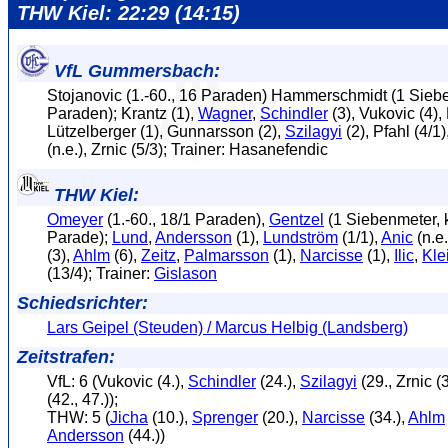
THW Kiel: 22:29 (14:15)
VfL Gummersbach:
Stojanovic (1.-60., 16 Paraden) Hammerschmidt (1 Sieb
Paraden); Krantz (1),
Wagner
,
Schindler
(3), Vukovic (4),
Lützelberger (1), Gunnarsson (2),
Szilagyi
(2), Pfahl (4/1)
(n.e.), Zrnic (5/3); Trainer: Hasanefendic
THW Kiel:
Omeyer
(1.-60., 18/1 Paraden),
Gentzel
(1 Siebenmeter, 
Parade);
Lund
,
Andersson
(1),
Lundström
(1/1),
Anic
(n.e.
(3),
Ahlm
(6),
Zeitz
,
Palmarsson
(1),
Narcisse
(1),
Ilic
,
Kle
(13/4); Trainer:
Gislason
Schiedsrichter:
Lars Geipel (Steuden) / Marcus Helbig (Landsberg)
Zeitstrafen:
VfL: 6 (Vukovic (4.),
Schindler
(24.),
Szilagyi
(29., Zrnic (
(42., 47.));
THW: 5 (
Jicha
(10.),
Sprenger
(20.),
Narcisse
(34.),
Ahlm
Andersson
(44.))