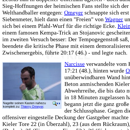
Sieg-Hoffnungen der heimischen Fans stellte sich der
Welthandballer entgegen:
Omeyer
schnappte sich erst
Siebenmeter, hielt dann einen "Freien" von
Wagner
un
sich bei einem Pfahl-Wurf für die richtige Ecke.
Klei
einem famosen Kempa-Trick an Stojanovic gescheiter
im zweiten Versuch besser: Der Tempogegenstoß saß
beendete die kritische Phase mit einem demoralisiere
Zwischenergebis, führte 20:17 (46.) - und legte nach.
Narcisse
verwandelte vom 
17:21 (48.), hinten wurde
O
unüberwindbaren Wand hint
Beton anmischenden Kieler
Abwehrreihe, die bis dato n
in 18 Minuten zugelassen ha
begann jetzt die ganz groß
Nagelte seinen Kasten nahezu
komplett zu:
Thierry Omeyer
.
der Schlussphase. Gegen di
offensiver eingestelle Deckung der Gastgeber machte
Kieler Tore 22 (in Überzahl), 23 (aus dem Rückraum)